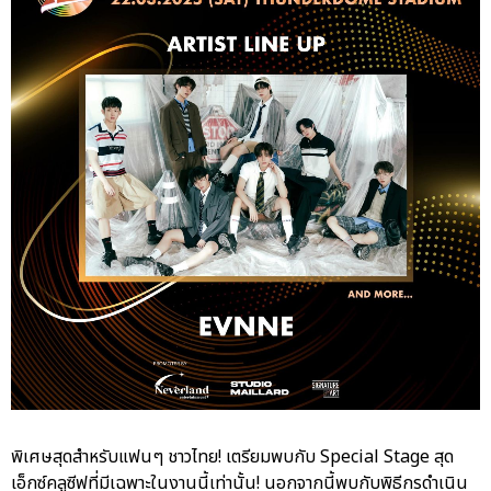
พิเศษสุดสำหรับแฟนๆ ชาวไทย! เตรียมพบกับ Special Stage สุด
เอ็กซ์คลูซีฟที่มีเฉพาะในงานนี้เท่านั้น! นอกจากนี้พบกับพิธีกรดำเนิน