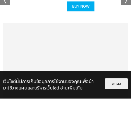
BUY NOW
เตรียมตัวให้พร้อม เปิดจำหน่ายบัตรเข้าชมในวันที่ 2 กุมภาพันธ์ 2025
เวลา 10:00 น. ผ่าน www.ticketmelon.com ราคาบัตร: 6,900 บาท
(ยืน) / 5,900 บาท (ยืน) / 4,900 บาท / 3,900 บาท / 2,900 บาท
อย่าพลาด! นี่คือโอกาสครั้งหนึ่งในชีวิต ที่จะได้สัมผัสพลังของ K-POP
อย่างใกล้ชิด พร้อมโชว์สุดอลังการ และความทรงจำที่ไม่มีวันลืม! มา
ร่วมเป็นส่วนหนึ่งของประวัติศาสตร์ K-POP ใน “GOLDEN WAVE
IN BANGKOK 2025” ติดตามรายละเอียดเพิ่มเติมได้ที่โซเชียลมีเดีย
NEVERLAND ENTERTAINMENT
เว็บไซต์นี้มีการเก็บข้อมูลการใช้งานของคุณเพื่อนำ
ตกลง
มาใช้วางแผนและบริหารเว็บไซต์
อ่านเพิ่มเติม
เรื่อง
แนะนำ
KENTO NAKAJIMA ปิดทัวร์ญี่ปุ่น