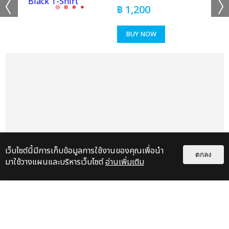
฿
1,200
เเท็กที่เกี่ยวข้อง :
BUY NOW
JAY PARK
2025 JAY PARK WORLD TOUR [SERENADES & BODY ROLLS]
IN BANGKOK
แชร์ :
เว็บไซต์นี้มีการเก็บข้อมูลการใช้งานของคุณเพื่อนำ
SHARE
TWEET
LINE
ตกลง
มาใช้วางแผนและบริหารเว็บไซต์
อ่านเพิ่มเติม
เรื่อง
แนะนำ