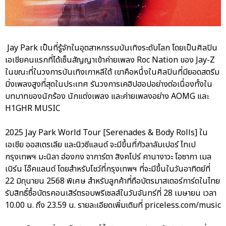
Jay Park เป็นที่รู้จักในอุตสาหกรรมบันเทิงระดับโลก โดยเป็นศิลปิน
เอเชียคนแรกที่ได้เซ็นสัญญาเข้าค่ายเพลง Roc Nation ของ Jay-Z
ในขณะที่ในวงการบันเทิงเกาหลีใต้ เขาคือหนึ่งในศิลปินที่มียอดสตรีม
มิ่งเพลงสูงที่สุดในประเทศ รันวงการเคฮิปฮอปอย่างต่อเนื่องทั้งใน
บทบาทของนักร้อง นักแต่งเพลง และค่ายเพลงอย่าง AOMG และ
H1GHR MUSIC
2025 Jay Park World Tour [Serenades & Body Rolls] ใน
เอเชีย ออสเตรเลีย และนิวซีแลนด์ จะมีขึ้นที่กัวลาลัมเปอร์ ไทเป
กรุงเทพฯ มะนิลา ฮ่องกง จาการ์ตา สิงคโปร์ คานางาวะ โอซากา เมล
เบิร์น โอ๊คแลนด์ โดยสำหรับโชว์ที่กรุงเทพฯ ที่จะมีขึ้นในวันอาทิตย์ที่
22 มิถุนายน 2568 พิเศษ สำหรับลูกค้าที่ถือบัตรมาสเตอร์การ์ดในไทย
รับสิทธิ์ซื้อบัตรคอนเสิร์ตรอบพรีเซลส์ในวันจันทร์ที่ 28 เมษายน เวลา
10.00 น. ถึง 23.59 น. รายละเอียดเพิ่มเติมที่ priceless.com/music