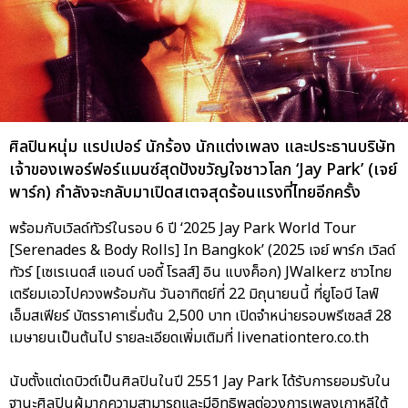
ศิลปินหนุ่ม แรปเปอร์ นักร้อง นักแต่งเพลง และประธานบริษัท
เจ้าของเพอร์ฟอร์แมนซ์สุดปังขวัญใจชาวโลก ‘Jay Park’ (เจย์
พาร์ก) กำลังจะกลับมาเปิดสเตจสุดร้อนแรงที่ไทยอีกครั้ง
พร้อมกับเวิลด์ทัวร์ในรอบ 6 ปี ‘2025 Jay Park World Tour
[Serenades & Body Rolls] In Bangkok’ (2025 เจย์ พาร์ก เวิลด์
ทัวร์ [เซเรเนดส์ แอนด์ บอดี้ โรลส์] อิน แบงค็อก) JWalkerz ชาวไทย
เตรียมเอวไปควงพร้อมกัน วันอาทิตย์ที่ 22 มิถุนายนนี้ ที่ยูโอบี ไลฟ์
เอ็มสเฟียร์ บัตรราคาเริ่มต้น 2,500 บาท เปิดจำหน่ายรอบพรีเซลส์ 28
เมษายนเป็นต้นไป รายละเอียดเพิ่มเติมที่ livenationtero.co.th
นับตั้งแต่เดบิวต์เป็นศิลปินในปี 2551 Jay Park ได้รับการยอมรับใน
ฐานะศิลปินผู้มากความสามารถและมีอิทธิพลต่อวงการเพลงเกาหลีใต้