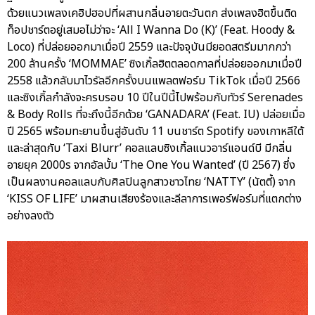
ด้วยแนวเพลงเคฮิปฮอปที่ผสานกลิ่นอายตะวันตก ส่งเพลงฮิตขึ้นติด
ท็อปชาร์ตอยู่เสมอไม่ว่าจะ ‘All I Wanna Do (K)’ (Feat. Hoody &
Loco) ที่ปล่อยออกมาเมื่อปี 2559 และปัจจุบันมียอดสตรีมมากกว่า
200 ล้านครั้ง ‘MOMMAE’ ซิงเกิ้ลฮิตตลอดกาลที่ปล่อยออกมาเมื่อปี
2558 แล้วกลับมาไวรัลอีกครั้งบนแพลตฟอร์ม TikTok เมื่อปี 2566
และซิงเกิ้ลกำลังจะครบรอบ 10 ปีในปีนี้ไปพร้อมกับทัวร์ Serenades
& Body Rolls ที่จะถึงนี้อีกด้วย ‘GANADARA’ (Feat. IU) ปล่อยเมื่อ
ปี 2565 พร้อมทะยานขึ้นสู่อันดับ 11 บนชาร์ต Spotify ของเกาหลีใต้
และล่าสุดกับ ‘Taxi Blurr’ คอลแลบซิงเกิ้ลแนวอาร์แอนด์บี มีกลิ่น
อายยุค 2000s จากอัลบั้ม ‘The One You Wanted’ (ปี 2567) ซึ่ง
เป็นผลงานคอลแลบกับศิลปินลูกสาวชาวไทย ‘NATTY’ (นัตตี้) จาก
‘KISS OF LIFE’ มาผสานเสียงร้องและลีลาการเพอร์ฟอร์มที่แตกต่าง
อย่างลงตัว