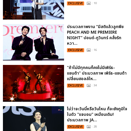
EXCLUSIVE
: 10
ประมวลภาพงาน “มีสติแล้วลูกพีช
PEACH AND ME PREMIERE
NIGHT” ปอนด์-ภูวินทร์ คลั่งรัก
หวา...
EXCLUSIVE
: 16
"ถ้าไม่มีทุกคนก็คงไม่มีเพิร์ธ-
แซนต้า" ประมวลภาพ เพิร์ธ-แซนต้า
เปลี่ยนฮอลล์ให...
EXCLUSIVE
: 34
ไม่ว่าจะวันนี้หรือวันไหน ก็จะยังภูมิใจ
ในตัว "แจบอม" เหมือนเดิม!
ประมวลภาพ JA...
EXCLUSIVE
: 28