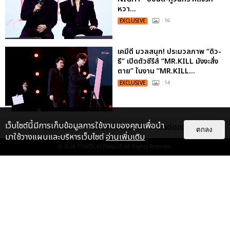
หวา...
EXCLUSIVE
: 16
เคมีดี มวลสนุก! ประมวลภาพ “ดิว-
ธี” เปิดตัวซีรีส์ “MR.KILL มังงะสั่ง
ตาย” ในงาน “MR.KILL...
EXCLUSIVE
: 14
ประมวลภาพ “จอส-กวิน” จัดปาร์ตี้
เว็บไซต์นี้มีการเก็บข้อมูลการใช้งานของคุณเพื่อนำ
เกี่ยวกับเรา
ติดต่อลงโฆษณา
ติดต่อเรา
ตกลง
ริมหาดสุดฮอต ในคอนเสิร์ตครั้งยิ่ง
มาใช้วางแผนและบริหารเว็บไซต์
อ่านเพิ่มเติม
ใหญ่ “JOSS GAWIN HEAT ...
© 2026
THAITICKETMAJOR
All Rights Reserved.
EXCLUSIVE
: 34