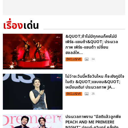
เรื่อง
เด่น
&QUOT;ถ้าไม่มีทุกคนก็คงไม่มี
เพิร์ธ-แซนต้า&QUOT; ประมวล
ภาพ เพิร์ธ-แซนต้า เปลี่ยน
ฮอลล์ให...
EXCLUSIVE
: 34
ไม่ว่าจะวันนี้หรือวันไหน ก็จะยังภูมิใจ
ในตัว &QUOT;แจบอม&QUOT;
เหมือนเดิม! ประมวลภาพ JA...
EXCLUSIVE
: 28
ประมวลภาพงาน “มีสติแล้วลูกพีช
PEACH AND ME PREMIERE
NIGHT” ปอนด์-ภูวินทร์ คลั่งรัก