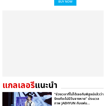
BUY NOW
แกลเลอรี
แนะนำ
“ช่วงเวลาที่ไม่ได้เจอกันพิสูจน์แล้วว่า
รักแท้จะไม่มีวันจางหาย” ประมวล
ภาพ JAEHYUN กับแฟน...