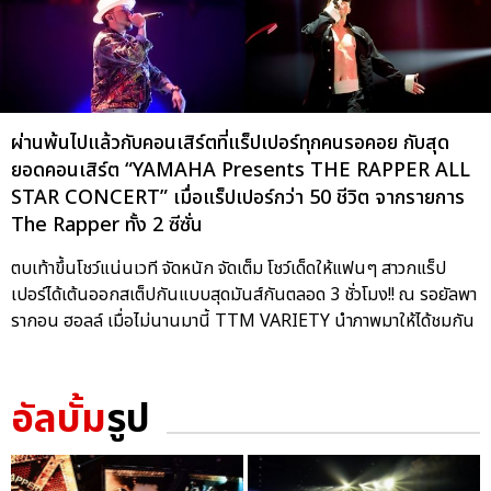
ผ่านพ้นไปแล้วกับคอนเสิร์ตที่แร็ปเปอร์ทุกคนรอคอย กับสุด
ยอดคอนเสิร์ต “YAMAHA Presents THE RAPPER ALL
STAR CONCERT” เมื่อแร็ปเปอร์กว่า 50 ชีวิต จากรายการ
The Rapper ทั้ง 2 ซีซั่น
ตบเท้าขึ้นโชว์แน่นเวที จัดหนัก จัดเต็ม โชว์เด็ดให้แฟนๆ สาวกแร็ป
เปอร์ได้เต้นออกสเต็ปกันแบบสุดมันส์กันตลอด 3 ชั่วโมง!! ณ รอยัลพา
รากอน ฮอลล์ เมื่อไม่นานมานี้ TTM VARIETY นำภาพมาให้ได้ชมกัน
อัลบั้ม
รูป