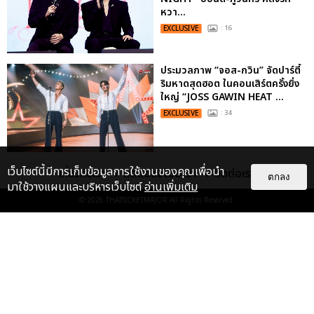
หวา...
EXCLUSIVE
: 16
ประมวลภาพ “จอส-กวิน” จัดปาร์ตี้
ริมหาดสุดฮอต ในคอนเสิร์ตครั้งยิ่ง
ใหญ่ “JOSS GAWIN HEAT ...
EXCLUSIVE
: 34
“ช่วงเวลาที่ไม่ได้เจอกันพิสูจน์แล้วว่า
เว็บไซต์นี้มีการเก็บข้อมูลการใช้งานของคุณเพื่อนำ
เกี่ยวกับเรา
ติดต่อลงโฆษณา
ติดต่อเรา
ตกลง
รักแท้จะไม่มีวันจางหาย” ประมวล
มาใช้วางแผนและบริหารเว็บไซต์
อ่านเพิ่มเติม
ภาพ JAEHYUN กับแฟน...
© 2026
THAITICKETMAJOR
All Rights Reserved.
EXCLUSIVE
: 10