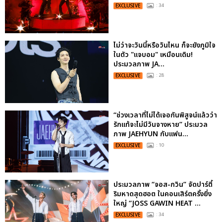
EXCLUSIVE
: 34
ไม่ว่าจะวันนี้หรือวันไหน ก็จะยังภูมิใจ
ในตัว "แจบอม" เหมือนเดิม!
ประมวลภาพ JA...
EXCLUSIVE
: 28
“ช่วงเวลาที่ไม่ได้เจอกันพิสูจน์แล้วว่า
รักแท้จะไม่มีวันจางหาย” ประมวล
ภาพ JAEHYUN กับแฟน...
EXCLUSIVE
: 10
ประมวลภาพ “จอส-กวิน” จัดปาร์ตี้
ริมหาดสุดฮอต ในคอนเสิร์ตครั้งยิ่ง
ใหญ่ “JOSS GAWIN HEAT ...
EXCLUSIVE
: 34