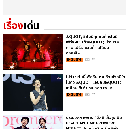
เรื่อง
เด่น
&QUOT;ถ้าไม่มีทุกคนก็คงไม่มี
เพิร์ธ-แซนต้า&QUOT; ประมวล
ภาพ เพิร์ธ-แซนต้า เปลี่ยน
ฮอลล์ให...
EXCLUSIVE
: 34
ไม่ว่าจะวันนี้หรือวันไหน ก็จะยังภูมิใจ
ในตัว &QUOT;แจบอม&QUOT;
เหมือนเดิม! ประมวลภาพ JA...
EXCLUSIVE
: 28
ประมวลภาพงาน “มีสติแล้วลูกพีช
PEACH AND ME PREMIERE
NIGHT” ปอนด์-ภูวินทร์ คลั่งรัก