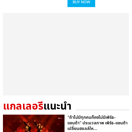
BUY NOW
แกลเลอรี
แนะนำ
"ถ้าไม่มีทุกคนก็คงไม่มีเพิร์ธ-
แซนต้า" ประมวลภาพ เพิร์ธ-แซนต้า
เปลี่ยนฮอลล์ให...