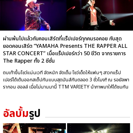
ผ่านพ้นไปแล้วกับคอนเสิร์ตที่แร็ปเปอร์ทุกคนรอคอย กับสุด
ยอดคอนเสิร์ต “YAMAHA Presents THE RAPPER ALL
STAR CONCERT” เมื่อแร็ปเปอร์กว่า 50 ชีวิต จากรายการ
The Rapper ทั้ง 2 ซีซั่น
ตบเท้าขึ้นโชว์แน่นเวที จัดหนัก จัดเต็ม โชว์เด็ดให้แฟนๆ สาวกแร็ป
เปอร์ได้เต้นออกสเต็ปกันแบบสุดมันส์กันตลอด 3 ชั่วโมง!! ณ รอยัลพา
รากอน ฮอลล์ เมื่อไม่นานมานี้ TTM VARIETY นำภาพมาให้ได้ชมกัน
อัลบั้ม
รูป