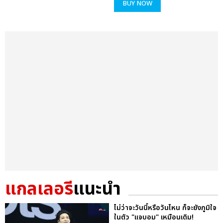
BUY NOW
แกลเลอรี
แนะนำ
ไม่ว่าจะวันนี้หรือวันไหน ก็จะยังภูมิใจ
ในตัว "แจบอม" เหมือนเดิม!