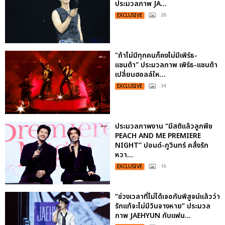
ประมวลภาพ JA...
EXCLUSIVE
: 28
"ถ้าไม่มีทุกคนก็คงไม่มีเพิร์ธ-
แซนต้า" ประมวลภาพ เพิร์ธ-แซนต้า
เปลี่ยนฮอลล์ให...
EXCLUSIVE
: 34
ประมวลภาพงาน “มีสติแล้วลูกพีช
PEACH AND ME PREMIERE
NIGHT” ปอนด์-ภูวินทร์ คลั่งรัก
หวา...
EXCLUSIVE
: 16
“ช่วงเวลาที่ไม่ได้เจอกันพิสูจน์แล้วว่า
รักแท้จะไม่มีวันจางหาย” ประมวล
ภาพ JAEHYUN กับแฟน...