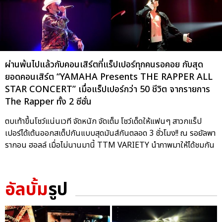
ผ่านพ้นไปแล้วกับคอนเสิร์ตที่แร็ปเปอร์ทุกคนรอคอย กับสุด
ยอดคอนเสิร์ต “YAMAHA Presents THE RAPPER ALL
STAR CONCERT” เมื่อแร็ปเปอร์กว่า 50 ชีวิต จากรายการ
The Rapper ทั้ง 2 ซีซั่น
ตบเท้าขึ้นโชว์แน่นเวที จัดหนัก จัดเต็ม โชว์เด็ดให้แฟนๆ สาวกแร็ป
เปอร์ได้เต้นออกสเต็ปกันแบบสุดมันส์กันตลอด 3 ชั่วโมง!! ณ รอยัลพา
รากอน ฮอลล์ เมื่อไม่นานมานี้ TTM VARIETY นำภาพมาให้ได้ชมกัน
อัลบั้ม
รูป