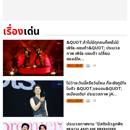
เรื่อง
เด่น
&QUOT;ถ้าไม่มีทุกคนก็คงไม่มี
เพิร์ธ-แซนต้า&QUOT; ประมวล
ภาพ เพิร์ธ-แซนต้า เปลี่ยน
ฮอลล์ให...
EXCLUSIVE
: 34
ไม่ว่าจะวันนี้หรือวันไหน ก็จะยังภูมิใจ
ในตัว &QUOT;แจบอม&QUOT;
เหมือนเดิม! ประมวลภาพ JA...
EXCLUSIVE
: 28
ประมวลภาพงาน “มีสติแล้วลูกพีช
PEACH AND ME PREMIERE