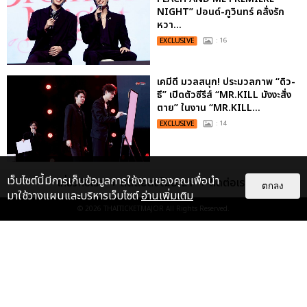
NIGHT” ปอนด์-ภูวินทร์ คลั่งรัก
หวา...
EXCLUSIVE
: 16
เคมีดี มวลสนุก! ประมวลภาพ “ดิว-
ธี” เปิดตัวซีรีส์ “MR.KILL มังงะสั่ง
ตาย” ในงาน “MR.KILL...
EXCLUSIVE
: 14
ประมวลภาพค่ำคืนแห่งความทรงจำ
เว็บไซต์นี้มีการเก็บข้อมูลการใช้งานของคุณเพื่อนำ
เกี่ยวกับเรา
ติดต่อลงโฆษณา
ติดต่อเรา
ตกลง
ของ ITZY และมิดจีไทย ในวันที่
มาใช้วางแผนและบริหารเว็บไซต์
อ่านเพิ่มเติม
หัวใจส่องสว่างไปพร้อมกัน
© 2026
THAITICKETMAJOR
All Rights Reserved.
EXCLUSIVE
: 11