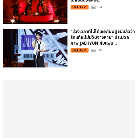
เปลี่ยนฮอลล์ให...
EXCLUSIVE
: 34
“ช่วงเวลาที่ไม่ได้เจอกันพิสูจน์แล้วว่า
รักแท้จะไม่มีวันจางหาย” ประมวล
ภาพ JAEHYUN กับแฟน...
EXCLUSIVE
: 10