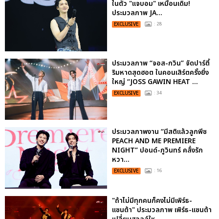
ในตัว "แจบอม" เหมือนเดิม!
ประมวลภาพ JA...
EXCLUSIVE
: 28
ประมวลภาพ “จอส-กวิน” จัดปาร์ตี้
ริมหาดสุดฮอต ในคอนเสิร์ตครั้งยิ่ง
ใหญ่ “JOSS GAWIN HEAT ...
EXCLUSIVE
: 34
ประมวลภาพงาน “มีสติแล้วลูกพีช
PEACH AND ME PREMIERE
NIGHT” ปอนด์-ภูวินทร์ คลั่งรัก
หวา...
EXCLUSIVE
: 16
"ถ้าไม่มีทุกคนก็คงไม่มีเพิร์ธ-
แซนต้า" ประมวลภาพ เพิร์ธ-แซนต้า