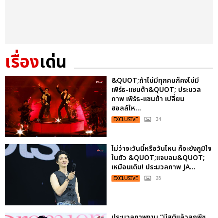
เรื่อง
เด่น
&QUOT;ถ้าไม่มีทุกคนก็คงไม่มี
เพิร์ธ-แซนต้า&QUOT; ประมวล
ภาพ เพิร์ธ-แซนต้า เปลี่ยน
ฮอลล์ให...
EXCLUSIVE
: 34
ไม่ว่าจะวันนี้หรือวันไหน ก็จะยังภูมิใจ
ในตัว &QUOT;แจบอม&QUOT;
เหมือนเดิม! ประมวลภาพ JA...
EXCLUSIVE
: 28
ประมวลภาพงาน “มีสติแล้วลูกพีช