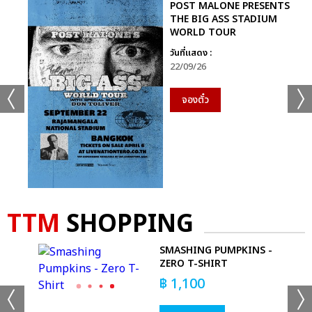
POST MALONE PRESENTS
THE BIG ASS STADIUM
WORLD TOUR
วันที่แสดง :
22/09/26
จองตั๋ว
TTM
SHOPPING
YL
SMASHING PUMPKINS -
ZERO T-SHIRT
฿
1,100