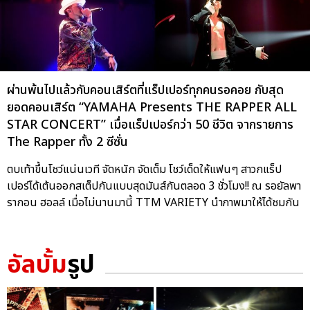
ผ่านพ้นไปแล้วกับคอนเสิร์ตที่แร็ปเปอร์ทุกคนรอคอย กับสุด
ยอดคอนเสิร์ต “YAMAHA Presents THE RAPPER ALL
STAR CONCERT” เมื่อแร็ปเปอร์กว่า 50 ชีวิต จากรายการ
The Rapper ทั้ง 2 ซีซั่น
ตบเท้าขึ้นโชว์แน่นเวที จัดหนัก จัดเต็ม โชว์เด็ดให้แฟนๆ สาวกแร็ป
เปอร์ได้เต้นออกสเต็ปกันแบบสุดมันส์กันตลอด 3 ชั่วโมง!! ณ รอยัลพา
รากอน ฮอลล์ เมื่อไม่นานมานี้ TTM VARIETY นำภาพมาให้ได้ชมกัน
อัลบั้ม
รูป