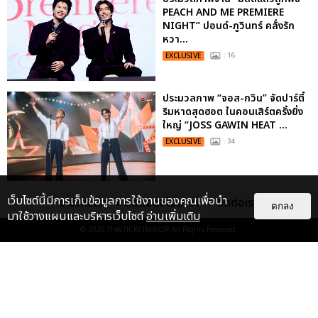
PEACH AND ME PREMIERE
NIGHT” ปอนด์-ภูวินทร์ คลั่งรัก
หวา...
EXCLUSIVE
: 16
ประมวลภาพ “จอส-กวิน” จัดปาร์ตี้
ริมหาดสุดฮอต ในคอนเสิร์ตครั้งยิ่ง
ใหญ่ “JOSS GAWIN HEAT ...
EXCLUSIVE
: 34
“ช่วงเวลาที่ไม่ได้เจอกันพิสูจน์แล้วว่า
เว็บไซต์นี้มีการเก็บข้อมูลการใช้งานของคุณเพื่อนำ
เกี่ยวกับเรา
ติดต่อลงโฆษณา
ติดต่อเรา
ตกลง
รักแท้จะไม่มีวันจางหาย” ประมวล
มาใช้วางแผนและบริหารเว็บไซต์
อ่านเพิ่มเติม
ภาพ JAEHYUN กับแฟน...
© 2026
THAITICKETMAJOR
All Rights Reserved.
EXCLUSIVE
: 10