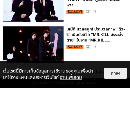
หวา...
EXCLUSIVE
: 16
เคมีดี มวลสนุก! ประมวลภาพ “ดิว-
ธี” เปิดตัวซีรีส์ “MR.KILL มังงะสั่ง
ตาย” ในงาน “MR.KILL...
EXCLUSIVE
: 14
ประมวลภาพ “จอส-กวิน” จัดปาร์ตี้
เว็บไซต์นี้มีการเก็บข้อมูลการใช้งานของคุณเพื่อนำ
เกี่ยวกับเรา
ติดต่อลงโฆษณา
ติดต่อเรา
ตกลง
ริมหาดสุดฮอต ในคอนเสิร์ตครั้งยิ่ง
มาใช้วางแผนและบริหารเว็บไซต์
อ่านเพิ่มเติม
ใหญ่ “JOSS GAWIN HEAT ...
© 2026
THAITICKETMAJOR
All Rights Reserved.
EXCLUSIVE
: 34