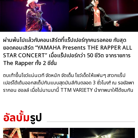
ผ่านพ้นไปแล้วกับคอนเสิร์ตที่แร็ปเปอร์ทุกคนรอคอย กับสุด
ยอดคอนเสิร์ต “YAMAHA Presents THE RAPPER ALL
STAR CONCERT” เมื่อแร็ปเปอร์กว่า 50 ชีวิต จากรายการ
The Rapper ทั้ง 2 ซีซั่น
ตบเท้าขึ้นโชว์แน่นเวที จัดหนัก จัดเต็ม โชว์เด็ดให้แฟนๆ สาวกแร็ป
เปอร์ได้เต้นออกสเต็ปกันแบบสุดมันส์กันตลอด 3 ชั่วโมง!! ณ รอยัลพา
รากอน ฮอลล์ เมื่อไม่นานมานี้ TTM VARIETY นำภาพมาให้ได้ชมกัน
อัลบั้ม
รูป