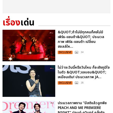
เรื่อง
เด่น
&QUOT;ถ้าไม่มีทุกคนก็คงไม่มี
เพิร์ธ-แซนต้า&QUOT; ประมวล
ภาพ เพิร์ธ-แซนต้า เปลี่ยน
ฮอลล์ให...
EXCLUSIVE
: 34
ไม่ว่าจะวันนี้หรือวันไหน ก็จะยังภูมิใจ
ในตัว &QUOT;แจบอม&QUOT;
เหมือนเดิม! ประมวลภาพ JA...
EXCLUSIVE
: 28
ประมวลภาพงาน “มีสติแล้วลูกพีช
PEACH AND ME PREMIERE
NIGHT” ปอนด์-ภูวินทร์ คลั่งรัก