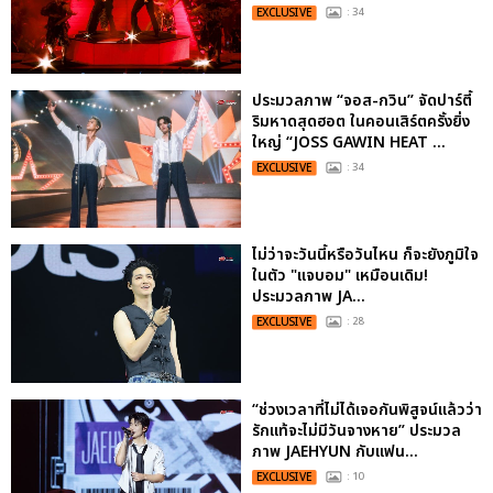
EXCLUSIVE
: 34
ประมวลภาพ “จอส-กวิน” จัดปาร์ตี้
ริมหาดสุดฮอต ในคอนเสิร์ตครั้งยิ่ง
ใหญ่ “JOSS GAWIN HEAT ...
EXCLUSIVE
: 34
ไม่ว่าจะวันนี้หรือวันไหน ก็จะยังภูมิใจ
ในตัว "แจบอม" เหมือนเดิม!
ประมวลภาพ JA...
EXCLUSIVE
: 28
“ช่วงเวลาที่ไม่ได้เจอกันพิสูจน์แล้วว่า
รักแท้จะไม่มีวันจางหาย” ประมวล
ภาพ JAEHYUN กับแฟน...
EXCLUSIVE
: 10