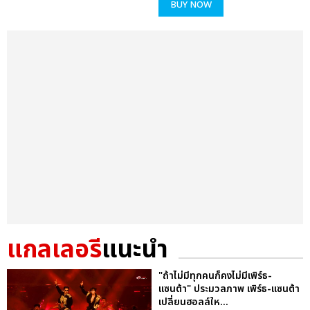
BUY NOW
แกลเลอรี
แนะนำ
"ถ้าไม่มีทุกคนก็คงไม่มีเพิร์ธ-
แซนต้า" ประมวลภาพ เพิร์ธ-แซนต้า
เปลี่ยนฮอลล์ให...