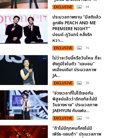
EXCLUSIVE
: 34
ประมวลภาพงาน “มีสติแล้ว
ลูกพีช PEACH AND ME
PREMIERE NIGHT”
ปอนด์-ภูวินทร์ คลั่งรัก
หวา...
EXCLUSIVE
: 16
ไม่ว่าจะวันนี้หรือวันไหน ก็จะ
ยังภูมิใจในตัว "แจบอม"
เหมือนเดิม! ประมวลภาพ
JA...
EXCLUSIVE
: 28
“ช่วงเวลาที่ไม่ได้เจอกัน
พิสูจน์แล้วว่ารักแท้จะไม่มี
วันจางหาย” ประมวลภาพ
JAEHYUN กับแฟน...
EXCLUSIVE
: 10
"ถ้าไม่มีทุกคนก็คงไม่มี
เพิร์ธ-แซนต้า" ประมวลภาพ