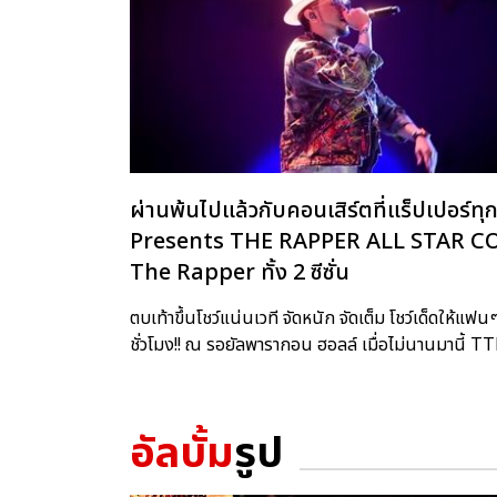
ผ่านพ้นไปแล้วกับคอนเสิร์ตที่แร็ปเปอ
Presents THE RAPPER ALL STAR CONCE
The Rapper ทั้ง 2 ซีซั่น
ตบเท้าขึ้นโชว์แน่นเวที จัดหนัก จัดเต็ม โชว์เด็ดให้
ชั่วโมง!! ณ รอยัลพารากอน ฮอลล์ เมื่อไม่นานมานี้
อัลบั้ม
รูป