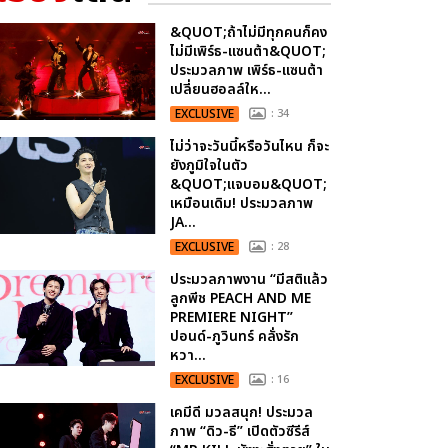
&QUOT;ถ้าไม่มีทุกคนก็คง
ไม่มีเพิร์ธ-แซนต้า&QUOT;
ประมวลภาพ เพิร์ธ-แซนต้า
เปลี่ยนฮอลล์ให...
EXCLUSIVE
: 34
ไม่ว่าจะวันนี้หรือวันไหน ก็จะ
ยังภูมิใจในตัว
&QUOT;แจบอม&QUOT;
เหมือนเดิม! ประมวลภาพ
JA...
EXCLUSIVE
: 28
ประมวลภาพงาน “มีสติแล้ว
ลูกพีช PEACH AND ME
PREMIERE NIGHT”
ปอนด์-ภูวินทร์ คลั่งรัก
หวา...
EXCLUSIVE
: 16
เคมีดี มวลสนุก! ประมวล
ภาพ “ดิว-ธี” เปิดตัวซีรีส์