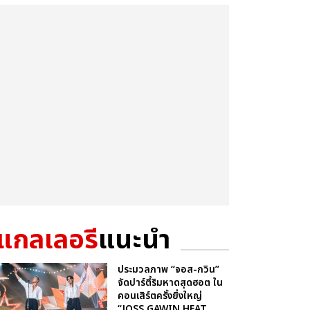
แกลเลอรี
แนะนำ
ประมวลภาพ “จอส-กวิน”
จัดปาร์ตี้ริมหาดสุดฮอต ใน
คอนเสิร์ตครั้งยิ่งใหญ่
“JOSS GAWIN HEAT ...