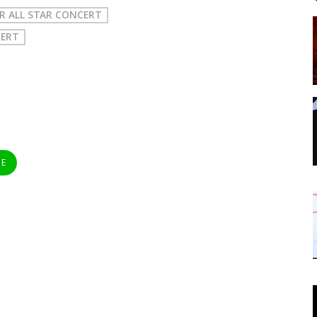
R ALL STAR CONCERT
CERT
NE