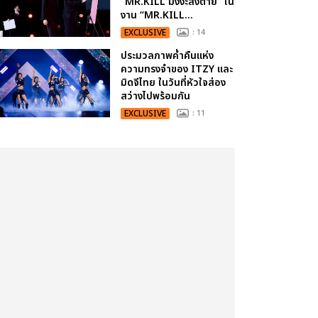
“MR.KILL มังงะสั่งตาย” ใน
งาน “MR.KILL...
EXCLUSIVE
: 14
ประมวลภาพค่ำคืนแห่ง
ความทรงจำของ ITZY และ
มิดจีไทย ในวันที่หัวใจส่อง
สว่างไปพร้อมกัน
EXCLUSIVE
: 11