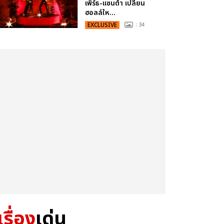
เพิร์ธ-แซนต้า เปลี่ยน
ฮอลล์ให...
EXCLUSIVE
: 34
เรื่อง
เด่น