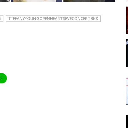
G
TIFFANYYOUNGOPENHEARTSEVECONCERTBKK
NE