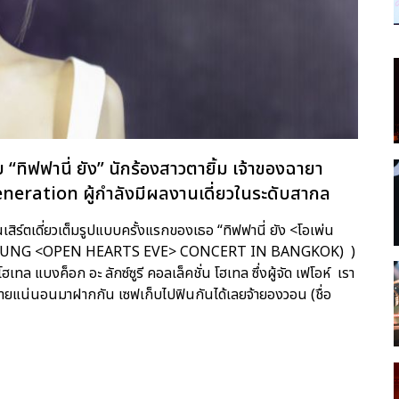
บ “ทิฟฟานี่ ยัง” นักร้องสาวตายิ้ม เจ้าของฉายา
eneration ผู้กำลังมีผลงานเดี่ยวในระดับสากล
ร์ตเดี่ยวเต็มรูปแบบครั้งแรกของเธอ “ทิฟฟานี่ ยัง <โอเพ่น
ANY YOUNG <OPEN HEARTS EVE> CONCERT IN BANGKOK) )
ทล แบงค็อก อะ ลักซ์ซูรี คอลเล็คชั่น โฮเทล ซึ่งผู้จัด เฟโอห์ เรา
ลายแน่นอนมาฝากกัน เซฟเก็บไปฟินกันได้เลยจ้ายองวอน (ชื่อ