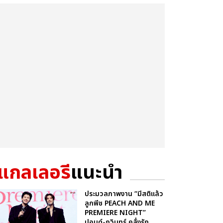
แกลเลอรี
แนะนำ
ประมวลภาพงาน “มีสติแล้ว
ลูกพีช PEACH AND ME
PREMIERE NIGHT”
ปอนด์-ภูวินทร์ คลั่งรัก