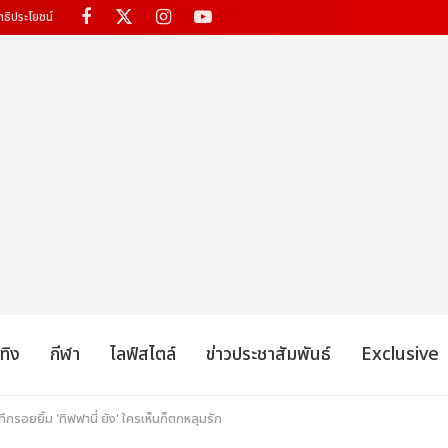
ทธิประโยชน์
เทิง
กีฬา
ไลฟ์สไตล์
ข่าวประชาสัมพันธ์
Exclusive
กรอยยิ้ม 'ทิฟฟานี่ ยัง' ใครเห็นก็ตกหลุมรัก