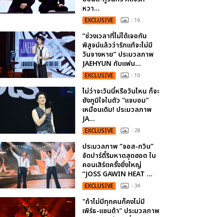
หวา...
EXCLUSIVE
: 16
“ช่วงเวลาที่ไม่ได้เจอกัน
พิสูจน์แล้วว่ารักแท้จะไม่มี
วันจางหาย” ประมวลภาพ
JAEHYUN กับแฟน...
EXCLUSIVE
: 10
ไม่ว่าจะวันนี้หรือวันไหน ก็จะ
ยังภูมิใจในตัว "แจบอม"
เหมือนเดิม! ประมวลภาพ
JA...
EXCLUSIVE
: 28
ประมวลภาพ “จอส-กวิน”
จัดปาร์ตี้ริมหาดสุดฮอต ใน
คอนเสิร์ตครั้งยิ่งใหญ่
“JOSS GAWIN HEAT ...
EXCLUSIVE
: 34
"ถ้าไม่มีทุกคนก็คงไม่มี
เพิร์ธ-แซนต้า" ประมวลภาพ