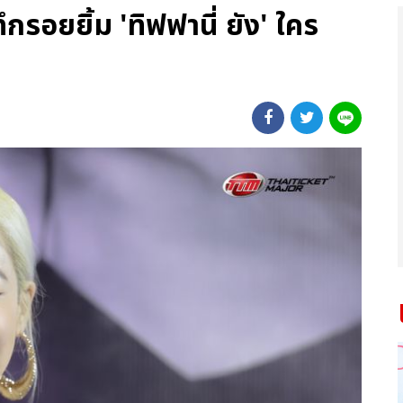
รอยยิ้ม 'ทิฟฟานี่ ยัง' ใคร