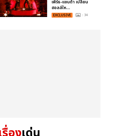
เพิร์ธ-แซนต้า เปลี่ยน
ฮอลล์ให...
EXCLUSIVE
: 34
เรื่อง
เด่น