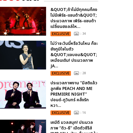
&QUOT;ถ้าไม่มีทุกคนก็คง
ไม่มีเพิร์ธ-แซนต้า&QUOT;
ประมวลภาพ เพิร์ธ-แซนต้า
เปลี่ยนฮอลล์ให...
EXCLUSIVE
: 34
ไม่ว่าจะวันนี้หรือวันไหน ก็จะ
ยังภูมิใจในตัว
&QUOT;แจบอม&QUOT;
เหมือนเดิม! ประมวลภาพ
JA...
EXCLUSIVE
: 28
ประมวลภาพงาน “มีสติแล้ว
ลูกพีช PEACH AND ME
PREMIERE NIGHT”
ปอนด์-ภูวินทร์ คลั่งรัก
หวา...
EXCLUSIVE
: 16
เคมีดี มวลสนุก! ประมวล
ภาพ “ดิว-ธี” เปิดตัวซีรีส์