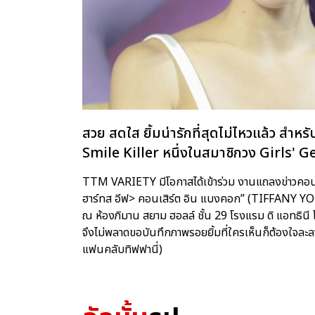
สวย สดใส ยิ้มน่ารักที่สุดไม่ไหวแล้ว สำหรั
Smile Killer หนึ่งในสมาชิกวง Girls' G
TTM VARIETY มีโอกาสได้เข้าร่วม งานแถลงข่าวคอนเสิ
ฮาร์ทส อีฟ> คอนเสิร์ต อิน แบงคอก” (TIFF
ณ ห้องภิมาน สยาม ฮอลล์ ชั้น 29 โรงแรม ดิ แอทธินี โฮเ
จึงไม่พลาดขอบันทึกภาพรอยยิ้มที่ใครเห็นก็ต้องใจละ
แฟนคลับทิฟฟานี่)