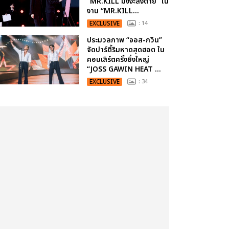
“MR.KILL มังงะสั่งตาย” ใน
งาน “MR.KILL...
EXCLUSIVE
: 14
ประมวลภาพ “จอส-กวิน”
จัดปาร์ตี้ริมหาดสุดฮอต ใน
คอนเสิร์ตครั้งยิ่งใหญ่
“JOSS GAWIN HEAT ...
EXCLUSIVE
: 34