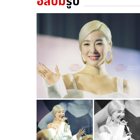
อัลบั้ม
รูป