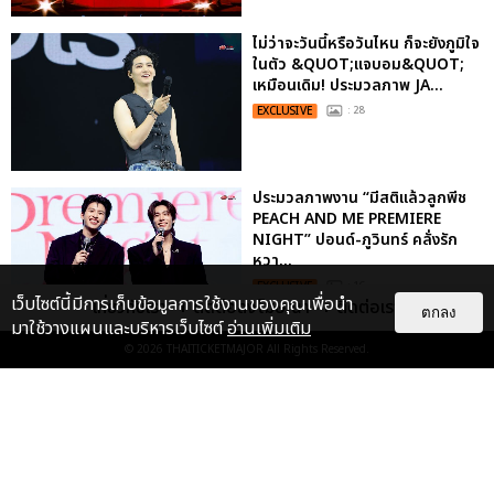
ไม่ว่าจะวันนี้หรือวันไหน ก็จะยังภูมิใจ
ในตัว &QUOT;แจบอม&QUOT;
เหมือนเดิม! ประมวลภาพ JA...
EXCLUSIVE
: 28
ประมวลภาพงาน “มีสติแล้วลูกพีช
PEACH AND ME PREMIERE
NIGHT” ปอนด์-ภูวินทร์ คลั่งรัก
หวา...
EXCLUSIVE
: 16
เว็บไซต์นี้มีการเก็บข้อมูลการใช้งานของคุณเพื่อนำ
เกี่ยวกับเรา
ติดต่อลงโฆษณา
ติดต่อเรา
ตกลง
มาใช้วางแผนและบริหารเว็บไซต์
อ่านเพิ่มเติม
© 2026
THAITICKETMAJOR
All Rights Reserved.
เคมีดี มวลสนุก! ประมวลภาพ “ดิว-
ธี” เปิดตัวซีรีส์ “MR.KILL มังงะสั่ง
ตาย” ในงาน “MR.KILL...
EXCLUSIVE
: 14