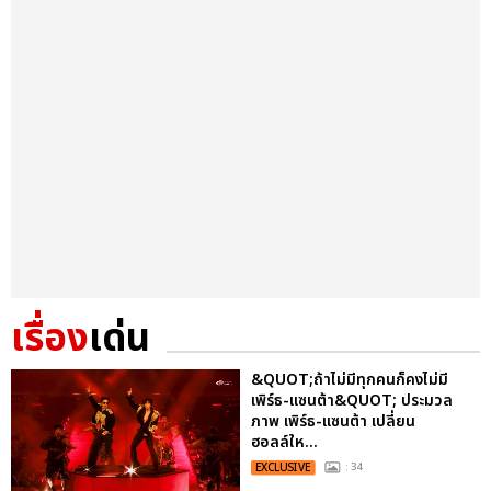
เรื่อง
เด่น
&QUOT;ถ้าไม่มีทุกคนก็คงไม่มี
เพิร์ธ-แซนต้า&QUOT; ประมวล
ภาพ เพิร์ธ-แซนต้า เปลี่ยน
ฮอลล์ให...
EXCLUSIVE
: 34