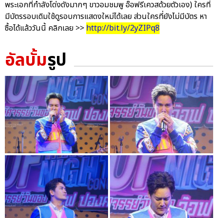
พระเอกที่กำลังโด่งดังมากๆ ขาวอมชมพู อ๊อฟรีเควสด้วยตัวเอง) ใครที่
มีบัตรรอบเดิมใช้ดูรอบการแสดงใหม่ได้เลย ส่วนใครที่ยังไม่มีบัตร หา
ซื้อได้แล้ววันนี้ คลิกเลย >>
http://bit.ly/2yZIPq8
อัลบั้ม
รูป