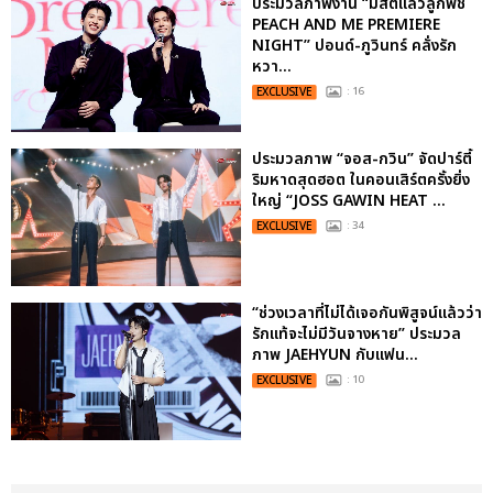
ประมวลภาพงาน “มีสติแล้วลูกพีช
PEACH AND ME PREMIERE
NIGHT” ปอนด์-ภูวินทร์ คลั่งรัก
หวา...
EXCLUSIVE
: 16
ประมวลภาพ “จอส-กวิน” จัดปาร์ตี้
ริมหาดสุดฮอต ในคอนเสิร์ตครั้งยิ่ง
ใหญ่ “JOSS GAWIN HEAT ...
EXCLUSIVE
: 34
“ช่วงเวลาที่ไม่ได้เจอกันพิสูจน์แล้วว่า
รักแท้จะไม่มีวันจางหาย” ประมวล
ภาพ JAEHYUN กับแฟน...
EXCLUSIVE
: 10