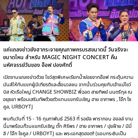
แค่แถลงข่าวยังฮากระจายคุณภาพครบรสขนาดนี้ วันจริงจะ
ขนาดไหน สำหรับ MAGIC NIGHT CONCERT คืน
มหัศจรรย์วันของ อ๊อฟ ปองศักดิ์
เปิดงานแถลงข่าวด้วย โชว์สุดพิเศษเรียกน้ำย่อยจากอ๊อฟ กระตุ้นความ
มันส์ให้กับแขกผู้มีเกียรติและสื่อมวลชน จากนั้นร่วมคุยกับเจ้าแม่โชว์
บิส หัวเรือใหญ่ CHANGE SHOWBIZ พี่ฉอด สายทิพย์ มนตรีกุล ณ
อยุธยา พร้อมเสริมทัพด้วยตัวแทนแขกรับเชิญ ฮาย อาภาพร , โจ๊ก โซ
คูล, URBOYTJ
พบกันวันที่ 15 - 16 กุมภาพันธ์ 2563 ที่ รอยัล พารากอน ฮอลล์ งาน
นี้มาพร้อมก๊วนแขกรับเชิญ ตั๊ก ศิริพร / ฮาย อาภาพร / ปุยฝ้าย / มีมี่
ลี / โจ๊ก โซคูล / URBOYTJ และ พระเอกสุดฮอต!! (แอบกระซิบเป็น