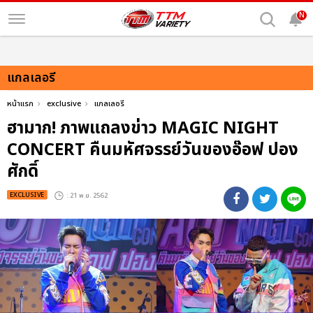
N
แกลเลอรี
หน้าแรก
exclusive
แกลเลอรี
ฮามาก! ภาพแถลงข่าว MAGIC NIGHT
CONCERT คืนมหัศจรรย์วันของอ๊อฟ ปอง
ศักดิ์
EXCLUSIVE
: 21 พ.ย. 2562