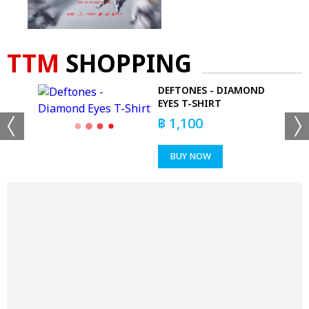
TTM
SHOPPING
DEFTONES - DIAMOND
T
EYES T-SHIRT
฿
1,100
BUY NOW