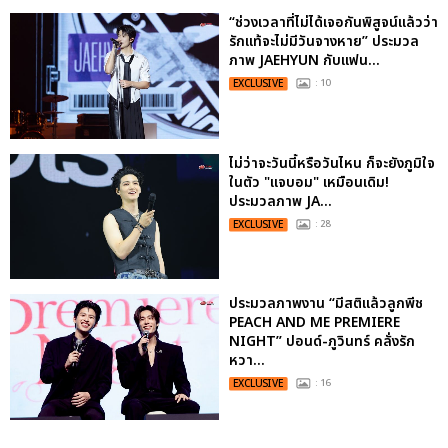
“ช่วงเวลาที่ไม่ได้เจอกันพิสูจน์แล้วว่า
รักแท้จะไม่มีวันจางหาย” ประมวล
ภาพ JAEHYUN กับแฟน...
EXCLUSIVE
: 10
ไม่ว่าจะวันนี้หรือวันไหน ก็จะยังภูมิใจ
ในตัว "แจบอม" เหมือนเดิม!
ประมวลภาพ JA...
EXCLUSIVE
: 28
ประมวลภาพงาน “มีสติแล้วลูกพีช
PEACH AND ME PREMIERE
NIGHT” ปอนด์-ภูวินทร์ คลั่งรัก
หวา...
EXCLUSIVE
: 16