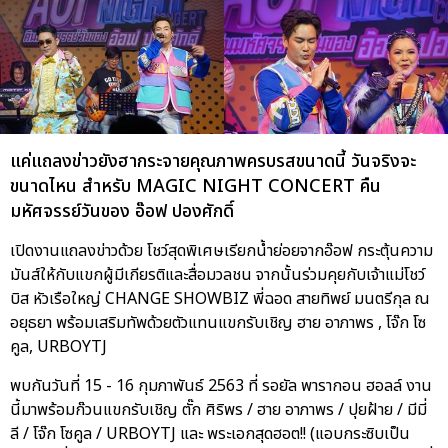
แค่แถลงข่าวยังฮากระจายคุณภาพครบรสขนาดนี้ วันจริงจะ
ขนาดไหน สำหรับ MAGIC NIGHT CONCERT คืน
มหัศจรรย์วันของ อ๊อฟ ปองศักดิ์
เปิดงานแถลงข่าวด้วย โชว์สุดพิเศษเรียกน้ำย่อยจากอ๊อฟ กระตุ้นความ
มันส์ให้กับแขกผู้มีเกียรติและสื่อมวลชน จากนั้นร่วมคุยกับเจ้าแม่โชว์
บิส หัวเรือใหญ่ CHANGE SHOWBIZ พี่ฉอด สายทิพย์ มนตรีกุล ณ
อยุธยา พร้อมเสริมทัพด้วยตัวแทนแขกรับเชิญ ฮาย อาภาพร , โจ๊ก โซ
คูล, URBOYTJ
พบกันวันที่ 15 - 16 กุมภาพันธ์ 2563 ที่ รอยัล พารากอน ฮอลล์ งาน
นี้มาพร้อมก๊วนแขกรับเชิญ ตั๊ก ศิริพร / ฮาย อาภาพร / ปุยฝ้าย / มีมี่
ลี / โจ๊ก โซคูล / URBOYTJ และ พระเอกสุดฮอต!! (แอบกระซิบเป็น