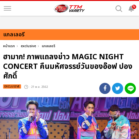
N
แกลเลอรี
หน้าแรก
exclusive
แกลเลอรี
ฮามาก! ภาพแถลงข่าว MAGIC NIGHT
CONCERT คืนมหัศจรรย์วันของอ๊อฟ ปอง
ศักดิ์
EXCLUSIVE
: 21 พ.ย. 2562