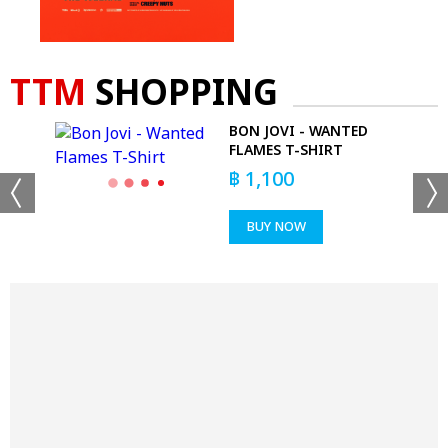
TTM
SHOPPING
BON JOVI - WANTED
ALL
FLAMES T-SHIRT
฿
1,100
BUY NOW