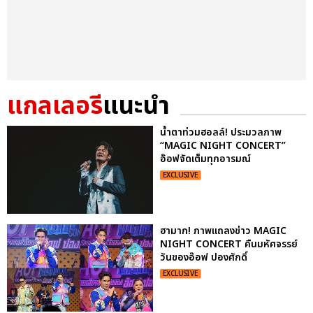
แกลเลอรี
แนะนำ
น้ำตาท่วมฮอลล์! ประมวลภาพ
“MAGIC NIGHT CONCERT”
อ๊อฟจัดเต็มทุกอารมณ์
EXCLUSIVE
ฮามาก! ภาพแถลงข่าว MAGIC
NIGHT CONCERT คืนมหัศจรรย์
วันของอ๊อฟ ปองศักดิ์
EXCLUSIVE