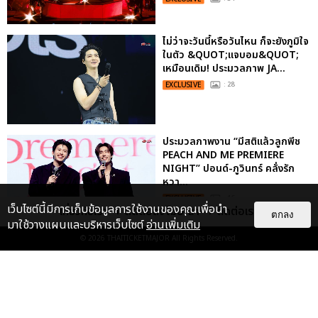
ไม่ว่าจะวันนี้หรือวันไหน ก็จะยังภูมิใจ
ในตัว &QUOT;แจบอม&QUOT;
เหมือนเดิม! ประมวลภาพ JA...
EXCLUSIVE
: 28
ประมวลภาพงาน “มีสติแล้วลูกพีช
PEACH AND ME PREMIERE
NIGHT” ปอนด์-ภูวินทร์ คลั่งรัก
หวา...
EXCLUSIVE
: 16
เว็บไซต์นี้มีการเก็บข้อมูลการใช้งานของคุณเพื่อนำ
เกี่ยวกับเรา
ติดต่อลงโฆษณา
ติดต่อเรา
ตกลง
มาใช้วางแผนและบริหารเว็บไซต์
อ่านเพิ่มเติม
© 2026
THAITICKETMAJOR
All Rights Reserved.
เคมีดี มวลสนุก! ประมวลภาพ “ดิว-
ธี” เปิดตัวซีรีส์ “MR.KILL มังงะสั่ง
ตาย” ในงาน “MR.KILL...
EXCLUSIVE
: 14