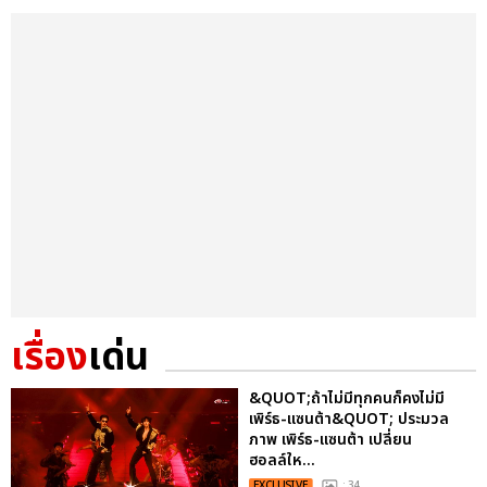
เรื่อง
เด่น
&QUOT;ถ้าไม่มีทุกคนก็คงไม่มี
เพิร์ธ-แซนต้า&QUOT; ประมวล
ภาพ เพิร์ธ-แซนต้า เปลี่ยน
ฮอลล์ให...
EXCLUSIVE
: 34