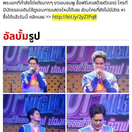
พระเอกที่กำลังโด่งดังมากๆ ขาวอมชมพู อ๊อฟรีเควสด้วยตัวเอง) ใครที่
มีบัตรรอบเดิมใช้ดูรอบการแสดงใหม่ได้เลย ส่วนใครที่ยังไม่มีบัตร หา
ซื้อได้แล้ววันนี้ คลิกเลย >>
http://bit.ly/2yZIPq8
อัลบั้ม
รูป