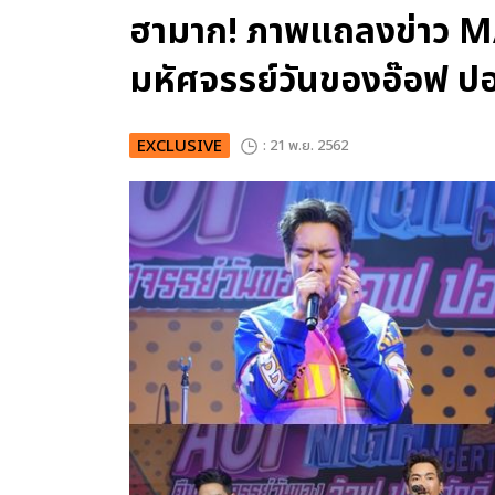
ฮามาก! ภาพแถลงข่าว 
มหัศจรรย์วันของอ๊อฟ ปอง
EXCLUSIVE
: 21 พ.ย. 2562