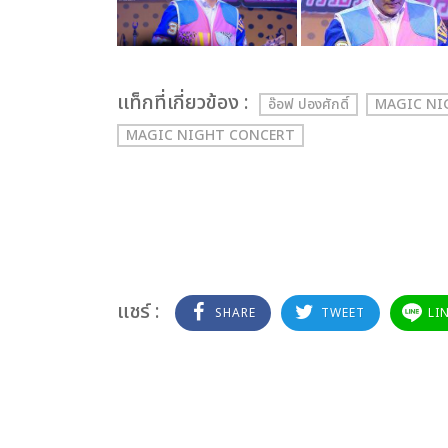
เเท็กที่เกี่ยวข้อง :
อ๊อฟ ปองศักดิ์
MAGIC NIGH
MAGIC NIGHT CONCERT
แชร์ :
SHARE
TWEET
LI