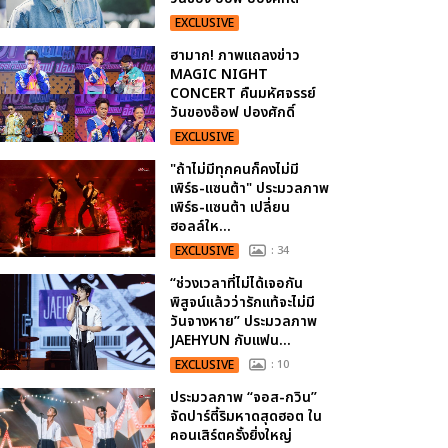
EXCLUSIVE
ฮามาก! ภาพแถลงข่าว
MAGIC NIGHT
CONCERT คืนมหัศจรรย์
วันของอ๊อฟ ปองศักดิ์
EXCLUSIVE
"ถ้าไม่มีทุกคนก็คงไม่มี
เพิร์ธ-แซนต้า" ประมวลภาพ
เพิร์ธ-แซนต้า เปลี่ยน
ฮอลล์ให...
EXCLUSIVE
: 34
“ช่วงเวลาที่ไม่ได้เจอกัน
พิสูจน์แล้วว่ารักแท้จะไม่มี
วันจางหาย” ประมวลภาพ
JAEHYUN กับแฟน...
EXCLUSIVE
: 10
ประมวลภาพ “จอส-กวิน”
จัดปาร์ตี้ริมหาดสุดฮอต ใน
คอนเสิร์ตครั้งยิ่งใหญ่