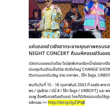
แค่แถลงข่าวยังฮากระจายคุณภาพครบรสข
NIGHT CONCERT คืนมหัศจรรย์วันของ อ
เปิดงานแถลงข่าวด้วย โชว์สุดพิเศษเรียกน้ำย่อยจากอ๊อ
ร่วมคุยกับเจ้าแม่โชว์บิส หัวเรือใหญ่ CHANGE SHOW
ตัวแทนแขกรับเชิญ ฮาย อาภาพร , โจ๊ก โซคูล, URBO
พบกันวันที่ 15 - 16 กุมภาพันธ์ 2563 ที่ รอยัล พารา
พร / ปุยฝ้าย / มีมี่ ลี / โจ๊ก โซคูล / URBOYTJ และ
ชมพู อ๊อฟรีเควสด้วยตัวเอง) ใครที่มีบัตรรอบเดิมใช้ดูรอ
คลิกเลย >>
http://bit.ly/2yZIPq8