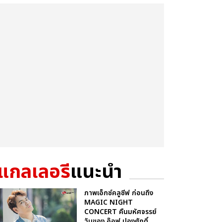
แกลเลอรี
แนะนำ
ภาพเอ็กซ์คลูซีฟ ก่อนถึง
MAGIC NIGHT
CONCERT คืนมหัศจรรย์
วันของ อ๊อฟ ปองศักดิ์