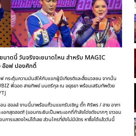
นาดนี้ วันจริงจะขนาดไหน สำหรับ MAGIC
๊อฟ ปองศักดิ์
ฟ กระตุ้นความมันส์ให้กับแขกผู้มีเกียรติและสื่อมวลชน จากนั้น
BIZ พี่ฉอด สายทิพย์ มนตรีกุล ณ อยุธยา พร้อมเสริมทัพด้วย
YTJ
กอน ฮอลล์ งานนี้มาพร้อมก๊วนแขกรับเชิญ ตั๊ก ศิริพร / ฮาย อาภา
 พระเอกสุดฮอต!! (แอบกระซิบเป็นพระเอกที่กำลังโด่งดังมากๆ ขาวอม
บการแสดงใหม่ได้เลย ส่วนใครที่ยังไม่มีบัตร หาซื้อได้แล้ววันนี้