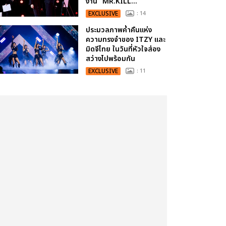
งาน “MR.KILL...
EXCLUSIVE
: 14
ประมวลภาพค่ำคืนแห่ง
ความทรงจำของ ITZY และ
มิดจีไทย ในวันที่หัวใจส่อง
สว่างไปพร้อมกัน
EXCLUSIVE
: 11