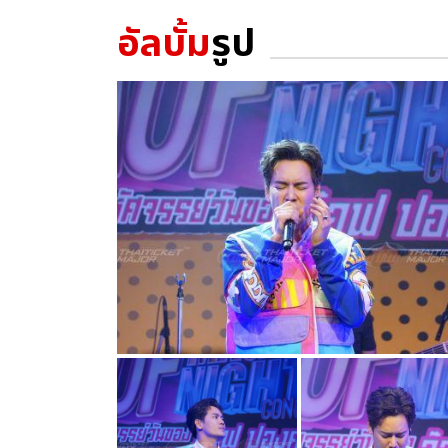
อัลบั้ม
รูป