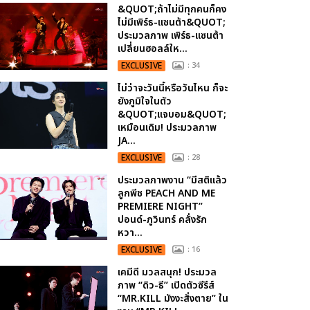
&QUOT;ถ้าไม่มีทุกคนก็คง
ไม่มีเพิร์ธ-แซนต้า&QUOT;
ประมวลภาพ เพิร์ธ-แซนต้า
เปลี่ยนฮอลล์ให...
EXCLUSIVE
: 34
ไม่ว่าจะวันนี้หรือวันไหน ก็จะ
ยังภูมิใจในตัว
&QUOT;แจบอม&QUOT;
เหมือนเดิม! ประมวลภาพ
JA...
EXCLUSIVE
: 28
ประมวลภาพงาน “มีสติแล้ว
ลูกพีช PEACH AND ME
PREMIERE NIGHT”
ปอนด์-ภูวินทร์ คลั่งรัก
หวา...
EXCLUSIVE
: 16
เคมีดี มวลสนุก! ประมวล
ภาพ “ดิว-ธี” เปิดตัวซีรีส์
“MR.KILL มังงะสั่งตาย” ใน