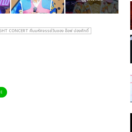
T CONCERT คืนมหัศจรรย์วันของ อ๊อฟ ปองศักดิ์
NE