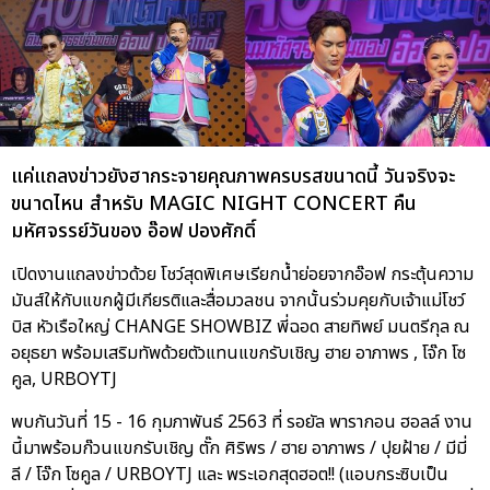
แค่แถลงข่าวยังฮากระจายคุณภาพครบรสขนาดนี้ วันจริงจะ
ขนาดไหน สำหรับ MAGIC NIGHT CONCERT คืน
มหัศจรรย์วันของ อ๊อฟ ปองศักดิ์
เปิดงานแถลงข่าวด้วย โชว์สุดพิเศษเรียกน้ำย่อยจากอ๊อฟ กระตุ้นความ
มันส์ให้กับแขกผู้มีเกียรติและสื่อมวลชน จากนั้นร่วมคุยกับเจ้าแม่โชว์
บิส หัวเรือใหญ่ CHANGE SHOWBIZ พี่ฉอด สายทิพย์ มนตรีกุล ณ
อยุธยา พร้อมเสริมทัพด้วยตัวแทนแขกรับเชิญ ฮาย อาภาพร , โจ๊ก โซ
คูล, URBOYTJ
พบกันวันที่ 15 - 16 กุมภาพันธ์ 2563 ที่ รอยัล พารากอน ฮอลล์ งาน
นี้มาพร้อมก๊วนแขกรับเชิญ ตั๊ก ศิริพร / ฮาย อาภาพร / ปุยฝ้าย / มีมี่
ลี / โจ๊ก โซคูล / URBOYTJ และ พระเอกสุดฮอต!! (แอบกระซิบเป็น