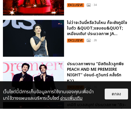
EXCLUSIVE
: 34
ไม่ว่าจะวันนี้หรือวันไหน ก็จะยังภูมิใจ
ในตัว &QUOT;แจบอม&QUOT;
เหมือนเดิม! ประมวลภาพ JA...
EXCLUSIVE
: 28
ประมวลภาพงาน “มีสติแล้วลูกพีช
PEACH AND ME PREMIERE
NIGHT” ปอนด์-ภูวินทร์ คลั่งรัก
หวา...
EXCLUSIVE
: 16
เว็บไซต์นี้มีการเก็บข้อมูลการใช้งานของคุณเพื่อนำ
ตกลง
มาใช้วางแผนและบริหารเว็บไซต์
อ่านเพิ่มเติม
เคมีดี มวลสนุก! ประมวลภาพ “ดิว-
ธี” เปิดตัวซีรีส์ “MR.KILL มังงะสั่ง
ตาย” ในงาน “MR.KILL...
EXCLUSIVE
: 14