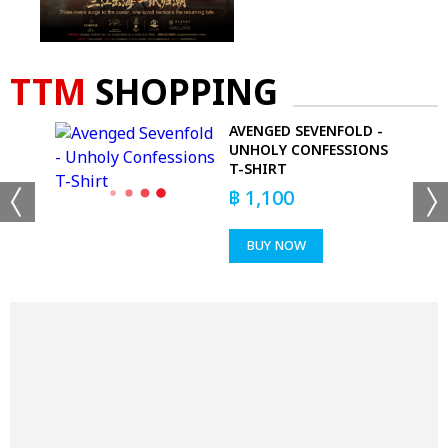
TTM
SHOPPING
AVENGED SEVENFOLD -
ACK
UNHOLY CONFESSIONS
T-SHIRT
฿
1,100
BUY NOW