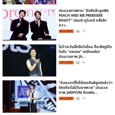
ประมวลภาพงาน “มีสติแล้วลูกพีช
PEACH AND ME PREMIERE
NIGHT” ปอนด์-ภูวินทร์ คลั่งรัก
หวา...
EXCLUSIVE
: 16
ไม่ว่าจะวันนี้หรือวันไหน ก็จะยังภูมิใจ
ในตัว "แจบอม" เหมือนเดิม!
ประมวลภาพ JA...
EXCLUSIVE
: 28
“ช่วงเวลาที่ไม่ได้เจอกันพิสูจน์แล้วว่า
รักแท้จะไม่มีวันจางหาย” ประมวล
ภาพ JAEHYUN กับแฟน...
EXCLUSIVE
: 10