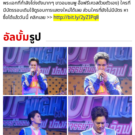
พระเอกที่กำลังโด่งดังมากๆ ขาวอมชมพู อ๊อฟรีเควสด้วยตัวเอง) ใครที่
มีบัตรรอบเดิมใช้ดูรอบการแสดงใหม่ได้เลย ส่วนใครที่ยังไม่มีบัตร หา
ซื้อได้แล้ววันนี้ คลิกเลย >>
http://bit.ly/2yZIPq8
อัลบั้ม
รูป