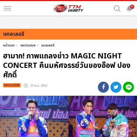
N
แกลเลอรี
หน้าแรก
exclusive
แกลเลอรี
ฮามาก! ภาพแถลงข่าว MAGIC NIGHT
CONCERT คืนมหัศจรรย์วันของอ๊อฟ ปอง
ศักดิ์
EXCLUSIVE
: 21 พ.ย. 2562