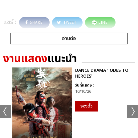
แชร์ :
SHARE
TWEET
LINE
อ่านต่อ
งานแสดง
แนะนำ
DANCE DRAMA ''ODES TO
HEROES''
วันที่แสดง :
10/10/26
จองตั๋ว