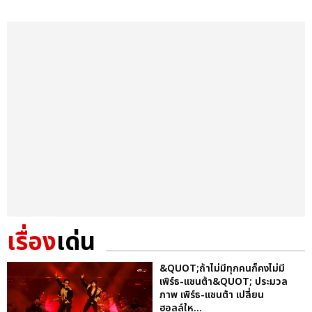
เรื่อง
เด่น
&QUOT;ถ้าไม่มีทุกคนก็คงไม่มี
เพิร์ธ-แซนต้า&QUOT; ประมวล
ภาพ เพิร์ธ-แซนต้า เปลี่ยน
ฮอลล์ให...