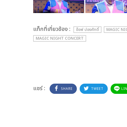
เเท็กที่เกี่ยวข้อง :
อ๊อฟ ปองศักดิ์
MAGIC NIGH
MAGIC NIGHT CONCERT
แชร์ :
SHARE
TWEET
LI