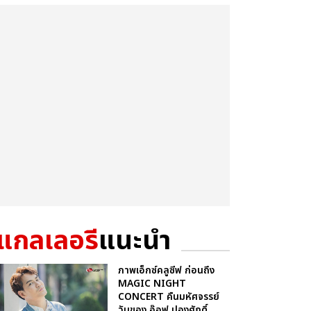
แกลเลอรี
แนะนำ
ภาพเอ็กซ์คลูซีฟ ก่อนถึง
MAGIC NIGHT
CONCERT คืนมหัศจรรย์
วันของ อ๊อฟ ปองศักดิ์