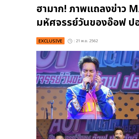
ฮามาก! ภาพแถลงข่าว 
มหัศจรรย์วันของอ๊อฟ ปอง
EXCLUSIVE
: 21 พ.ย. 2562