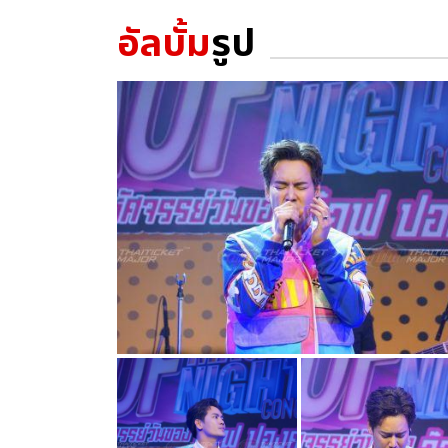
อัลบั้ม
รูป