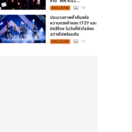
งาน “MR.KILL...
EXCLUSIVE
: 14
ประมวลภาพค่ำคืนแห่ง
ความทรงจำของ ITZY และ
มิดจีไทย ในวันที่หัวใจส่อง
สว่างไปพร้อมกัน
EXCLUSIVE
: 11