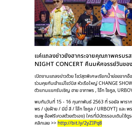
แค่แถลงข่าวยังฮากระจายคุณภาพครบรสข
NIGHT CONCERT คืนมหัศจรรย์วันของ อ
เปิดงานแถลงข่าวด้วย โชว์สุดพิเศษเรียกน้ำย่อยจากอ๊อ
ร่วมคุยกับเจ้าแม่โชว์บิส หัวเรือใหญ่ CHANGE SHOW
ตัวแทนแขกรับเชิญ ฮาย อาภาพร , โจ๊ก โซคูล, URBO
พบกันวันที่ 15 - 16 กุมภาพันธ์ 2563 ที่ รอยัล พารา
พร / ปุยฝ้าย / มีมี่ ลี / โจ๊ก โซคูล / URBOYTJ และ
ชมพู อ๊อฟรีเควสด้วยตัวเอง) ใครที่มีบัตรรอบเดิมใช้ดูรอ
คลิกเลย >>
http://bit.ly/2yZIPq8