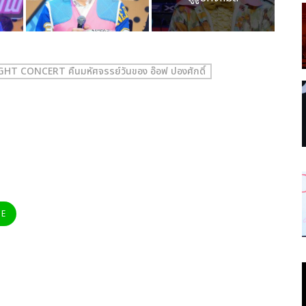
T CONCERT คืนมหัศจรรย์วันของ อ๊อฟ ปองศักดิ์
NE