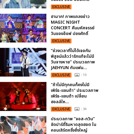
EXCLUSIVE
ฮามาก! ภาพแถลงข่าว
MAGIC NIGHT
CONCERT คืนมหัศจรรย์
วันของอ๊อฟ ปองศักดิ์
EXCLUSIVE
“ช่วงเวลาที่ไม่ได้เจอกัน
พิสูจน์แล้วว่ารักแท้จะไม่มี
วันจางหาย” ประมวลภาพ
JAEHYUN กับแฟน...
EXCLUSIVE
: 10
"ถ้าไม่มีทุกคนก็คงไม่มี
เพิร์ธ-แซนต้า" ประมวลภาพ
เพิร์ธ-แซนต้า เปลี่ยน
ฮอลล์ให...
EXCLUSIVE
: 34
ประมวลภาพ “จอส-กวิน”
จัดปาร์ตี้ริมหาดสุดฮอต ใน
คอนเสิร์ตครั้งยิ่งใหญ่