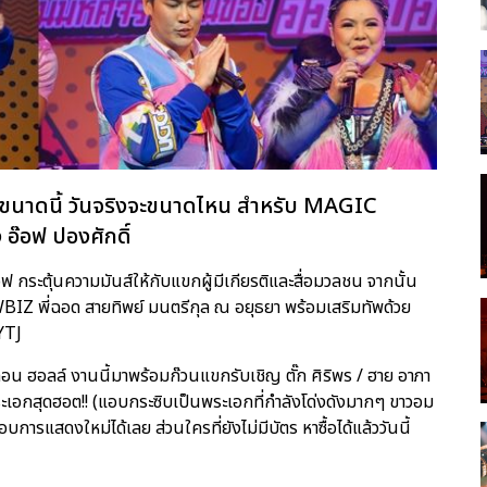
นาดนี้ วันจริงจะขนาดไหน สำหรับ MAGIC
๊อฟ ปองศักดิ์
ฟ กระตุ้นความมันส์ให้กับแขกผู้มีเกียรติและสื่อมวลชน จากนั้น
BIZ พี่ฉอด สายทิพย์ มนตรีกุล ณ อยุธยา พร้อมเสริมทัพด้วย
YTJ
กอน ฮอลล์ งานนี้มาพร้อมก๊วนแขกรับเชิญ ตั๊ก ศิริพร / ฮาย อาภา
 พระเอกสุดฮอต!! (แอบกระซิบเป็นพระเอกที่กำลังโด่งดังมากๆ ขาวอม
บการแสดงใหม่ได้เลย ส่วนใครที่ยังไม่มีบัตร หาซื้อได้แล้ววันนี้