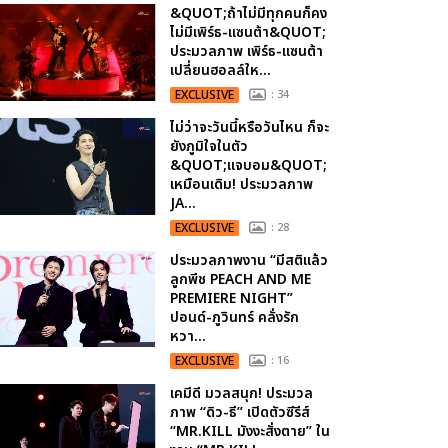
&QUOT;ถ้าไม่มีทุกคนก็คง
ไม่มีเพิร์ธ-แซนต้า&QUOT;
ประมวลภาพ เพิร์ธ-แซนต้า
เปลี่ยนฮอลล์ให...
EXCLUSIVE
: 34
ไม่ว่าจะวันนี้หรือวันไหน ก็จะ
ยังภูมิใจในตัว
&QUOT;แจบอม&QUOT;
เหมือนเดิม! ประมวลภาพ
JA...
EXCLUSIVE
: 28
ประมวลภาพงาน “มีสติแล้ว
ลูกพีช PEACH AND ME
PREMIERE NIGHT”
ปอนด์-ภูวินทร์ คลั่งรัก
หวา...
EXCLUSIVE
: 16
เคมีดี มวลสนุก! ประมวล
ภาพ “ดิว-ธี” เปิดตัวซีรีส์
“MR.KILL มังงะสั่งตาย” ใน