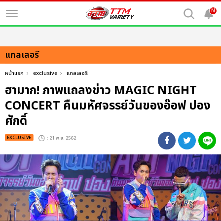
N
แกลเลอรี
หน้าแรก
exclusive
แกลเลอรี
ฮามาก! ภาพแถลงข่าว MAGIC NIGHT
CONCERT คืนมหัศจรรย์วันของอ๊อฟ ปอง
ศักดิ์
EXCLUSIVE
: 21 พ.ย. 2562