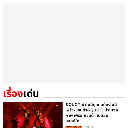
เรื่อง
เด่น
&QUOT;ถ้าไม่มีทุกคนก็คงไม่มี
เพิร์ธ-แซนต้า&QUOT; ประมวล
ภาพ เพิร์ธ-แซนต้า เปลี่ยน
ฮอลล์ให...
EXCLUSIVE
: 34