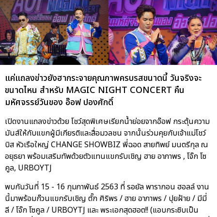
แค่แถลงข่าวยังฮากระจายคุณภาพครบรสขนาดนี้ วันจริงจะ
ขนาดไหน สำหรับ MAGIC NIGHT CONCERT คืน
มหัศจรรย์วันของ อ๊อฟ ปองศักดิ์
เปิดงานแถลงข่าวด้วย โชว์สุดพิเศษเรียกน้ำย่อยจากอ๊อฟ กระตุ้นความ
มันส์ให้กับแขกผู้มีเกียรติและสื่อมวลชน จากนั้นร่วมคุยกับเจ้าแม่โชว์
บิส หัวเรือใหญ่ CHANGE SHOWBIZ พี่ฉอด สายทิพย์ มนตรีกุล ณ
อยุธยา พร้อมเสริมทัพด้วยตัวแทนแขกรับเชิญ ฮาย อาภาพร , โจ๊ก โซ
คูล, URBOYTJ
พบกันวันที่ 15 - 16 กุมภาพันธ์ 2563 ที่ รอยัล พารากอน ฮอลล์ งาน
นี้มาพร้อมก๊วนแขกรับเชิญ ตั๊ก ศิริพร / ฮาย อาภาพร / ปุยฝ้าย / มีมี่
ลี / โจ๊ก โซคูล / URBOYTJ และ พระเอกสุดฮอต!! (แอบกระซิบเป็น