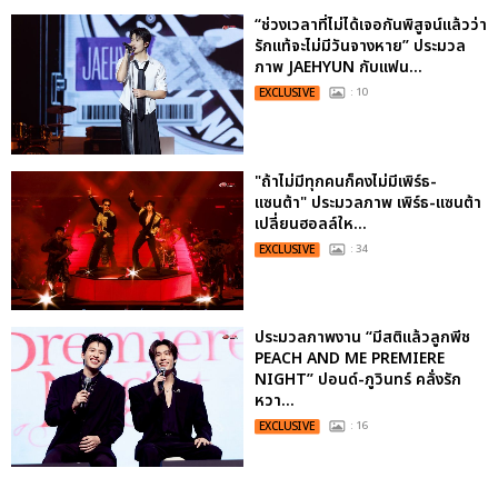
“ช่วงเวลาที่ไม่ได้เจอกันพิสูจน์แล้วว่า
รักแท้จะไม่มีวันจางหาย” ประมวล
ภาพ JAEHYUN กับแฟน...
EXCLUSIVE
: 10
"ถ้าไม่มีทุกคนก็คงไม่มีเพิร์ธ-
แซนต้า" ประมวลภาพ เพิร์ธ-แซนต้า
เปลี่ยนฮอลล์ให...
EXCLUSIVE
: 34
ประมวลภาพงาน “มีสติแล้วลูกพีช
PEACH AND ME PREMIERE
NIGHT” ปอนด์-ภูวินทร์ คลั่งรัก
หวา...
EXCLUSIVE
: 16