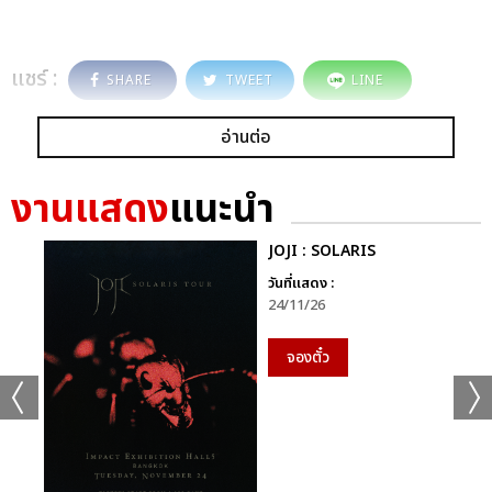
แชร์ :
SHARE
TWEET
LINE
อ่านต่อ
งานแสดง
แนะนำ
JOJI : SOLARIS
วันที่แสดง :
24/11/26
จองตั๋ว