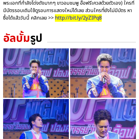
พระเอกที่กำลังโด่งดังมากๆ ขาวอมชมพู อ๊อฟรีเควสด้วยตัวเอง) ใครที่
มีบัตรรอบเดิมใช้ดูรอบการแสดงใหม่ได้เลย ส่วนใครที่ยังไม่มีบัตร หา
ซื้อได้แล้ววันนี้ คลิกเลย >>
http://bit.ly/2yZIPq8
อัลบั้ม
รูป