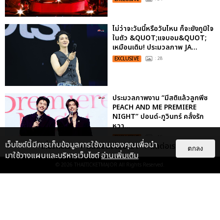
ไม่ว่าจะวันนี้หรือวันไหน ก็จะยังภูมิใจ
ในตัว &QUOT;แจบอม&QUOT;
เหมือนเดิม! ประมวลภาพ JA...
EXCLUSIVE
: 28
ประมวลภาพงาน “มีสติแล้วลูกพีช
PEACH AND ME PREMIERE
NIGHT” ปอนด์-ภูวินทร์ คลั่งรัก
หวา...
EXCLUSIVE
: 16
เว็บไซต์นี้มีการเก็บข้อมูลการใช้งานของคุณเพื่อนำ
เกี่ยวกับเรา
ติดต่อลงโฆษณา
ติดต่อเรา
ตกลง
มาใช้วางแผนและบริหารเว็บไซต์
อ่านเพิ่มเติม
© 2026
THAITICKETMAJOR
All Rights Reserved.
เคมีดี มวลสนุก! ประมวลภาพ “ดิว-
ธี” เปิดตัวซีรีส์ “MR.KILL มังงะสั่ง
ตาย” ในงาน “MR.KILL...
EXCLUSIVE
: 14