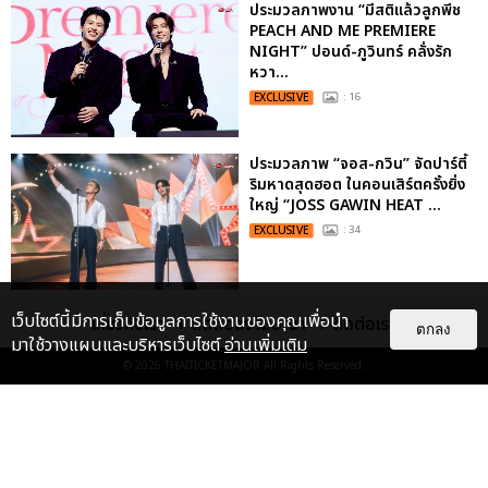
ประมวลภาพงาน “มีสติแล้วลูกพีช
PEACH AND ME PREMIERE
NIGHT” ปอนด์-ภูวินทร์ คลั่งรัก
หวา...
EXCLUSIVE
: 16
ประมวลภาพ “จอส-กวิน” จัดปาร์ตี้
ริมหาดสุดฮอต ในคอนเสิร์ตครั้งยิ่ง
ใหญ่ “JOSS GAWIN HEAT ...
EXCLUSIVE
: 34
“ช่วงเวลาที่ไม่ได้เจอกันพิสูจน์แล้วว่า
เว็บไซต์นี้มีการเก็บข้อมูลการใช้งานของคุณเพื่อนำ
เกี่ยวกับเรา
ติดต่อลงโฆษณา
ติดต่อเรา
ตกลง
รักแท้จะไม่มีวันจางหาย” ประมวล
มาใช้วางแผนและบริหารเว็บไซต์
อ่านเพิ่มเติม
ภาพ JAEHYUN กับแฟน...
© 2026
THAITICKETMAJOR
All Rights Reserved.
EXCLUSIVE
: 10