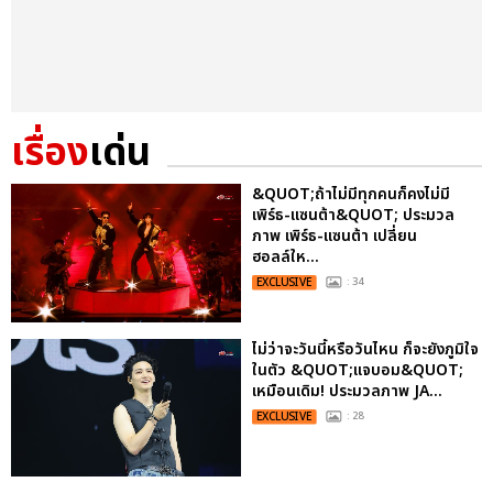
เรื่อง
เด่น
&QUOT;ถ้าไม่มีทุกคนก็คงไม่มี
เพิร์ธ-แซนต้า&QUOT; ประมวล
ภาพ เพิร์ธ-แซนต้า เปลี่ยน
ฮอลล์ให...
EXCLUSIVE
: 34
ไม่ว่าจะวันนี้หรือวันไหน ก็จะยังภูมิใจ
ในตัว &QUOT;แจบอม&QUOT;
เหมือนเดิม! ประมวลภาพ JA...
EXCLUSIVE
: 28