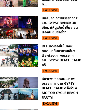
ท...
EXCLUSIVE
มันส์มาก ภาพบรรยากาศ
งาน GYPSY BANGKOK
เก็บมาให้ดูเป็นน้ำจิ้ม ก่อน
เจอกัน ยิปซีครั้งที่...
EXCLUSIVE
เฮ จะเอาเธอนั้นไปลอย
ทะเล...กลับมาตามเสียง
เรียกร้อง ภาพบรรยากาศ
งาน GYPSY BEACH CAMP
ครั...
EXCLUSIVE
ฉันจะพาเธอลอย...ภาพ
บรรยากาศงาน GYPSY
BEACH CAMP ครั้งที่1 A
MOTOR CYCLE BEACH
PARTY!
EXCLUSIVE