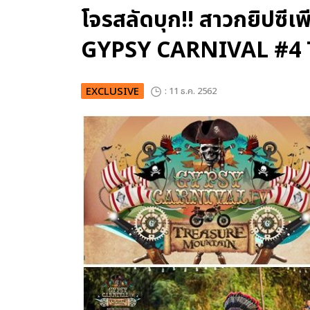
โจรสลัดบุก!! สาวกยิปซี
GYPSY CARNIVAL #
EXCLUSIVE
: 11 ธ.ค. 2562