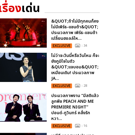
เรื่อง
เด่น
&QUOT;ถ้าไม่มีทุกคนก็คง
ไม่มีเพิร์ธ-แซนต้า&QUOT;
ประมวลภาพ เพิร์ธ-แซนต้า
เปลี่ยนฮอลล์ให...
EXCLUSIVE
: 34
ไม่ว่าจะวันนี้หรือวันไหน ก็จะ
ยังภูมิใจในตัว
&QUOT;แจบอม&QUOT;
เหมือนเดิม! ประมวลภาพ
JA...
EXCLUSIVE
: 28
ประมวลภาพงาน “มีสติแล้ว
ลูกพีช PEACH AND ME
PREMIERE NIGHT”
ปอนด์-ภูวินทร์ คลั่งรัก
หวา...
EXCLUSIVE
: 16