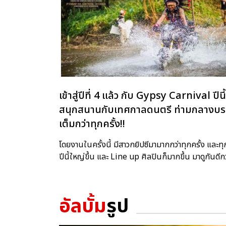
เข้าสู่ปีที่ 4 แล้ว กับ Gypsy Carnival 
สนุกสนานกับเทศกาลดนตรี ท่ามกลางบรรย
เต็มกว่าทุกครั้ง!!
โดยงานในครั้งนี้ มีสาวกยิปซีมามากกว่าทุกครั้ง และทุ
ปีนี้ใหญ่ขึ้น และ Line up ศิลปินก็มากขึ้น มาดูกันด
อัลบั้ม
รูป