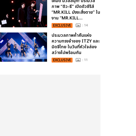
เคมีดี มวลสนุก! ประมวล
ภาพ “ดิว-ธี” เปิดตัวซีรีส์
“MR.KILL มังงะสั่งตาย” ใน
งาน “MR.KILL...
EXCLUSIVE
: 14
ประมวลภาพค่ำคืนแห่ง
ความทรงจำของ ITZY และ
มิดจีไทย ในวันที่หัวใจส่อง
สว่างไปพร้อมกัน
EXCLUSIVE
: 11