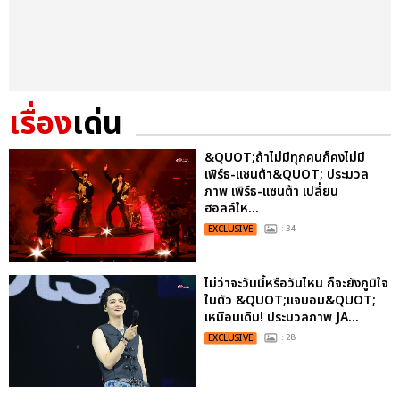
เรื่อง
เด่น
&QUOT;ถ้าไม่มีทุกคนก็คงไม่มี
เพิร์ธ-แซนต้า&QUOT; ประมวล
ภาพ เพิร์ธ-แซนต้า เปลี่ยน
ฮอลล์ให...
EXCLUSIVE
: 34
ไม่ว่าจะวันนี้หรือวันไหน ก็จะยังภูมิใจ
ในตัว &QUOT;แจบอม&QUOT;
เหมือนเดิม! ประมวลภาพ JA...
EXCLUSIVE
: 28