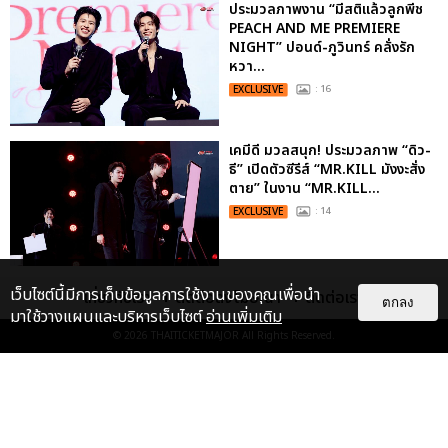
ประมวลภาพงาน “มีสติแล้วลูกพีช
PEACH AND ME PREMIERE
NIGHT” ปอนด์-ภูวินทร์ คลั่งรัก
หวา...
EXCLUSIVE
: 16
เคมีดี มวลสนุก! ประมวลภาพ “ดิว-
ธี” เปิดตัวซีรีส์ “MR.KILL มังงะสั่ง
ตาย” ในงาน “MR.KILL...
EXCLUSIVE
: 14
ประมวลภาพค่ำคืนแห่งความทรงจำ
เว็บไซต์นี้มีการเก็บข้อมูลการใช้งานของคุณเพื่อนำ
เกี่ยวกับเรา
ติดต่อลงโฆษณา
ติดต่อเรา
ตกลง
ของ ITZY และมิดจีไทย ในวันที่
มาใช้วางแผนและบริหารเว็บไซต์
อ่านเพิ่มเติม
หัวใจส่องสว่างไปพร้อมกัน
© 2026
THAITICKETMAJOR
All Rights Reserved.
EXCLUSIVE
: 11