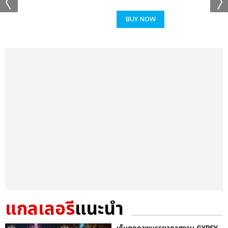
BUY NOW
แกลเลอรี
แนะนำ