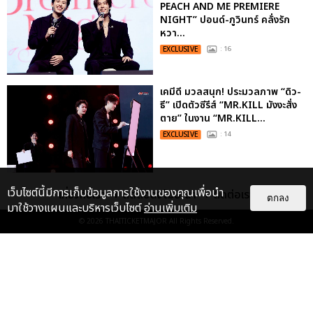
PEACH AND ME PREMIERE
NIGHT” ปอนด์-ภูวินทร์ คลั่งรัก
หวา...
EXCLUSIVE
: 16
เคมีดี มวลสนุก! ประมวลภาพ “ดิว-
ธี” เปิดตัวซีรีส์ “MR.KILL มังงะสั่ง
ตาย” ในงาน “MR.KILL...
EXCLUSIVE
: 14
ประมวลภาพค่ำคืนแห่งความทรงจำ
เว็บไซต์นี้มีการเก็บข้อมูลการใช้งานของคุณเพื่อนำ
เกี่ยวกับเรา
ติดต่อลงโฆษณา
ติดต่อเรา
ตกลง
ของ ITZY และมิดจีไทย ในวันที่
มาใช้วางแผนและบริหารเว็บไซต์
อ่านเพิ่มเติม
หัวใจส่องสว่างไปพร้อมกัน
© 2026
THAITICKETMAJOR
All Rights Reserved.
EXCLUSIVE
: 11