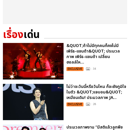
เรื่อง
เด่น
&QUOT;ถ้าไม่มีทุกคนก็คงไม่มี
เพิร์ธ-แซนต้า&QUOT; ประมวล
ภาพ เพิร์ธ-แซนต้า เปลี่ยน
ฮอลล์ให...
EXCLUSIVE
: 34
ไม่ว่าจะวันนี้หรือวันไหน ก็จะยังภูมิใจ
ในตัว &QUOT;แจบอม&QUOT;
เหมือนเดิม! ประมวลภาพ JA...
EXCLUSIVE
: 28
ประมวลภาพงาน “มีสติแล้วลูกพีช