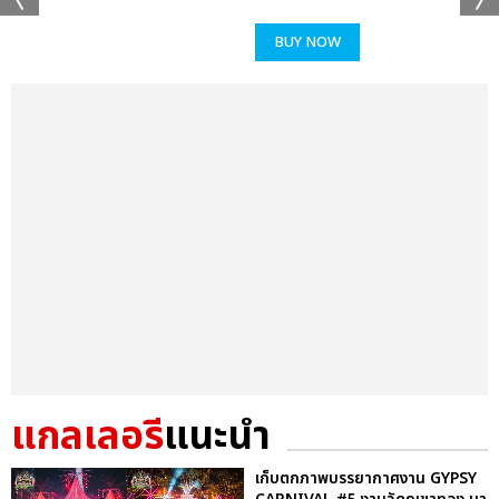
BUY NOW
แกลเลอรี
แนะนำ
เก็บตกภาพบรรยากาศงาน GYPSY