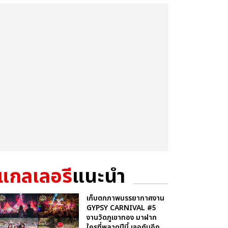
แกลเลอรี
แนะนำ
เก็บตกภาพบรรยากาศงาน
GYPSY CARNIVAL #5
งานวัดภูเขาทอง มาฝาก
ใครที่พลาดปีนี้ เจอกันอีก