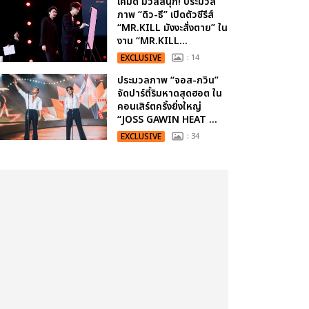
เคมีดี มวลสนุก! ประมวล
ภาพ “ดิว-ธี” เปิดตัวซีรีส์
“MR.KILL มังงะสั่งตาย” ใน
งาน “MR.KILL...
EXCLUSIVE
: 14
ประมวลภาพ “จอส-กวิน”
จัดปาร์ตี้ริมหาดสุดฮอต ใน
คอนเสิร์ตครั้งยิ่งใหญ่
“JOSS GAWIN HEAT ...
EXCLUSIVE
: 34