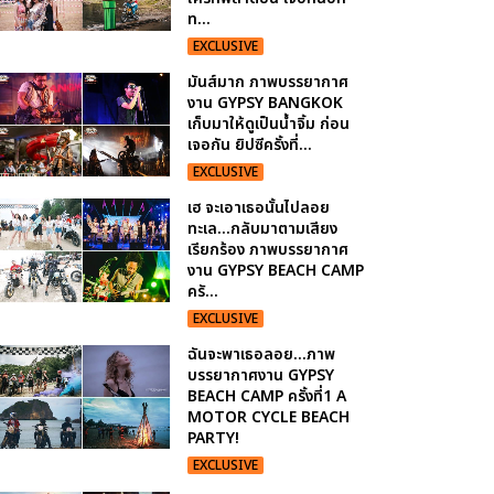
ท...
EXCLUSIVE
มันส์มาก ภาพบรรยากาศ
งาน GYPSY BANGKOK
เก็บมาให้ดูเป็นน้ำจิ้ม ก่อน
เจอกัน ยิปซีครั้งที่...
EXCLUSIVE
เฮ จะเอาเธอนั้นไปลอย
ทะเล...กลับมาตามเสียง
เรียกร้อง ภาพบรรยากาศ
งาน GYPSY BEACH CAMP
ครั...
EXCLUSIVE
ฉันจะพาเธอลอย...ภาพ
บรรยากาศงาน GYPSY
BEACH CAMP ครั้งที่1 A
MOTOR CYCLE BEACH
PARTY!
EXCLUSIVE