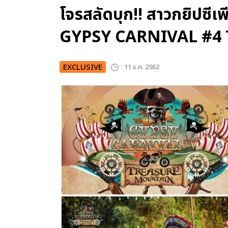
โจรสลัดบุก!! สาวกยิปซี
GYPSY CARNIVAL #
EXCLUSIVE
: 11 ธ.ค. 2562