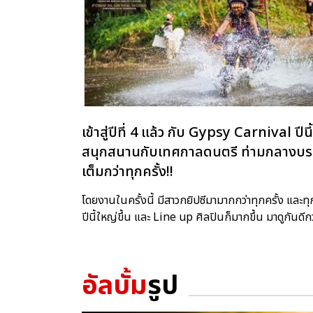
เข้าสู่ปีที่ 4 แล้ว กับ Gypsy Carnival 
สนุกสนานกับเทศกาลดนตรี ท่ามกลางบรรย
เต็มกว่าทุกครั้ง!!
โดยงานในครั้งนี้ มีสาวกยิปซีมามากกว่าทุกครั้ง และทุ
ปีนี้ใหญ่ขึ้น และ Line up ศิลปินก็มากขึ้น มาดูกันด
อัลบั้ม
รูป