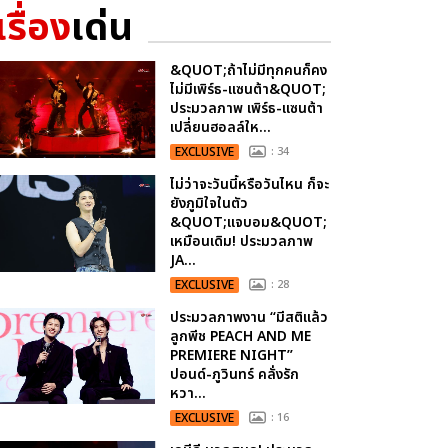
เรื่อง
เด่น
&QUOT;ถ้าไม่มีทุกคนก็คง
ไม่มีเพิร์ธ-แซนต้า&QUOT;
ประมวลภาพ เพิร์ธ-แซนต้า
เปลี่ยนฮอลล์ให...
EXCLUSIVE
: 34
ไม่ว่าจะวันนี้หรือวันไหน ก็จะ
ยังภูมิใจในตัว
&QUOT;แจบอม&QUOT;
เหมือนเดิม! ประมวลภาพ
JA...
EXCLUSIVE
: 28
ประมวลภาพงาน “มีสติแล้ว
ลูกพีช PEACH AND ME
PREMIERE NIGHT”
ปอนด์-ภูวินทร์ คลั่งรัก
หวา...
EXCLUSIVE
: 16