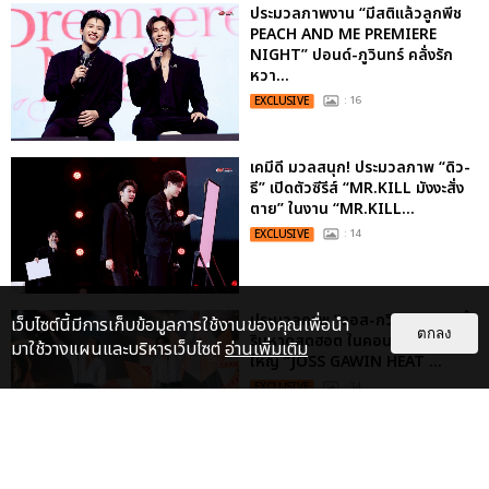
ประมวลภาพงาน “มีสติแล้วลูกพีช
PEACH AND ME PREMIERE
NIGHT” ปอนด์-ภูวินทร์ คลั่งรัก
หวา...
EXCLUSIVE
: 16
เคมีดี มวลสนุก! ประมวลภาพ “ดิว-
ธี” เปิดตัวซีรีส์ “MR.KILL มังงะสั่ง
ตาย” ในงาน “MR.KILL...
EXCLUSIVE
: 14
ประมวลภาพ “จอส-กวิน” จัดปาร์ตี้
เว็บไซต์นี้มีการเก็บข้อมูลการใช้งานของคุณเพื่อนำ
ตกลง
ริมหาดสุดฮอต ในคอนเสิร์ตครั้งยิ่ง
มาใช้วางแผนและบริหารเว็บไซต์
อ่านเพิ่มเติม
ใหญ่ “JOSS GAWIN HEAT ...
EXCLUSIVE
: 34