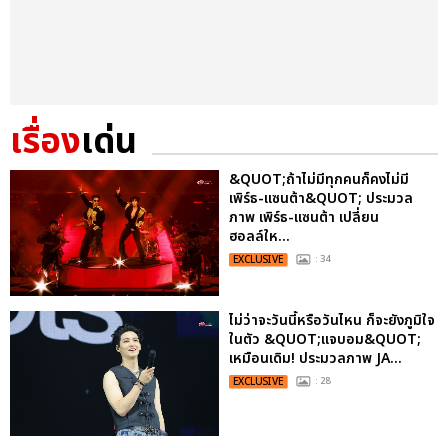
เรื่อง
เด่น
&QUOT;ถ้าไม่มีทุกคนก็คงไม่มี
เพิร์ธ-แซนต้า&QUOT; ประมวล
ภาพ เพิร์ธ-แซนต้า เปลี่ยน
ฮอลล์ให...
EXCLUSIVE
: 34
ไม่ว่าจะวันนี้หรือวันไหน ก็จะยังภูมิใจ
ในตัว &QUOT;แจบอม&QUOT;
เหมือนเดิม! ประมวลภาพ JA...
EXCLUSIVE
: 28