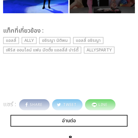
เเท็กที่เกี่ยวข้อง :
แอลลี่
ALLY
อชิรญา นิติพน
แอลลี่ อชิรญา
เฟิร์ส ออนไลน์ แฟน มีตติ้ง แอลลี่ส์ ปาร์ตี้
ALLYSPARTY
แชร์ :
SHARE
TWEET
LINE
อ่านต่อ