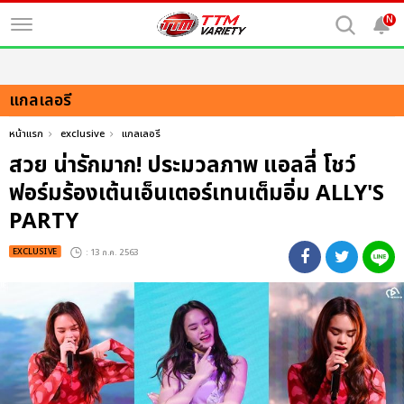
N
แกลเลอรี
หน้าแรก
exclusive
แกลเลอรี
สวย น่ารักมาก! ประมวลภาพ แอลลี่ โชว์
ฟอร์มร้องเต้นเอ็นเตอร์เทนเต็มอิ่ม ALLY'S
PARTY
EXCLUSIVE
: 13 ก.ค. 2563