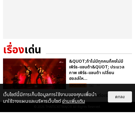
เรื่อง
เด่น
&QUOT;ถ้าไม่มีทุกคนก็คงไม่มี
เพิร์ธ-แซนต้า&QUOT; ประมวล
ภาพ เพิร์ธ-แซนต้า เปลี่ยน
ฮอลล์ให...
EXCLUSIVE
: 34
เว็บไซต์นี้มีการเก็บข้อมูลการใช้งานของคุณเพื่อนำ
เกี่ยวกับเรา
ติดต่อลงโฆษณา
ติดต่อเรา
ตกลง
มาใช้วางแผนและบริหารเว็บไซต์
อ่านเพิ่มเติม
ไม่ว่าจะวันนี้หรือวันไหน ก็จะยังภูมิใจ
© 2026
THAITICKETMAJOR
All Rights Reserved.
ในตัว &QUOT;แจบอม&QUOT;
เหมือนเดิม! ประมวลภาพ JA...
EXCLUSIVE
: 28