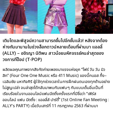
เติบโตและพิสูจน์ความสามารถขึ้นไปอีกขั้นแล้ว! หลังจากต้อง
ห่างกันมานานในช่วงล็อกดาวน์หลายเดือนที่ผ่านมา แอลลี่
(ALLY) – อชิรญา นิติพน สาวน้อยมหัศจรรย์คนล่าสุดของ
วงการทีป็อป (T-POP)
ผลิตผลคุณภาพจากสังกัดค่ายเพลงมาแรงแห่งยุค “โฟร์ วัน วัน มิว
สิก” (Four One One Music หรือ 411 Music) ของบิ๊กบอส กึ้ง–
เฉลิมชัย มหากิจศิริ ผู้ใช้ทุกช่วงเวลาในการฝึกฝนตนเองทุกด้านอย่าง
ไม่สูญเปล่า จนล่าสุดได้กลับมาพบกับแฟนๆ กันแบบเต็มอิ่มเป็นที่
เรียบร้อยในงานออนไลน์แฟนมีตติ้งครั้งแรกที่มีชื่อว่า “เฟิร์ส
ออนไลน์ แฟน มีตติ้ง : แอลลี่ส์ ปาร์ตี้” (1st Online Fan Meeting :
ALLY's PARTY) เมื่อวันเสาร์ที่ 11 กรกฎาคม 2563 ที่ผ่านมา