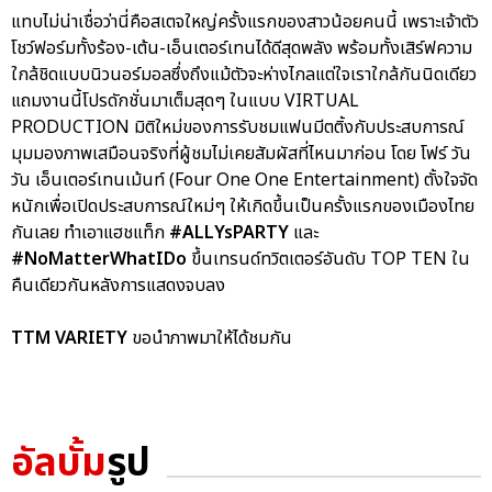
แทบไม่น่าเชื่อว่านี่คือสเตจใหญ่ครั้งแรกของสาวน้อยคนนี้ เพราะเจ้าตัว
โชว์ฟอร์มทั้งร้อง-เต้น-เอ็นเตอร์เทนได้ดีสุดพลัง พร้อมทั้งเสิร์ฟความ
ใกล้ชิดแบบนิวนอร์มอลซึ่งถึงแม้ตัวจะห่างไกลแต่ใจเราใกล้กันนิดเดียว
แถมงานนี้โปรดักชั่นมาเต็มสุดๆ ในแบบ VIRTUAL
PRODUCTION มิติใหม่ของการรับชมแฟนมีตติ้งกับประสบการณ์
มุมมองภาพเสมือนจริงที่ผู้ชมไม่เคยสัมผัสที่ไหนมาก่อน โดย โฟร์ วัน
วัน เอ็นเตอร์เทนเม้นท์ (Four One One Entertainment) ตั้งใจจัด
หนักเพื่อเปิดประสบการณ์ใหม่ๆ ให้เกิดขึ้นเป็นครั้งแรกของเมืองไทย
กันเลย ทำเอาแฮชแท็ก
#ALLYsPARTY
และ
#NoMatterWhatIDo
ขึ้นเทรนด์ทวิตเตอร์อันดับ TOP TEN ใน
คืนเดียวกันหลังการแสดงจบลง
TTM VARIETY
ขอนำภาพมาให้ได้ชมกัน
อัลบั้ม
รูป