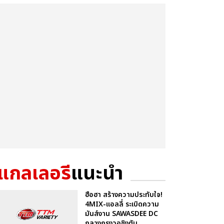
แกลเลอรี
แนะนำ
ฮือฮา สร้างความประทับใจ!
4MIX-แอลลี่ ระเบิดความ
มันส์งาน SAWASDEE DC
กลางกรุงวอชิงตัน