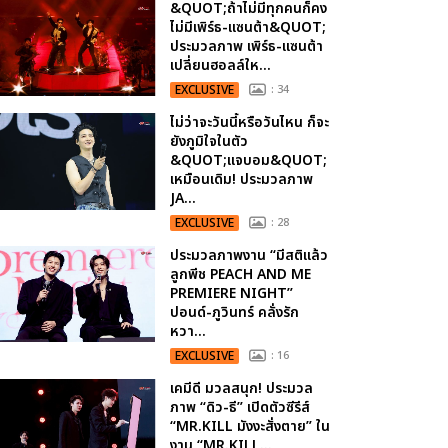
&QUOT;ถ้าไม่มีทุกคนก็คง
ไม่มีเพิร์ธ-แซนต้า&QUOT;
ประมวลภาพ เพิร์ธ-แซนต้า
เปลี่ยนฮอลล์ให...
EXCLUSIVE
: 34
ไม่ว่าจะวันนี้หรือวันไหน ก็จะ
ยังภูมิใจในตัว
&QUOT;แจบอม&QUOT;
เหมือนเดิม! ประมวลภาพ
JA...
EXCLUSIVE
: 28
ประมวลภาพงาน “มีสติแล้ว
ลูกพีช PEACH AND ME
PREMIERE NIGHT”
ปอนด์-ภูวินทร์ คลั่งรัก
หวา...
EXCLUSIVE
: 16
เคมีดี มวลสนุก! ประมวล
ภาพ “ดิว-ธี” เปิดตัวซีรีส์
“MR.KILL มังงะสั่งตาย” ใน
งาน “MR.KILL...