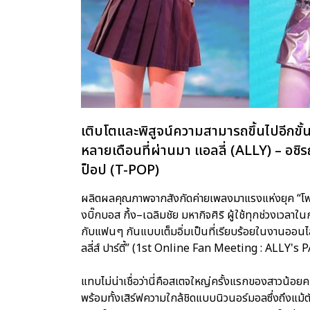
เติบโตและพิสูจน์ความสามารถขึ้นไปอีกขั้
หลายเดือนที่ผ่านมา แอลลี่ (ALLY) – อช
ป็อป (T-POP)
ผลิตผลคุณภาพจากสังกัดค่ายเพลงมาแรงแห่งยุค “โฟร
งบิ๊กบอส กึ้ง–เฉลิมชัย มหากิจศิริ ผู้ใช้ทุกช่วงเวล
กับแฟนๆ กันแบบเต็มอิ่มเป็นที่เรียบร้อยในงานออนไลน์แ
ลลี่ส์ ปาร์ตี้” (1st Online Fan Meeting : ALLY's P
แทบไม่น่าเชื่อว่านี่คือสเตจใหญ่ครั้งแรกของสาวน้อยคนน
พร้อมทั้งเสิร์ฟความใกล้ชิดแบบนิวนอร์มอลซึ่งถึงแม้ต