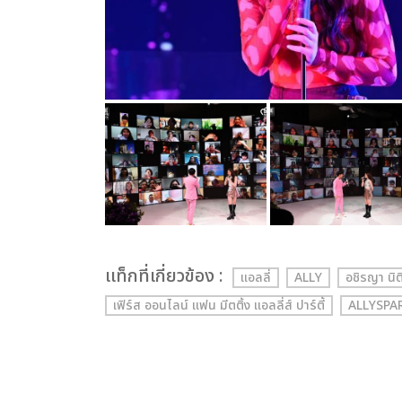
เเท็กที่เกี่ยวข้อง :
แอลลี่
ALLY
อชิรญา นิ
เฟิร์ส ออนไลน์ แฟน มีตติ้ง แอลลี่ส์ ปาร์ตี้
ALLYSPA