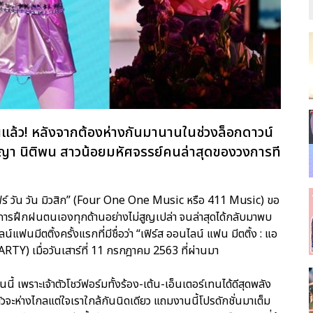
นแล้ว! หลังจากต้องห่างกันมานานในช่วงล็อกดาวน์
ิรญา นิติพน สาวน้อยมหัศจรรย์คนล่าสุดของวงการที
์ วัน วัน มิวสิก” (Four One One Music หรือ 411 Music) ขอ
าในการฝึกฝนตนเองทุกด้านอย่างไม่สูญเปล่า จนล่าสุดได้กลับมาพบ
ฟนมีตติ้งครั้งแรกที่มีชื่อว่า “เฟิร์ส ออนไลน์ แฟน มีตติ้ง : แอ
ARTY) เมื่อวันเสาร์ที่ 11 กรกฎาคม 2563 ที่ผ่านมา
ี้ เพราะเจ้าตัวโชว์ฟอร์มทั้งร้อง-เต้น-เอ็นเตอร์เทนได้ดีสุดพลัง
ัวจะห่างไกลแต่ใจเราใกล้กันนิดเดียว แถมงานนี้โปรดักชั่นมาเต็ม