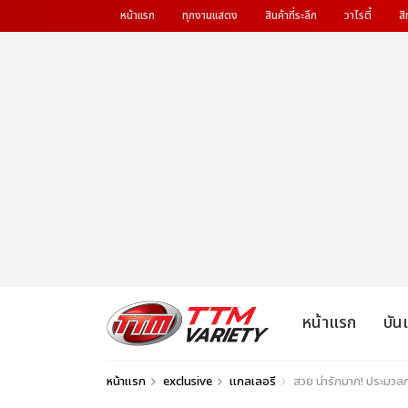
หน้าแรก
ทุกงานแสดง
สินค้าที่ระลึก
วาไรตี้
สิ
หน้าแรก
บัน
หน้าแรก
exclusive
แกลเลอรี
สวย น่ารักมาก! ประมวลภ