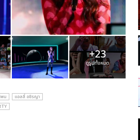
+23
ดูรูปทั้งหมด
ติพน
แอลลี่ อชิรญา
RTY