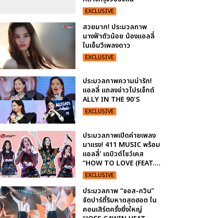
EXCLUSIVE
สวยมาก! ประมวลภาพ
นางฟ้าตัวน้อย น้องแอลลี่
ในเอ็มวีเพลงดาว
EXCLUSIVE
ประมวลภาพความน่ารัก!
แอลลี่ แถลงข่าวโปรเจ็กต์
ALLY IN THE 90'S
EXCLUSIVE
ประมวลภาพเปิดค่ายเพลง
มาแรง! 411 MUSIC พร้อม
แอลลี่’ เดบิวต์โชว์เคส
“HOW TO LOVE (FEAT....
EXCLUSIVE
ประมวลภาพ “จอส-กวิน”
จัดปาร์ตี้ริมหาดสุดฮอต ใน
คอนเสิร์ตครั้งยิ่งใหญ่