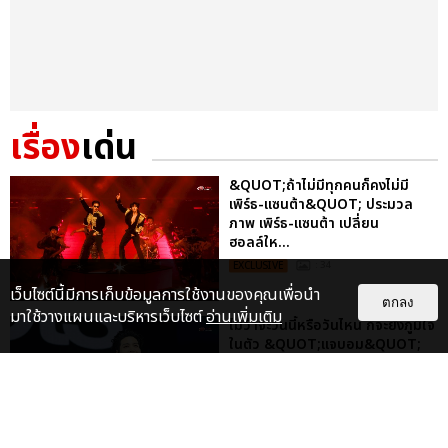
เรื่อง
เด่น
&QUOT;ถ้าไม่มีทุกคนก็คงไม่มี
เพิร์ธ-แซนต้า&QUOT; ประมวล
ภาพ เพิร์ธ-แซนต้า เปลี่ยน
ฮอลล์ให...
EXCLUSIVE
: 34
เว็บไซต์นี้มีการเก็บข้อมูลการใช้งานของคุณเพื่อนำ
ตกลง
มาใช้วางแผนและบริหารเว็บไซต์
อ่านเพิ่มเติม
ไม่ว่าจะวันนี้หรือวันไหน ก็จะยังภูมิใจ
ในตัว &QUOT;แจบอม&QUOT;
เหมือนเดิม! ประมวลภาพ JA...
EXCLUSIVE
: 28