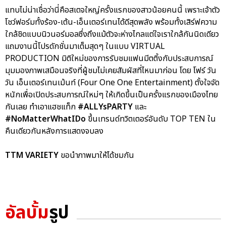
แทบไม่น่าเชื่อว่านี่คือสเตจใหญ่ครั้งแรกของสาวน้อยคนนี้ เพราะเจ้าตัว
โชว์ฟอร์มทั้งร้อง-เต้น-เอ็นเตอร์เทนได้ดีสุดพลัง พร้อมทั้งเสิร์ฟความ
ใกล้ชิดแบบนิวนอร์มอลซึ่งถึงแม้ตัวจะห่างไกลแต่ใจเราใกล้กันนิดเดียว
แถมงานนี้โปรดักชั่นมาเต็มสุดๆ ในแบบ VIRTUAL
PRODUCTION มิติใหม่ของการรับชมแฟนมีตติ้งกับประสบการณ์
มุมมองภาพเสมือนจริงที่ผู้ชมไม่เคยสัมผัสที่ไหนมาก่อน โดย โฟร์ วัน
วัน เอ็นเตอร์เทนเม้นท์ (Four One One Entertainment) ตั้งใจจัด
หนักเพื่อเปิดประสบการณ์ใหม่ๆ ให้เกิดขึ้นเป็นครั้งแรกของเมืองไทย
กันเลย ทำเอาแฮชแท็ก
#ALLYsPARTY
และ
#NoMatterWhatIDo
ขึ้นเทรนด์ทวิตเตอร์อันดับ TOP TEN ใน
คืนเดียวกันหลังการแสดงจบลง
TTM VARIETY
ขอนำภาพมาให้ได้ชมกัน
อัลบั้ม
รูป