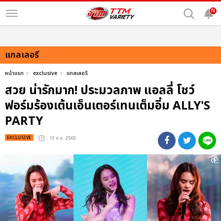
N
แกลเลอรี
หน้าแรก
exclusive
แกลเลอรี
สวย น่ารักมาก! ประมวลภาพ แอลลี่ โชว์
ฟอร์มร้องเต้นเอ็นเตอร์เทนเต็มอิ่ม ALLY'S
PARTY
EXCLUSIVE
: 13 ก.ค. 2563