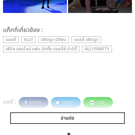
เเท็กที่เกี่ยวข้อง :
แอลลี่
ALLY
อชิรญา นิติพน
แอลลี่ อชิรญา
เฟิร์ส ออนไลน์ แฟน มีตติ้ง แอลลี่ส์ ปาร์ตี้
ALLYSPARTY
แชร์ :
SHARE
TWEET
LINE
อ่านต่อ