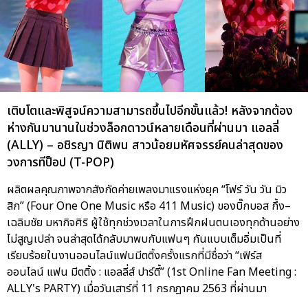
เติบโตและพิสูจน์ความสามารถขึ้นไปอีกขั้นแล้ว! หลังจากต้อง
ห่างกันมานานในช่วงล็อกดาวน์หลายเดือนที่ผ่านมา แอลลี่
(ALLY) – อชิรญา นิติพน สาวน้อยมหัศจรรย์คนล่าสุดของ
วงการทีป็อป (T-POP)
ผลิตผลคุณภาพจากสังกัดค่ายเพลงมาแรงแห่งยุค “โฟร์ วัน วัน มิว
สิก” (Four One One Music หรือ 411 Music) ของบิ๊กบอส กึ้ง–
เฉลิมชัย มหากิจศิริ ผู้ใช้ทุกช่วงเวลาในการฝึกฝนตนเองทุกด้านอย่าง
ไม่สูญเปล่า จนล่าสุดได้กลับมาพบกับแฟนๆ กันแบบเต็มอิ่มเป็นที่
เรียบร้อยในงานออนไลน์แฟนมีตติ้งครั้งแรกที่มีชื่อว่า “เฟิร์ส
ออนไลน์ แฟน มีตติ้ง : แอลลี่ส์ ปาร์ตี้” (1st Online Fan Meeting :
ALLY's PARTY) เมื่อวันเสาร์ที่ 11 กรกฎาคม 2563 ที่ผ่านมา