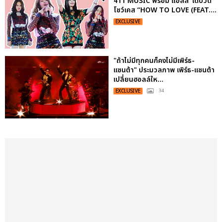
411 MUSIC พร้อม แอลลี่’ เดบิวต์
โชว์เคส “HOW TO LOVE (FEAT....
EXCLUSIVE
"ถ้าไม่มีทุกคนก็คงไม่มีเพิร์ธ-
แซนต้า" ประมวลภาพ เพิร์ธ-แซนต้า
เปลี่ยนฮอลล์ให...
EXCLUSIVE
: 34