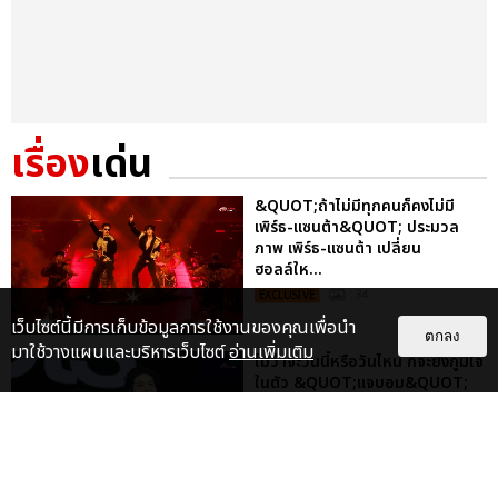
เรื่อง
เด่น
&QUOT;ถ้าไม่มีทุกคนก็คงไม่มี
เพิร์ธ-แซนต้า&QUOT; ประมวล
ภาพ เพิร์ธ-แซนต้า เปลี่ยน
ฮอลล์ให...
EXCLUSIVE
: 34
เว็บไซต์นี้มีการเก็บข้อมูลการใช้งานของคุณเพื่อนำ
ตกลง
มาใช้วางแผนและบริหารเว็บไซต์
อ่านเพิ่มเติม
ไม่ว่าจะวันนี้หรือวันไหน ก็จะยังภูมิใจ
ในตัว &QUOT;แจบอม&QUOT;
เหมือนเดิม! ประมวลภาพ JA...
EXCLUSIVE
: 28