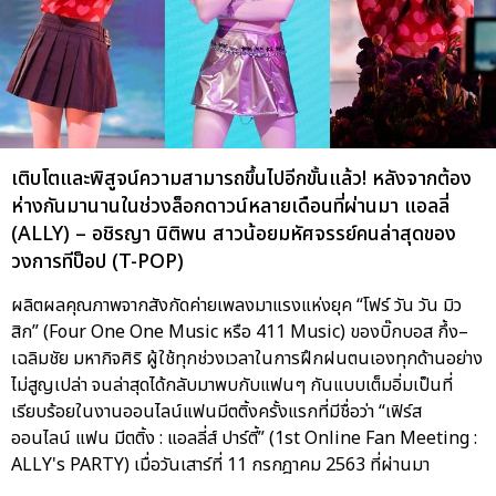
เติบโตและพิสูจน์ความสามารถขึ้นไปอีกขั้นแล้ว! หลังจากต้อง
ห่างกันมานานในช่วงล็อกดาวน์หลายเดือนที่ผ่านมา แอลลี่
(ALLY) – อชิรญา นิติพน สาวน้อยมหัศจรรย์คนล่าสุดของ
วงการทีป็อป (T-POP)
ผลิตผลคุณภาพจากสังกัดค่ายเพลงมาแรงแห่งยุค “โฟร์ วัน วัน มิว
สิก” (Four One One Music หรือ 411 Music) ของบิ๊กบอส กึ้ง–
เฉลิมชัย มหากิจศิริ ผู้ใช้ทุกช่วงเวลาในการฝึกฝนตนเองทุกด้านอย่าง
ไม่สูญเปล่า จนล่าสุดได้กลับมาพบกับแฟนๆ กันแบบเต็มอิ่มเป็นที่
เรียบร้อยในงานออนไลน์แฟนมีตติ้งครั้งแรกที่มีชื่อว่า “เฟิร์ส
ออนไลน์ แฟน มีตติ้ง : แอลลี่ส์ ปาร์ตี้” (1st Online Fan Meeting :
ALLY's PARTY) เมื่อวันเสาร์ที่ 11 กรกฎาคม 2563 ที่ผ่านมา