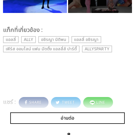
เเท็กที่เกี่ยวข้อง :
แอลลี่
ALLY
อชิรญา นิติพน
แอลลี่ อชิรญา
เฟิร์ส ออนไลน์ แฟน มีตติ้ง แอลลี่ส์ ปาร์ตี้
ALLYSPARTY
แชร์ :
SHARE
TWEET
LINE
อ่านต่อ