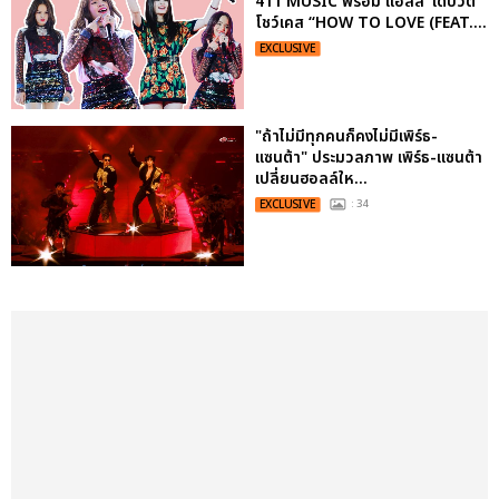
411 MUSIC พร้อม แอลลี่’ เดบิวต์
โชว์เคส “HOW TO LOVE (FEAT....
EXCLUSIVE
"ถ้าไม่มีทุกคนก็คงไม่มีเพิร์ธ-
แซนต้า" ประมวลภาพ เพิร์ธ-แซนต้า
เปลี่ยนฮอลล์ให...
EXCLUSIVE
: 34