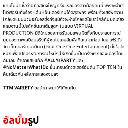
แทบไม่น่าเชื่อว่านี่คือสเตจใหญ่ครั้งแรกของสาวน้อยคนนี้ เพราะเจ้าตัว
โชว์ฟอร์มทั้งร้อง-เต้น-เอ็นเตอร์เทนได้ดีสุดพลัง พร้อมทั้งเสิร์ฟความ
ใกล้ชิดแบบนิวนอร์มอลซึ่งถึงแม้ตัวจะห่างไกลแต่ใจเราใกล้กันนิดเดียว
แถมงานนี้โปรดักชั่นมาเต็มสุดๆ ในแบบ VIRTUAL
PRODUCTION มิติใหม่ของการรับชมแฟนมีตติ้งกับประสบการณ์
มุมมองภาพเสมือนจริงที่ผู้ชมไม่เคยสัมผัสที่ไหนมาก่อน โดย โฟร์ วัน
วัน เอ็นเตอร์เทนเม้นท์ (Four One One Entertainment) ตั้งใจจัด
หนักเพื่อเปิดประสบการณ์ใหม่ๆ ให้เกิดขึ้นเป็นครั้งแรกของเมืองไทย
กันเลย ทำเอาแฮชแท็ก
#ALLYsPARTY
และ
#NoMatterWhatIDo
ขึ้นเทรนด์ทวิตเตอร์อันดับ TOP TEN ใน
คืนเดียวกันหลังการแสดงจบลง
TTM VARIETY
ขอนำภาพมาให้ได้ชมกัน
อัลบั้ม
รูป