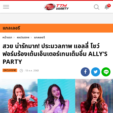
N
แกลเลอรี
หน้าแรก
exclusive
แกลเลอรี
สวย น่ารักมาก! ประมวลภาพ แอลลี่ โชว์
ฟอร์มร้องเต้นเอ็นเตอร์เทนเต็มอิ่ม ALLY'S
PARTY
EXCLUSIVE
: 13 ก.ค. 2563