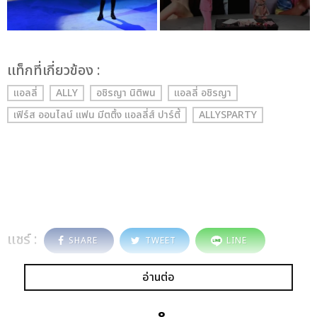
เเท็กที่เกี่ยวข้อง :
แอลลี่
ALLY
อชิรญา นิติพน
แอลลี่ อชิรญา
เฟิร์ส ออนไลน์ แฟน มีตติ้ง แอลลี่ส์ ปาร์ตี้
ALLYSPARTY
แชร์ :
SHARE
TWEET
LINE
อ่านต่อ