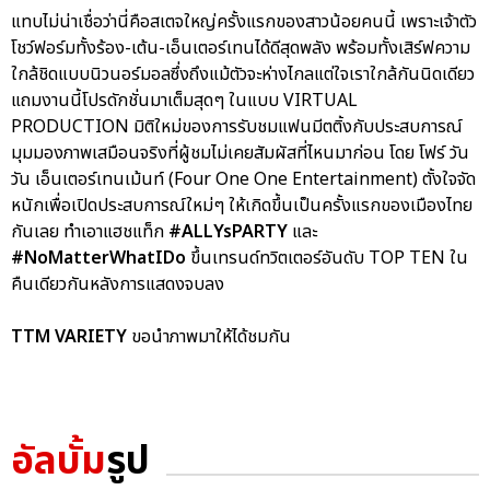
แทบไม่น่าเชื่อว่านี่คือสเตจใหญ่ครั้งแรกของสาวน้อยคนนี้ เพราะเจ้าตัว
โชว์ฟอร์มทั้งร้อง-เต้น-เอ็นเตอร์เทนได้ดีสุดพลัง พร้อมทั้งเสิร์ฟความ
ใกล้ชิดแบบนิวนอร์มอลซึ่งถึงแม้ตัวจะห่างไกลแต่ใจเราใกล้กันนิดเดียว
แถมงานนี้โปรดักชั่นมาเต็มสุดๆ ในแบบ VIRTUAL
PRODUCTION มิติใหม่ของการรับชมแฟนมีตติ้งกับประสบการณ์
มุมมองภาพเสมือนจริงที่ผู้ชมไม่เคยสัมผัสที่ไหนมาก่อน โดย โฟร์ วัน
วัน เอ็นเตอร์เทนเม้นท์ (Four One One Entertainment) ตั้งใจจัด
หนักเพื่อเปิดประสบการณ์ใหม่ๆ ให้เกิดขึ้นเป็นครั้งแรกของเมืองไทย
กันเลย ทำเอาแฮชแท็ก
#ALLYsPARTY
และ
#NoMatterWhatIDo
ขึ้นเทรนด์ทวิตเตอร์อันดับ TOP TEN ใน
คืนเดียวกันหลังการแสดงจบลง
TTM VARIETY
ขอนำภาพมาให้ได้ชมกัน
อัลบั้ม
รูป