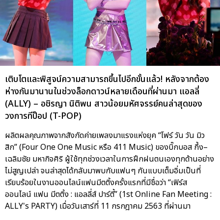
เติบโตและพิสูจน์ความสามารถขึ้นไปอีกขั้นแล้ว! หลังจากต้อง
ห่างกันมานานในช่วงล็อกดาวน์หลายเดือนที่ผ่านมา แอลลี่
(ALLY) – อชิรญา นิติพน สาวน้อยมหัศจรรย์คนล่าสุดของ
วงการทีป็อป (T-POP)
ผลิตผลคุณภาพจากสังกัดค่ายเพลงมาแรงแห่งยุค “โฟร์ วัน วัน มิว
สิก” (Four One One Music หรือ 411 Music) ของบิ๊กบอส กึ้ง–
เฉลิมชัย มหากิจศิริ ผู้ใช้ทุกช่วงเวลาในการฝึกฝนตนเองทุกด้านอย่าง
ไม่สูญเปล่า จนล่าสุดได้กลับมาพบกับแฟนๆ กันแบบเต็มอิ่มเป็นที่
เรียบร้อยในงานออนไลน์แฟนมีตติ้งครั้งแรกที่มีชื่อว่า “เฟิร์ส
ออนไลน์ แฟน มีตติ้ง : แอลลี่ส์ ปาร์ตี้” (1st Online Fan Meeting :
ALLY's PARTY) เมื่อวันเสาร์ที่ 11 กรกฎาคม 2563 ที่ผ่านมา