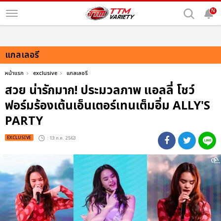
N
แกลเลอรี
หน้าแรก
exclusive
แกลเลอรี
สวย น่ารักมาก! ประมวลภาพ แอลลี่ โชว์
ฟอร์มร้องเต้นเอ็นเตอร์เทนเต็มอิ่ม ALLY'S
PARTY
EXCLUSIVE
: 13 ก.ค. 2563