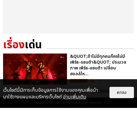
เรื่อง
เด่น
&QUOT;ถ้าไม่มีทุกคนก็คงไม่มี
เพิร์ธ-แซนต้า&QUOT; ประมวล
ภาพ เพิร์ธ-แซนต้า เปลี่ยน
ฮอลล์ให...
EXCLUSIVE
: 34
เว็บไซต์นี้มีการเก็บข้อมูลการใช้งานของคุณเพื่อนำ
เกี่ยวกับเรา
ติดต่อลงโฆษณา
ติดต่อเรา
ตกลง
มาใช้วางแผนและบริหารเว็บไซต์
อ่านเพิ่มเติม
ไม่ว่าจะวันนี้หรือวันไหน ก็จะยังภูมิใจ
© 2026
THAITICKETMAJOR
All Rights Reserved.
ในตัว &QUOT;แจบอม&QUOT;
เหมือนเดิม! ประมวลภาพ JA...
EXCLUSIVE
: 28