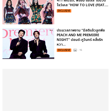
411 MUSIC พร้อม แอลลี่’ เดบิวต์
โชว์เคส “HOW TO LOVE (FEAT....
EXCLUSIVE
ประมวลภาพงาน “มีสติแล้วลูกพีช
PEACH AND ME PREMIERE
NIGHT” ปอนด์-ภูวินทร์ คลั่งรัก
หวา...
EXCLUSIVE
: 16