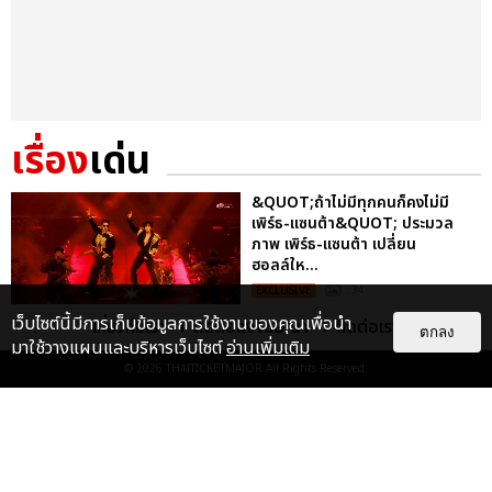
เรื่อง
เด่น
&QUOT;ถ้าไม่มีทุกคนก็คงไม่มี
เพิร์ธ-แซนต้า&QUOT; ประมวล
ภาพ เพิร์ธ-แซนต้า เปลี่ยน
ฮอลล์ให...
EXCLUSIVE
: 34
เว็บไซต์นี้มีการเก็บข้อมูลการใช้งานของคุณเพื่อนำ
เกี่ยวกับเรา
ติดต่อลงโฆษณา
ติดต่อเรา
ตกลง
มาใช้วางแผนและบริหารเว็บไซต์
อ่านเพิ่มเติม
ไม่ว่าจะวันนี้หรือวันไหน ก็จะยังภูมิใจ
© 2026
THAITICKETMAJOR
All Rights Reserved.
ในตัว &QUOT;แจบอม&QUOT;
เหมือนเดิม! ประมวลภาพ JA...
EXCLUSIVE
: 28