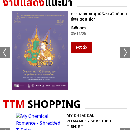
งานแสดง
แนะนำ
การแสดงโขนมูลนิธิส่งเสริมศิลปา
ชีพฯ ตอน สีดา
วันที่แสดง :
05/11/26
จองตั๋ว
TTM
SHOPPING
WALL
MY CHEMICAL
ROMANCE - SHREDDED
T-SHIRT