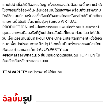
แทบไม่น่าเชื่อว่านี่คือสเตจใหญ่ครั้งแรกของสาวน้อยคนนี้ เพราะเจ้าตัว
โชว์ฟอร์มทั้งร้อง-เต้น-เอ็นเตอร์เทนได้ดีสุดพลัง พร้อมทั้งเสิร์ฟความ
ใกล้ชิดแบบนิวนอร์มอลซึ่งถึงแม้ตัวจะห่างไกลแต่ใจเราใกล้กันนิดเดียว
แถมงานนี้โปรดักชั่นมาเต็มสุดๆ ในแบบ VIRTUAL
PRODUCTION มิติใหม่ของการรับชมแฟนมีตติ้งกับประสบการณ์
มุมมองภาพเสมือนจริงที่ผู้ชมไม่เคยสัมผัสที่ไหนมาก่อน โดย โฟร์ วัน
วัน เอ็นเตอร์เทนเม้นท์ (Four One One Entertainment) ตั้งใจจัด
หนักเพื่อเปิดประสบการณ์ใหม่ๆ ให้เกิดขึ้นเป็นครั้งแรกของเมืองไทย
กันเลย ทำเอาแฮชแท็ก
#ALLYsPARTY
และ
#NoMatterWhatIDo
ขึ้นเทรนด์ทวิตเตอร์อันดับ TOP TEN ใน
คืนเดียวกันหลังการแสดงจบลง
TTM VARIETY
ขอนำภาพมาให้ได้ชมกัน
อัลบั้ม
รูป