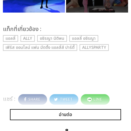
เเท็กที่เกี่ยวข้อง :
แอลลี่
ALLY
อชิรญา นิติพน
แอลลี่ อชิรญา
เฟิร์ส ออนไลน์ แฟน มีตติ้ง แอลลี่ส์ ปาร์ตี้
ALLYSPARTY
แชร์ :
SHARE
TWEET
LINE
อ่านต่อ