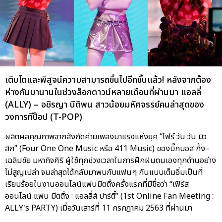
เติบโตและพิสูจน์ความสามารถขึ้นไปอีกขั้นแล้ว! หลังจากต้อง
ห่างกันมานานในช่วงล็อกดาวน์หลายเดือนที่ผ่านมา แอลลี่
(ALLY) – อชิรญา นิติพน สาวน้อยมหัศจรรย์คนล่าสุดของ
วงการทีป็อป (T-POP)
ผลิตผลคุณภาพจากสังกัดค่ายเพลงมาแรงแห่งยุค “โฟร์ วัน วัน มิว
สิก” (Four One One Music หรือ 411 Music) ของบิ๊กบอส กึ้ง–
เฉลิมชัย มหากิจศิริ ผู้ใช้ทุกช่วงเวลาในการฝึกฝนตนเองทุกด้านอย่าง
ไม่สูญเปล่า จนล่าสุดได้กลับมาพบกับแฟนๆ กันแบบเต็มอิ่มเป็นที่
เรียบร้อยในงานออนไลน์แฟนมีตติ้งครั้งแรกที่มีชื่อว่า “เฟิร์ส
ออนไลน์ แฟน มีตติ้ง : แอลลี่ส์ ปาร์ตี้” (1st Online Fan Meeting :
ALLY's PARTY) เมื่อวันเสาร์ที่ 11 กรกฎาคม 2563 ที่ผ่านมา