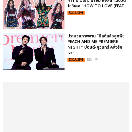
411 MUSIC พร้อม แอลลี่’ เดบิวต์
โชว์เคส “HOW TO LOVE (FEAT....
EXCLUSIVE
ประมวลภาพงาน “มีสติแล้วลูกพีช
PEACH AND ME PREMIERE
NIGHT” ปอนด์-ภูวินทร์ คลั่งรัก
หวา...
EXCLUSIVE
: 16