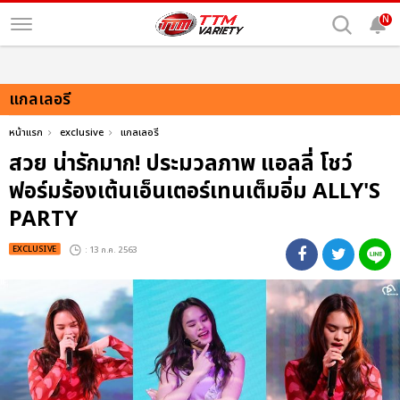
N
แกลเลอรี
หน้าแรก
exclusive
แกลเลอรี
สวย น่ารักมาก! ประมวลภาพ แอลลี่ โชว์
ฟอร์มร้องเต้นเอ็นเตอร์เทนเต็มอิ่ม ALLY'S
PARTY
EXCLUSIVE
: 13 ก.ค. 2563