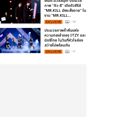
เคมีดี มวลสนุก! ประมวล
ภาพ “ดิว-ธี” เปิดตัวซีรีส์
“MR.KILL มังงะสั่งตาย” ใน
งาน “MR.KILL...
EXCLUSIVE
: 14
ประมวลภาพค่ำคืนแห่ง
ความทรงจำของ ITZY และ
มิดจีไทย ในวันที่หัวใจส่อง
สว่างไปพร้อมกัน
EXCLUSIVE
: 11