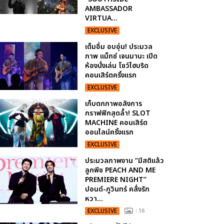
AMBASSADOR
VIRTUA...
EXCLUSIVE
เต็มอิ่ม อบอุ่น! ประมวล
ภาพ แม็กซ์ เจนมานะ เปิด
ห้องนั่งเล่น โชว์ไฮบริด
คอนเสิร์ตครั้งแรก
EXCLUSIVE
เก็บตกภาพอลังการ
กราฟฟิกสุดล้ำ! SLOT
MACHINE คอนเสิร์ต
ออนไลน์ครั้งแรก
EXCLUSIVE
ประมวลภาพงาน “มีสติแล้ว
ลูกพีช PEACH AND ME
PREMIERE NIGHT”
ปอนด์-ภูวินทร์ คลั่งรัก
หวา...
EXCLUSIVE
: 16