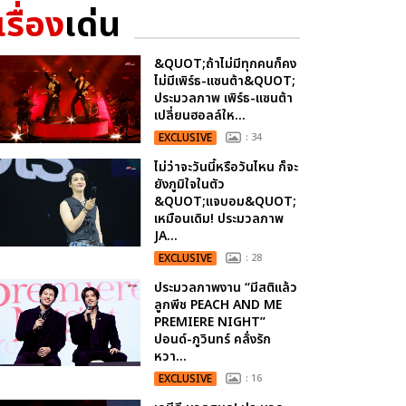
เรื่อง
เด่น
&QUOT;ถ้าไม่มีทุกคนก็คง
ไม่มีเพิร์ธ-แซนต้า&QUOT;
ประมวลภาพ เพิร์ธ-แซนต้า
เปลี่ยนฮอลล์ให...
EXCLUSIVE
: 34
ไม่ว่าจะวันนี้หรือวันไหน ก็จะ
ยังภูมิใจในตัว
&QUOT;แจบอม&QUOT;
เหมือนเดิม! ประมวลภาพ
JA...
EXCLUSIVE
: 28
ประมวลภาพงาน “มีสติแล้ว
ลูกพีช PEACH AND ME
PREMIERE NIGHT”
ปอนด์-ภูวินทร์ คลั่งรัก
หวา...
EXCLUSIVE
: 16