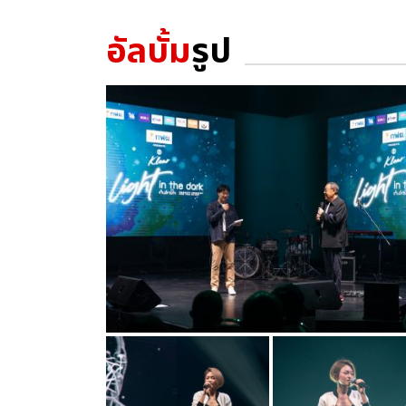
อัลบั้ม
รูป