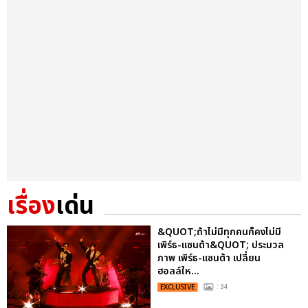
เรื่อง
เด่น
&QUOT;ถ้าไม่มีทุกคนก็คงไม่มี
เพิร์ธ-แซนต้า&QUOT; ประมวล
ภาพ เพิร์ธ-แซนต้า เปลี่ยน
ฮอลล์ให...
EXCLUSIVE
: 34