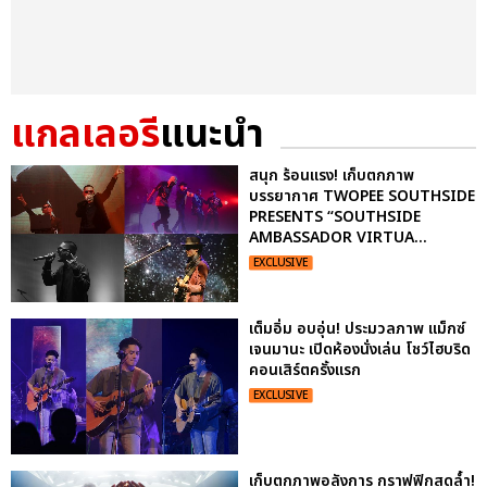
แกลเลอรี
แนะนำ
สนุก ร้อนแรง! เก็บตกภาพ
บรรยากาศ TWOPEE SOUTHSIDE
PRESENTS “SOUTHSIDE
AMBASSADOR VIRTUA...
EXCLUSIVE
เต็มอิ่ม อบอุ่น! ประมวลภาพ แม็กซ์
เจนมานะ เปิดห้องนั่งเล่น โชว์ไฮบริด
คอนเสิร์ตครั้งแรก
EXCLUSIVE
เก็บตกภาพอลังการ กราฟฟิกสุดล้ำ!