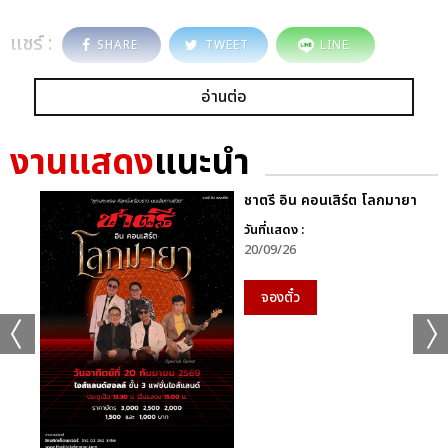
แชร์ :
SHARE
TWEET
LINE
อ่านต่อ
งานแสดง
แนะนำ
ชาตรี อิน คอนเสิร์ต โลกมายา
วันที่แสดง :
20/09/26
จองตั๋ว