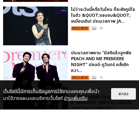
ไม่ว่าจะวันนี้หรือวันไหน ก็จะยังภูมิใจ
ในตัว &QUOT;แจบอม&QUOT;
เหมือนเดิม! ประมวลภาพ JA...
EXCLUSIVE
: 28
ประมวลภาพงาน “มีสติแล้วลูกพีช
PEACH AND ME PREMIERE
NIGHT” ปอนด์-ภูวินทร์ คลั่งรัก
หวา...
EXCLUSIVE
: 16
เว็บไซต์นี้มีการเก็บข้อมูลการใช้งานของคุณเพื่อนำ
ตกลง
เคมีดี มวลสนุก! ประมวลภาพ “ดิว-
มาใช้วางแผนและบริหารเว็บไซต์
อ่านเพิ่มเติม
ธี” เปิดตัวซีรีส์ “MR.KILL มังงะสั่ง
ตาย” ในงาน “MR.KILL...
EXCLUSIVE
: 14