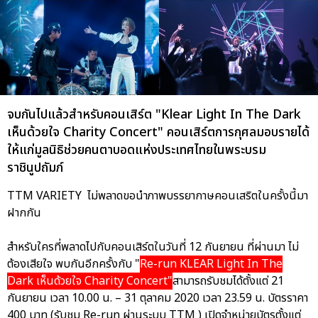
จบกันไปแล้วสำหรับคอนเสิร์ต "Klear Light In The Dark
เห็นด้วยใจ Charity Concert" คอนเสิร์ตการกุศลมอบรายได้
ให้แก่มูลนิธิช่วยคนตาบอดแห่งประเทศไทยในพระบรม
ราชินูปถัมภ์
TTM VARIETY ไม่พลาดขอนำภาพบรรยากาษคอนเสริตในครั้งนี้มา
ฝากกัน
สำหรับใครที่พลาดไปกับคอนเสิร์ตในวันที่ 12 กันยายน ที่ผ่านมา ไม่
ต้องเสียใจ พบกันอีกครั้งกับ "
Re-run KLEAR Light In The
Dark เห็นด้วยใจ Charity Concert"
สามารถรับชมได้ตั้งแต่ 21
กันยายน เวลา 10.00 น. – 31 ตุลาคม 2020 เวลา 23.59 น. บัตรราคา
400 บาท (รับชม Re-run ผ่านระบบ TTM ) เปิดจำหน่ายบัตรตั้งแต่