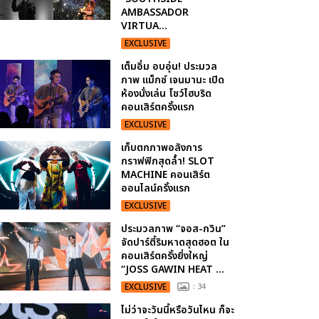
AMBASSADOR
VIRTUA...
EXCLUSIVE
เต็มอิ่ม อบอุ่น! ประมวล
ภาพ แม็กซ์ เจนมานะ เปิด
ห้องนั่งเล่น โชว์ไฮบริด
คอนเสิร์ตครั้งแรก
EXCLUSIVE
เก็บตกภาพอลังการ
กราฟฟิกสุดล้ำ! SLOT
MACHINE คอนเสิร์ต
ออนไลน์ครั้งแรก
EXCLUSIVE
ประมวลภาพ “จอส-กวิน”
จัดปาร์ตี้ริมหาดสุดฮอต ใน
คอนเสิร์ตครั้งยิ่งใหญ่
“JOSS GAWIN HEAT ...
EXCLUSIVE
: 34
ไม่ว่าจะวันนี้หรือวันไหน ก็จะ