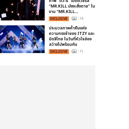
ภาพ “ดิว-ธี” เปิดตัวซีรีส์
“MR.KILL มังงะสั่งตาย” ใน
งาน “MR.KILL...
EXCLUSIVE
: 14
ประมวลภาพค่ำคืนแห่ง
ความทรงจำของ ITZY และ
มิดจีไทย ในวันที่หัวใจส่อง
สว่างไปพร้อมกัน
EXCLUSIVE
: 11