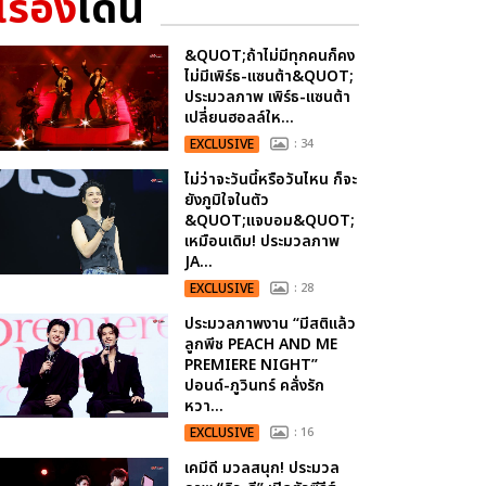
เรื่อง
เด่น
&QUOT;ถ้าไม่มีทุกคนก็คง
ไม่มีเพิร์ธ-แซนต้า&QUOT;
ประมวลภาพ เพิร์ธ-แซนต้า
เปลี่ยนฮอลล์ให...
EXCLUSIVE
: 34
ไม่ว่าจะวันนี้หรือวันไหน ก็จะ
ยังภูมิใจในตัว
&QUOT;แจบอม&QUOT;
เหมือนเดิม! ประมวลภาพ
JA...
EXCLUSIVE
: 28
ประมวลภาพงาน “มีสติแล้ว
ลูกพีช PEACH AND ME
PREMIERE NIGHT”
ปอนด์-ภูวินทร์ คลั่งรัก
หวา...
EXCLUSIVE
: 16
เคมีดี มวลสนุก! ประมวล