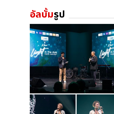
อัลบั้ม
รูป