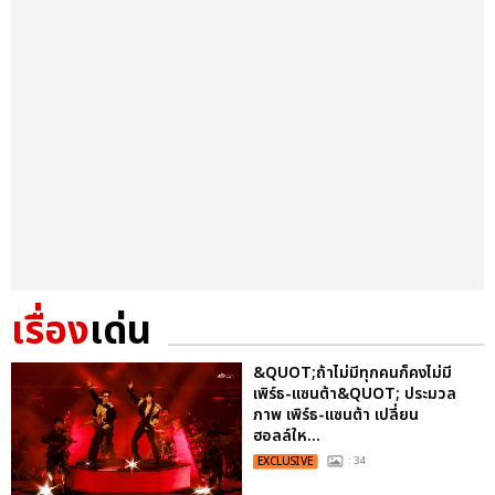
เรื่อง
เด่น
&QUOT;ถ้าไม่มีทุกคนก็คงไม่มี
เพิร์ธ-แซนต้า&QUOT; ประมวล
ภาพ เพิร์ธ-แซนต้า เปลี่ยน
ฮอลล์ให...
EXCLUSIVE
: 34