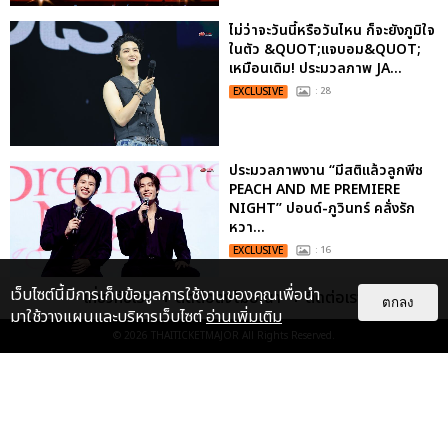
ไม่ว่าจะวันนี้หรือวันไหน ก็จะยังภูมิใจ
ในตัว &QUOT;แจบอม&QUOT;
เหมือนเดิม! ประมวลภาพ JA...
EXCLUSIVE
: 28
ประมวลภาพงาน “มีสติแล้วลูกพีช
PEACH AND ME PREMIERE
NIGHT” ปอนด์-ภูวินทร์ คลั่งรัก
หวา...
EXCLUSIVE
: 16
เว็บไซต์นี้มีการเก็บข้อมูลการใช้งานของคุณเพื่อนำ
เกี่ยวกับเรา
ติดต่อลงโฆษณา
ติดต่อเรา
ตกลง
เคมีดี มวลสนุก! ประมวลภาพ “ดิว-
มาใช้วางแผนและบริหารเว็บไซต์
อ่านเพิ่มเติม
ธี” เปิดตัวซีรีส์ “MR.KILL มังงะสั่ง
© 2026
THAITICKETMAJOR
All Rights Reserved.
ตาย” ในงาน “MR.KILL...
EXCLUSIVE
: 14