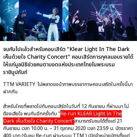
จบกันไปแล้วสำหรับคอนเสิร์ต "Klear Light In The Dark
เห็นด้วยใจ Charity Concert" คอนเสิร์ตการกุศลมอบรายได้
ให้แก่มูลนิธิช่วยคนตาบอดแห่งประเทศไทยในพระบรม
ราชินูปถัมภ์
TTM VARIETY ไม่พลาดขอนำภาพบรรยากาษคอนเสริตในครั้งนี้มา
ฝากกัน
สำหรับใครที่พลาดไปกับคอนเสิร์ตในวันที่ 12 กันยายน ที่ผ่านมา ไม่
ต้องเสียใจ พบกันอีกครั้งกับ "
Re-run KLEAR Light In The
Dark เห็นด้วยใจ Charity Concert"
สามารถรับชมได้ตั้งแต่ 21
กันยายน เวลา 10.00 น. – 31 ตุลาคม 2020 เวลา 23.59 น. บัตรราคา
400 บาท (รับชม Re-run ผ่านระบบ TTM ) เปิดจำหน่ายบัตรตั้งแต่