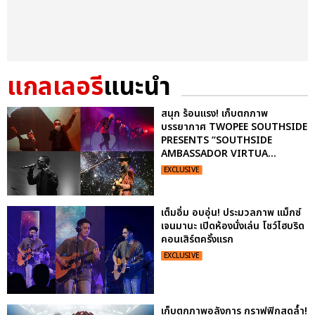
แกลเลอรี
แนะนำ
สนุก ร้อนแรง! เก็บตกภาพ
บรรยากาศ TWOPEE SOUTHSIDE
PRESENTS “SOUTHSIDE
AMBASSADOR VIRTUA...
EXCLUSIVE
เต็มอิ่ม อบอุ่น! ประมวลภาพ แม็กซ์
เจนมานะ เปิดห้องนั่งเล่น โชว์ไฮบริด
คอนเสิร์ตครั้งแรก
EXCLUSIVE
เก็บตกภาพอลังการ กราฟฟิกสุดล้ำ!