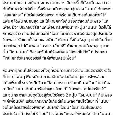
ประเทศไทยอย่างเป็นทางการ ท่ามกลางเสียงกรี๊ดที่ดังสนั่นฮอลล์ ต่อ
กันด้วยพาร์ทโชว์เดี่ยว ซึ่งเริ่มจากเมืองสุดอบอุ่นของ “นนน” กับเพลง
“คุยแก้เหงา” ที่โชว์เสียงร้องเพราะๆ พร้อมสเต็ปการเต้นสุดคิ้วท์ ให้
แฟนๆ ได้ฟินกันขั้นสุด และให้หายคิดถึงกันยิ่งกว่าเดิมกับเพลง “แค่
เพื่อนมั้ง” ประกอบซีรีส์ “แค่เพื่อนครับเพื่อน” ที่หนุ่ม “นนน” โชว์โซโล่
กีตาร์สุดว้าว ก่อนส่งไมค์ต่อให้ “โอม” โชว์เดี่ยวพาทัวร์เมืองสุดประทับใจ
ในเพลง “รักเธอทั้งหมดของหัวใจ” เรียกว่าซึ้งกินใจสุดๆ และได้เปลี่ยน
โหมดไฟลุก ไปกับเพลง “กระแซะเข้ามาซิ” ทำเอาทุกคนฮือฮาสุดๆ จาก
นั้น “โอม-นนน” ก็ควงคู่จับไมค์ร้องเพลง “คิดแต่ไม่ถึง” ที่ประกอบ
Trailer ตัวแรกของซีรีส์ “แค่เพื่อนครับเพื่อน”
ก่อนพาทุกคนไปห้องของทั้งคู่ที่รวมความทรงจำอันแสนตราตรึงหัวใจ
ที่ทำเอาแฟนๆ ฟินหนักมาก และอินกันต่อกับโชว์สุดเซอร์ไพรส์จาก
แก๊งเพื่อนซี้ ระหว่างทีมวิศวะ “โอม-เดรก-มาร์คภาคิน-พร้อม” และทีมส
ถาปัตย์ “นนน-จิมมี่-มาร์คปาหุณ-ล็อตเต้” ในเพลง “ซุปเปอร์ไซย่า”
และจิ้นกระจายแบบฉุดไม่อยู่ด้วยโชว์ของ 2 หนุ่ม “โอม-นนน” กับเพลง
“แค่เพื่อนมั้ง” แล้วมากระชากใจกันต่อในเพลง “แน่ใจไหม” ที่ “นนน”
จับไมค์โชว์เสียงร้องเพราะๆ ปนเศร้า โดยมี “โอม” ร่วมโชว์ซีนสุด
ประทับใจ แล้วส่งต่อให้ “โอม” โชว์เพลง “เผลอรักหมดใจ” ด้าน “นนน-