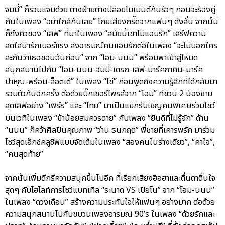
จิมมี่” ก็ร่วมแจมด้วย ต่างฝ่ายต่างปล่อยโมเมนต์กันรัวๆ ก่อนจะร้องคู่
กันในเพลง “อย่าใกล้กันเลย” โกยเสียงกรี๊ดจากแฟนๆ ดังลั่น จากนั้น
ก็ถึงคิวของ “เลิฟ” ที่มาในเพลง “สมัยนี้เขาไม่แอบรัก” เสิร์ฟความ
สดใสน่ารักเบอร์แรง ส่งอารมณ์คนแอบรักต่อในเพลง “จะไม่บอกใคร
ละกันว่าเธอชอบฉันก่อน” จาก “โอม-นนน” พร้อมพาเข้าสู่โหมด
สนุกสนานไปกับ “โอม-นนน-จิมมี่-เดรก-เลิฟ-มาร์คภาคิน-มาร์ค
ปาหุณ-พร้อม-ล็อตเต้” ในเพลง “ไข่” ก่อนพูดถึงความรู้สึกที่ได้กลับมา
รวมตัวกันอีกครั้ง ต่อด้วยบิ๊กเซอร์ไพรส์จาก “โอม” ที่ชวน 2 น้องชาย
สุดเลิฟอย่าง “เพิร์ธ” และ “ไทย” มาเป็นแขกรับเชิญคนพิเศษร่วมโชว์
บนเวทีในเพลง “ข้าน้อยสมควรตาย” กับเพลง “ยินดีที่ไม่รู้จัก” ด้าน
“นนน” ก็คว้าศิลปินคุณภาพ “ว่าน ธนกฤต” พี่ชายที่เคารพรัก มาร่วม
โชว์สุดเอ็กซ์คลูซีฟแบบจัดเต็มในเพลง “สองคนในร่างเดียว”, “คาใจ”,
“คนสุดท้าย”
จากนั้นเพิ่มดีกรีความสนุกขึ้นไปอีก ที่เรียกเสียงฮือฮาและตื่นตาตื่นใจ
สุดๆ กับไฮไลท์การโชว์แบทเทิล “ระนาด VS เปียโน” จาก “โอม-นนน”
ในเพลง “ดวงเดือน” สร้างความประทับใจให้แฟนๆ อย่างมาก ต่อด้วย
ความสนุกสนานไปกับขบวนเพลงอารมณ์ 90’s ในเพลง “ด้วยรักและ