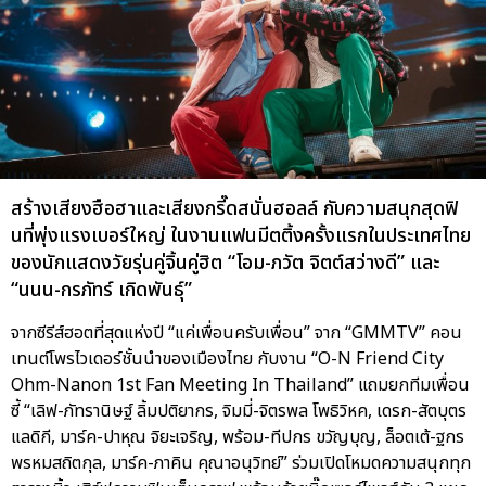
สร้างเสียงฮือฮาและเสียงกรี๊ดสนั่นฮอลล์ กับความสนุกสุดฟิ
นที่พุ่งแรงเบอร์ใหญ่ ในงานแฟนมีตติ้งครั้งแรกในประเทศไทย
ของนักแสดงวัยรุ่นคู่จิ้นคู่ฮิต “โอม-ภวัต จิตต์สว่างดี” และ
“นนน-กรภัทร์ เกิดพันธุ์”
จากซีรีส์ฮอตที่สุดแห่งปี “แค่เพื่อนครับเพื่อน” จาก “GMMTV” คอน
เทนต์โพรไวเดอร์ชั้นนำของเมืองไทย กับงาน “O-N Friend City
Ohm-Nanon 1st Fan Meeting In Thailand” แถมยกทีมเพื่อน
ซี้ “เลิฟ-ภัทรานิษฐ์ ลิ้มปติยากร, จิมมี่-จิตรพล โพธิวิหค, เดรก-สัตบุตร
แลดิกี, มาร์ค-ปาหุณ จิยะเจริญ, พร้อม-ทีปกร ขวัญบุญ, ล็อตเต้-ฐกร
พรหมสถิตกุล, มาร์ค-ภาคิน คุณาอนุวิทย์” ร่วมเปิดโหมดความสนุกทุก