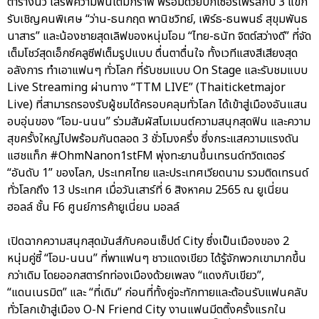
ตารางนิ้ว เสิร์ฟความฟินเต็มกราฟ พร้อมด้วยบิ๊กเซอร์ไพรส์กับ 3 แขก
รับเชิญคนพิเศษ “ว่าน-ธนกฤต พานิชวิทย์, เพิร์ธ-ธนพนธ์ สุขุมพันธ
นาสาร” และน้องชายสุดเลิฟของหนุ่มโอม “ไทย-ธนัท จิตต์สว่างดี” ที่จัด
เต็มโชว์สุดเอ็กซ์คลูซีฟเต็มรูปแบบ ตื่นตาตื่นใจ ทั้งเวทีแสงสีเสียงสุด
อลังการ ทำเอาแฟนๆ ทั่วโลก ที่รับชมแบบ On Stage และรับชมแบบ
Live Streaming ผ่านทาง “TTM LIVE” (Thaiticketmajor
Live) ที่สามารถรองรับผู้ชมได้ครอบคลุมทั่วโลก ได้เข้าสู่เมืองอันแสน
อบอุ่นของ “โอม-นนน” ร่วมสัมผัสโมเมนต์ความสนุกสุดฟิน และความ
สุขครั้งใหญ่ไปพร้อมกันตลอด 3 ชั่วโมงครึ่ง ซึ่งกระแสความแรงดัน
แฮชแท็ก #OhmNanon1stFM พุ่งทะยานขึ้นเทรนด์ทวิตเตอร์
“อันดับ 1” ของโลก, ประเทศไทย และประเทศเวียดนาม รวมติดเทรนด์
ทั่วโลกถึง 13 ประเทศ เมื่อวันเสาร์ที่ 6 สิงหาคม 2565 ณ ยูเนี่ยน
ฮอลล์ ชั้น F6 ศูนย์การค้ายูเนี่ยน มอลล์
เปิดฉากความสนุกสุดมันส์กับคอนเซ็ปต์ City ซึ่งเป็นเมืองของ 2
หนุ่มคู่ซี้ “โอม-นนน” ที่พาแฟนๆ ชาวแดงเขียว ได้รู้จักพวกเขามากขึ้น
กว่าเดิม โดยออกสตาร์ทท่องเมืองด้วยเพลง “แดงกับเขียว”,
“แดนเนรมิต” และ “ที่เดิม” ก่อนที่ทั้งคู่จะทักทายและต้อนรับแฟนคลับ
ทั่วโลกเข้าสู่เมือง O-N Friend City งานแฟนมีตติ้งครั้งแรกใน