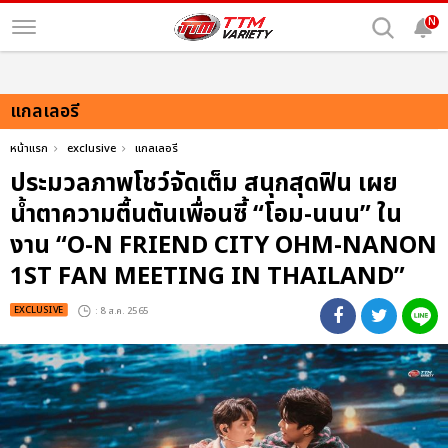
N
แกลเลอรี
หน้าแรก
exclusive
แกลเลอรี
ประมวลภาพโชว์จัดเต็ม สนุกสุดฟิน เผย
น้ำตาความตื้นตันเพื่อนซี้ “โอม-นนน” ใน
งาน “O-N FRIEND CITY OHM-NANON
1ST FAN MEETING IN THAILAND”
EXCLUSIVE
: 8 ส.ค. 2565