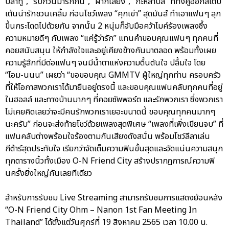
ปลาทู”, “รบกวนมารักกัน”, “ฝากเลี้ยง”, “กะหล่ำปลี” ที่ทั้งคู่ออกสเต็ป
เต้นน่ารักชวนเคลิ้ม ก่อนโชว์เพลง “คุกเข่า” สุดมันส์ ทำเอาแฟนๆ ลุก
ขึ้นกระโดดไปด้วยกัน จากนั้น 2 หนุ่มก็จับมือคว้าไมค์ร้องเพลงซึ้ง
ความหมายดีๆ กับเพลง “แค่รู้ว่ารัก” แทนคำขอบคุณแฟนๆ ทุกคนที่
คอยสนับสนุน ให้กำลังใจและอยู่เคียงข้างกันมาตลอด พร้อมทั้งเผย
ความรู้สึกที่มีต่อแฟนๆ จนมีน้ำตาแห่งความตื้นตันใจ ปลื้มใจ โดย
“โอม-นนน” เผยว่า “ขอขอบคุณ GMMTV ผู้ใหญ่ทุกท่าน ครอบครัว
ที่ให้โอกาสพวกเราได้มายืนอยู่ตรงนี้ และขอบคุณแฟนคลับทุกคนที่อยู่
ในฮอลล์ และทางบ้านมากๆ ที่คอยซัพพอร์ต และรักพวกเรา ซึ่งพวกเรา
ไม่เคยคิดเลยว่าจะมีคนรักพวกเราเยอะขนาดนี้ ขอบคุณทุกคนมากๆ
นะครับ” ก่อนจะส่งท้ายโชว์ด้วยเพลงสุดพิเศษ “เพลงที่เพิ่งเขียนจบ” ที่
แฟนคลับต่างพร้อมใจร้องตามกันเสียงดังสนั่น พร้อมโชว์ลีลาเล่น
กีต้าร์สุดประทับใจ เรียกว่าจัดเต็มความฟินขั้นสุดและอัดแน่นความสนุก
ทุกตารางนิ้วทั้งเมือง O-N Friend City สร้างปรากฎการณ์ความฟิ
นครั้งยิ่งใหญ่กันเลยทีเดียว
สำหรับการรับชม Live Streaming สามารถรับชมการแสดงย้อนหลัง
“O-N Friend City Ohm – Nanon 1st Fan Meeting In
Thailand” ได้ตั้งแต่วันศุกร์ที่ 19 สิงหาคม 2565 เวลา 10.00 น.