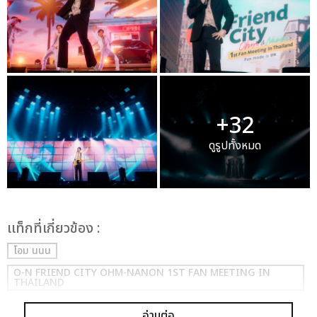
+32
ดูรูปทั้งหมด
เเท็กที่เกี่ยวข้อง :
โอม นนน
O-N FRIEND CITY OHM-NANON 1ST FAN MEETING IN
THAILAND
อ่านต่อ