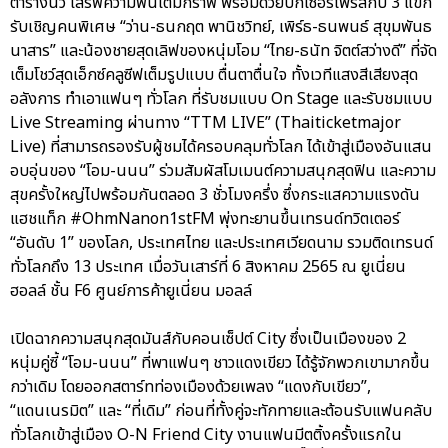
ตารางนิ้ว เสิร์ฟความฟินเต็มกราฟ พร้อมด้วยบิ๊กเซอร์ไพรส์กับ 3 แขก
รับเชิญคนพิเศษ “ว่าน-ธนกฤต พานิชวิทย์, เพิร์ธ-ธนพนธ์ สุขุมพันธ
นาสาร” และน้องชายสุดเลิฟของหนุ่มโอม “ไทย-ธนัท จิตต์สว่างดี” ที่จัด
เต็มโชว์สุดเอ็กซ์คลูซีฟเต็มรูปแบบ ตื่นตาตื่นใจ ทั้งเวทีแสงสีเสียงสุด
อลังการ ทำเอาแฟนๆ ทั่วโลก ที่รับชมแบบ On Stage และรับชมแบบ
Live Streaming ผ่านทาง “TTM LIVE” (Thaiticketmajor
Live) ที่สามารถรองรับผู้ชมได้ครอบคลุมทั่วโลก ได้เข้าสู่เมืองอันแสน
อบอุ่นของ “โอม-นนน” ร่วมสัมผัสโมเมนต์ความสนุกสุดฟิน และความ
สุขครั้งใหญ่ไปพร้อมกันตลอด 3 ชั่วโมงครึ่ง ซึ่งกระแสความแรงดัน
แฮชแท็ก #OhmNanon1stFM พุ่งทะยานขึ้นเทรนด์ทวิตเตอร์
“อันดับ 1” ของโลก, ประเทศไทย และประเทศเวียดนาม รวมติดเทรนด์
ทั่วโลกถึง 13 ประเทศ เมื่อวันเสาร์ที่ 6 สิงหาคม 2565 ณ ยูเนี่ยน
ฮอลล์ ชั้น F6 ศูนย์การค้ายูเนี่ยน มอลล์
เปิดฉากความสนุกสุดมันส์กับคอนเซ็ปต์ City ซึ่งเป็นเมืองของ 2
หนุ่มคู่ซี้ “โอม-นนน” ที่พาแฟนๆ ชาวแดงเขียว ได้รู้จักพวกเขามากขึ้น
กว่าเดิม โดยออกสตาร์ทท่องเมืองด้วยเพลง “แดงกับเขียว”,
“แดนเนรมิต” และ “ที่เดิม” ก่อนที่ทั้งคู่จะทักทายและต้อนรับแฟนคลับ
ทั่วโลกเข้าสู่เมือง O-N Friend City งานแฟนมีตติ้งครั้งแรกใน