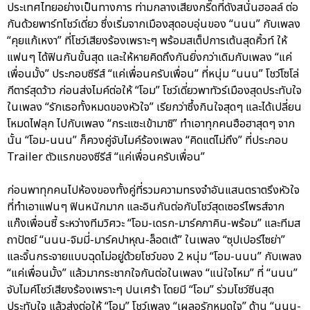
ประเทศไทยอย่างเป็นทางการ ท่ามกลางเสียงกรี๊ดที่ดังสนั่นฮอลล์ ต่อ
กันด้วยพาร์ทโชว์เดี่ยว ซึ่งเริ่มจากเมืองสุดอบอุ่นของ “นนน” กับเพลง
“คุยแก้เหงา” ที่โชว์เสียงร้องเพราะๆ พร้อมสเต็ปการเต้นสุดคิ้วท์ ให้
แฟนๆ ได้ฟินกันขั้นสุด และให้หายคิดถึงกันยิ่งกว่าเดิมกับเพลง “แค่
เพื่อนมั้ง” ประกอบซีรีส์ “แค่เพื่อนครับเพื่อน” ที่หนุ่ม “นนน” โชว์โซโล่
กีตาร์สุดว้าว ก่อนส่งไมค์ต่อให้ “โอม” โชว์เดี่ยวพาทัวร์เมืองสุดประทับใจ
ในเพลง “รักเธอทั้งหมดของหัวใจ” เรียกว่าซึ้งกินใจสุดๆ และได้เปลี่ยน
โหมดไฟลุก ไปกับเพลง “กระแซะเข้ามาซิ” ทำเอาทุกคนฮือฮาสุดๆ จาก
นั้น “โอม-นนน” ก็ควงคู่จับไมค์ร้องเพลง “คิดแต่ไม่ถึง” ที่ประกอบ
Trailer ตัวแรกของซีรีส์ “แค่เพื่อนครับเพื่อน”
ก่อนพาทุกคนไปห้องของทั้งคู่ที่รวมความทรงจำอันแสนตราตรึงหัวใจ
ที่ทำเอาแฟนๆ ฟินหนักมาก และอินกันต่อกับโชว์สุดเซอร์ไพรส์จาก
แก๊งเพื่อนซี้ ระหว่างทีมวิศวะ “โอม-เดรก-มาร์คภาคิน-พร้อม” และทีมส
ถาปัตย์ “นนน-จิมมี่-มาร์คปาหุณ-ล็อตเต้” ในเพลง “ซุปเปอร์ไซย่า”
และจิ้นกระจายแบบฉุดไม่อยู่ด้วยโชว์ของ 2 หนุ่ม “โอม-นนน” กับเพลง
“แค่เพื่อนมั้ง” แล้วมากระชากใจกันต่อในเพลง “แน่ใจไหม” ที่ “นนน”
จับไมค์โชว์เสียงร้องเพราะๆ ปนเศร้า โดยมี “โอม” ร่วมโชว์ซีนสุด
ประทับใจ แล้วส่งต่อให้ “โอม” โชว์เพลง “เผลอรักหมดใจ” ด้าน “นนน-