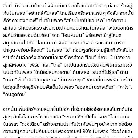
จิมมี่” ก็ร่วมแจมด้วย ต่างฝ่ายต่างปล่อยโมเมนต์กันรัวๆ ก่อนจะร้องคู่
กันในเพลง “อย่าใกล้กันเลย” โกยเสียงกรี๊ดจากแฟนๆ ดังลั่น จากนั้น
ก็ถึงคิวของ “เลิฟ” ที่มาในเพลง “สมัยนี้เขาไม่แอบรัก” เสิร์ฟความ
สดใสน่ารักเบอร์แรง ส่งอารมณ์คนแอบรักต่อในเพลง “จะไม่บอกใคร
ละกันว่าเธอชอบฉันก่อน” จาก “โอม-นนน” พร้อมพาเข้าสู่โหมด
สนุกสนานไปกับ “โอม-นนน-จิมมี่-เดรก-เลิฟ-มาร์คภาคิน-มาร์ค
ปาหุณ-พร้อม-ล็อตเต้” ในเพลง “ไข่” ก่อนพูดถึงความรู้สึกที่ได้กลับมา
รวมตัวกันอีกครั้ง ต่อด้วยบิ๊กเซอร์ไพรส์จาก “โอม” ที่ชวน 2 น้องชาย
สุดเลิฟอย่าง “เพิร์ธ” และ “ไทย” มาเป็นแขกรับเชิญคนพิเศษร่วมโชว์
บนเวทีในเพลง “ข้าน้อยสมควรตาย” กับเพลง “ยินดีที่ไม่รู้จัก” ด้าน
“นนน” ก็คว้าศิลปินคุณภาพ “ว่าน ธนกฤต” พี่ชายที่เคารพรัก มาร่วม
โชว์สุดเอ็กซ์คลูซีฟแบบจัดเต็มในเพลง “สองคนในร่างเดียว”, “คาใจ”,
“คนสุดท้าย”
จากนั้นเพิ่มดีกรีความสนุกขึ้นไปอีก ที่เรียกเสียงฮือฮาและตื่นตาตื่นใจ
สุดๆ กับไฮไลท์การโชว์แบทเทิล “ระนาด VS เปียโน” จาก “โอม-นนน”
ในเพลง “ดวงเดือน” สร้างความประทับใจให้แฟนๆ อย่างมาก ต่อด้วย
ความสนุกสนานไปกับขบวนเพลงอารมณ์ 90’s ในเพลง “ด้วยรักและ