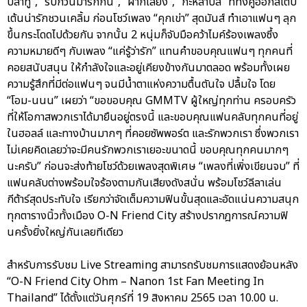
ปลาทู”, “รบกวนมารักกัน”, “ฝากเลี้ยง”, “กะหล่ำปลี” ที่ทั้งคู่ออกสเต็ป
เต้นน่ารักชวนเคลิ้ม ก่อนโชว์เพลง “คุกเข่า” สุดมันส์ ทำเอาแฟนๆ ลุก
ขึ้นกระโดดไปด้วยกัน จากนั้น 2 หนุ่มก็จับมือคว้าไมค์ร้องเพลงซึ้ง
ความหมายดีๆ กับเพลง “แค่รู้ว่ารัก” แทนคำขอบคุณแฟนๆ ทุกคนที่
คอยสนับสนุน ให้กำลังใจและอยู่เคียงข้างกันมาตลอด พร้อมทั้งเผย
ความรู้สึกที่มีต่อแฟนๆ จนมีน้ำตาแห่งความตื้นตันใจ ปลื้มใจ โดย
“โอม-นนน” เผยว่า “ขอขอบคุณ GMMTV ผู้ใหญ่ทุกท่าน ครอบครัว
ที่ให้โอกาสพวกเราได้มายืนอยู่ตรงนี้ และขอบคุณแฟนคลับทุกคนที่อยู่
ในฮอลล์ และทางบ้านมากๆ ที่คอยซัพพอร์ต และรักพวกเรา ซึ่งพวกเรา
ไม่เคยคิดเลยว่าจะมีคนรักพวกเราเยอะขนาดนี้ ขอบคุณทุกคนมากๆ
นะครับ” ก่อนจะส่งท้ายโชว์ด้วยเพลงสุดพิเศษ “เพลงที่เพิ่งเขียนจบ” ที่
แฟนคลับต่างพร้อมใจร้องตามกันเสียงดังสนั่น พร้อมโชว์ลีลาเล่น
กีต้าร์สุดประทับใจ เรียกว่าจัดเต็มความฟินขั้นสุดและอัดแน่นความสนุก
ทุกตารางนิ้วทั้งเมือง O-N Friend City สร้างปรากฎการณ์ความฟิ
นครั้งยิ่งใหญ่กันเลยทีเดียว
สำหรับการรับชม Live Streaming สามารถรับชมการแสดงย้อนหลัง
“O-N Friend City Ohm – Nanon 1st Fan Meeting In
Thailand” ได้ตั้งแต่วันศุกร์ที่ 19 สิงหาคม 2565 เวลา 10.00 น.