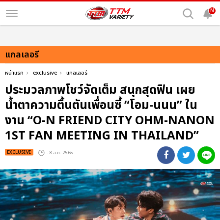
N
แกลเลอรี
หน้าแรก
exclusive
แกลเลอรี
ประมวลภาพโชว์จัดเต็ม สนุกสุดฟิน เผย
น้ำตาความตื้นตันเพื่อนซี้ “โอม-นนน” ใน
งาน “O-N FRIEND CITY OHM-NANON
1ST FAN MEETING IN THAILAND”
EXCLUSIVE
: 8 ส.ค. 2565