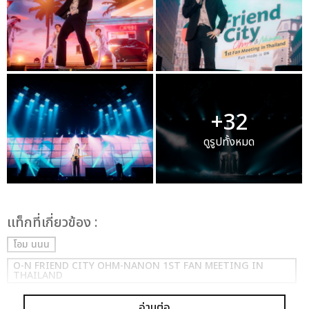
+32
ดูรูปทั้งหมด
เเท็กที่เกี่ยวข้อง :
โอม นนน
O-N FRIEND CITY OHM-NANON 1ST FAN MEETING IN
THAILAND
อ่านต่อ