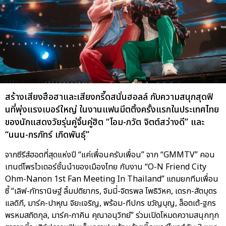
สร้างเสียงฮือฮาและเสียงกรี๊ดสนั่นฮอลล์ กับความสนุกสุดฟิ
นที่พุ่งแรงเบอร์ใหญ่ ในงานแฟนมีตติ้งครั้งแรกในประเทศไทย
ของนักแสดงวัยรุ่นคู่จิ้นคู่ฮิต “โอม-ภวัต จิตต์สว่างดี” และ
“นนน-กรภัทร์ เกิดพันธุ์”
จากซีรีส์ฮอตที่สุดแห่งปี “แค่เพื่อนครับเพื่อน” จาก “GMMTV” คอน
เทนต์โพรไวเดอร์ชั้นนำของเมืองไทย กับงาน “O-N Friend City
Ohm-Nanon 1st Fan Meeting In Thailand” แถมยกทีมเพื่อน
ซี้ “เลิฟ-ภัทรานิษฐ์ ลิ้มปติยากร, จิมมี่-จิตรพล โพธิวิหค, เดรก-สัตบุตร
แลดิกี, มาร์ค-ปาหุณ จิยะเจริญ, พร้อม-ทีปกร ขวัญบุญ, ล็อตเต้-ฐกร
พรหมสถิตกุล, มาร์ค-ภาคิน คุณาอนุวิทย์” ร่วมเปิดโหมดความสนุกทุก