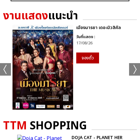
งานแสดง
แนะนำ
เมืองมารยา เดอะมิวสิคัล
วันที่แสดง :
แชร์ :
SHARE
TWEET
LINE
17/08/26
จองตั๋ว
TTM
SHOPPING
E
DOJA CAT - PLANET HER