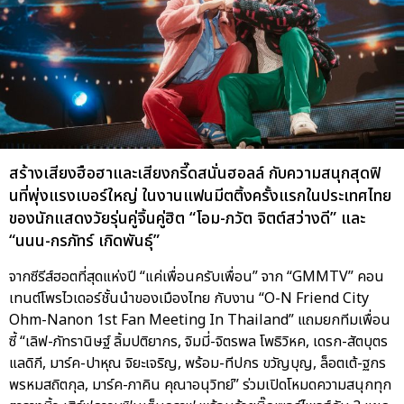
สร้างเสียงฮือฮาและเสียงกรี๊ดสนั่นฮอลล์ กับความสนุกสุดฟิ
นที่พุ่งแรงเบอร์ใหญ่ ในงานแฟนมีตติ้งครั้งแรกในประเทศไทย
ของนักแสดงวัยรุ่นคู่จิ้นคู่ฮิต “โอม-ภวัต จิตต์สว่างดี” และ
“นนน-กรภัทร์ เกิดพันธุ์”
จากซีรีส์ฮอตที่สุดแห่งปี “แค่เพื่อนครับเพื่อน” จาก “GMMTV” คอน
เทนต์โพรไวเดอร์ชั้นนำของเมืองไทย กับงาน “O-N Friend City
Ohm-Nanon 1st Fan Meeting In Thailand” แถมยกทีมเพื่อน
ซี้ “เลิฟ-ภัทรานิษฐ์ ลิ้มปติยากร, จิมมี่-จิตรพล โพธิวิหค, เดรก-สัตบุตร
แลดิกี, มาร์ค-ปาหุณ จิยะเจริญ, พร้อม-ทีปกร ขวัญบุญ, ล็อตเต้-ฐกร
พรหมสถิตกุล, มาร์ค-ภาคิน คุณาอนุวิทย์” ร่วมเปิดโหมดความสนุกทุก