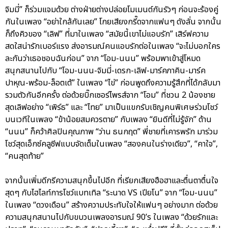
จิมมี่” ก็ร่วมแจมด้วย ต่างฝ่ายต่างปล่อยโมเมนต์กันรัวๆ ก่อนจะร้องคู่
กันในเพลง “อย่าใกล้กันเลย” โกยเสียงกรี๊ดจากแฟนๆ ดังลั่น จากนั้น
ก็ถึงคิวของ “เลิฟ” ที่มาในเพลง “สมัยนี้เขาไม่แอบรัก” เสิร์ฟความ
สดใสน่ารักเบอร์แรง ส่งอารมณ์คนแอบรักต่อในเพลง “จะไม่บอกใคร
ละกันว่าเธอชอบฉันก่อน” จาก “โอม-นนน” พร้อมพาเข้าสู่โหมด
สนุกสนานไปกับ “โอม-นนน-จิมมี่-เดรก-เลิฟ-มาร์คภาคิน-มาร์ค
ปาหุณ-พร้อม-ล็อตเต้” ในเพลง “ไข่” ก่อนพูดถึงความรู้สึกที่ได้กลับมา
รวมตัวกันอีกครั้ง ต่อด้วยบิ๊กเซอร์ไพรส์จาก “โอม” ที่ชวน 2 น้องชาย
สุดเลิฟอย่าง “เพิร์ธ” และ “ไทย” มาเป็นแขกรับเชิญคนพิเศษร่วมโชว์
บนเวทีในเพลง “ข้าน้อยสมควรตาย” กับเพลง “ยินดีที่ไม่รู้จัก” ด้าน
“นนน” ก็คว้าศิลปินคุณภาพ “ว่าน ธนกฤต” พี่ชายที่เคารพรัก มาร่วม
โชว์สุดเอ็กซ์คลูซีฟแบบจัดเต็มในเพลง “สองคนในร่างเดียว”, “คาใจ”,
“คนสุดท้าย”
จากนั้นเพิ่มดีกรีความสนุกขึ้นไปอีก ที่เรียกเสียงฮือฮาและตื่นตาตื่นใจ
สุดๆ กับไฮไลท์การโชว์แบทเทิล “ระนาด VS เปียโน” จาก “โอม-นนน”
ในเพลง “ดวงเดือน” สร้างความประทับใจให้แฟนๆ อย่างมาก ต่อด้วย
ความสนุกสนานไปกับขบวนเพลงอารมณ์ 90’s ในเพลง “ด้วยรักและ