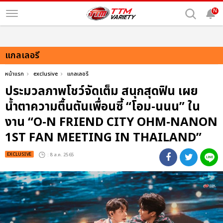
N
แกลเลอรี
หน้าแรก
exclusive
แกลเลอรี
ประมวลภาพโชว์จัดเต็ม สนุกสุดฟิน เผย
น้ำตาความตื้นตันเพื่อนซี้ “โอม-นนน” ใน
งาน “O-N FRIEND CITY OHM-NANON
1ST FAN MEETING IN THAILAND”
EXCLUSIVE
: 8 ส.ค. 2565