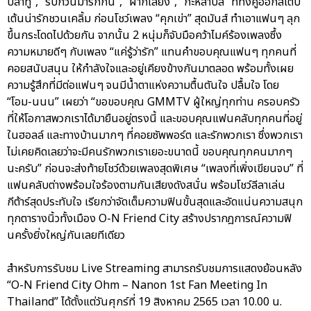
ปลาทู”, “รบกวนมารักกัน”, “ฝากเลี้ยง”, “กะหล่ำปลี” ที่ทั้งคู่ออกสเต็ป
เต้นน่ารักชวนเคลิ้ม ก่อนโชว์เพลง “คุกเข่า” สุดมันส์ ทำเอาแฟนๆ ลุก
ขึ้นกระโดดไปด้วยกัน จากนั้น 2 หนุ่มก็จับมือคว้าไมค์ร้องเพลงซึ้ง
ความหมายดีๆ กับเพลง “แค่รู้ว่ารัก” แทนคำขอบคุณแฟนๆ ทุกคนที่
คอยสนับสนุน ให้กำลังใจและอยู่เคียงข้างกันมาตลอด พร้อมทั้งเผย
ความรู้สึกที่มีต่อแฟนๆ จนมีน้ำตาแห่งความตื้นตันใจ ปลื้มใจ โดย
“โอม-นนน” เผยว่า “ขอขอบคุณ GMMTV ผู้ใหญ่ทุกท่าน ครอบครัว
ที่ให้โอกาสพวกเราได้มายืนอยู่ตรงนี้ และขอบคุณแฟนคลับทุกคนที่อยู่
ในฮอลล์ และทางบ้านมากๆ ที่คอยซัพพอร์ต และรักพวกเรา ซึ่งพวกเรา
ไม่เคยคิดเลยว่าจะมีคนรักพวกเราเยอะขนาดนี้ ขอบคุณทุกคนมากๆ
นะครับ” ก่อนจะส่งท้ายโชว์ด้วยเพลงสุดพิเศษ “เพลงที่เพิ่งเขียนจบ” ที่
แฟนคลับต่างพร้อมใจร้องตามกันเสียงดังสนั่น พร้อมโชว์ลีลาเล่น
กีต้าร์สุดประทับใจ เรียกว่าจัดเต็มความฟินขั้นสุดและอัดแน่นความสนุก
ทุกตารางนิ้วทั้งเมือง O-N Friend City สร้างปรากฎการณ์ความฟิ
นครั้งยิ่งใหญ่กันเลยทีเดียว
สำหรับการรับชม Live Streaming สามารถรับชมการแสดงย้อนหลัง
“O-N Friend City Ohm – Nanon 1st Fan Meeting In
Thailand” ได้ตั้งแต่วันศุกร์ที่ 19 สิงหาคม 2565 เวลา 10.00 น.