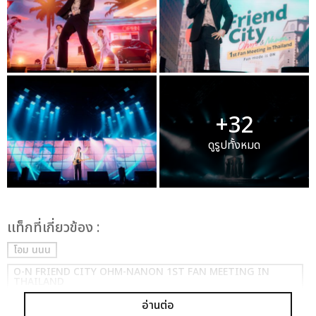
+32
ดูรูปทั้งหมด
เเท็กที่เกี่ยวข้อง :
โอม นนน
O-N FRIEND CITY OHM-NANON 1ST FAN MEETING IN
THAILAND
อ่านต่อ