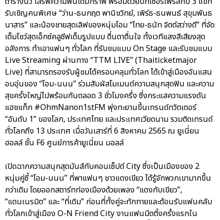
ตารางนิ้ว เสิร์ฟความฟินเต็มกราฟ พร้อมด้วยบิ๊กเซอร์ไพรส์กับ 3 แขก
รับเชิญคนพิเศษ “ว่าน-ธนกฤต พานิชวิทย์, เพิร์ธ-ธนพนธ์ สุขุมพันธ
นาสาร” และน้องชายสุดเลิฟของหนุ่มโอม “ไทย-ธนัท จิตต์สว่างดี” ที่จัด
เต็มโชว์สุดเอ็กซ์คลูซีฟเต็มรูปแบบ ตื่นตาตื่นใจ ทั้งเวทีแสงสีเสียงสุด
อลังการ ทำเอาแฟนๆ ทั่วโลก ที่รับชมแบบ On Stage และรับชมแบบ
Live Streaming ผ่านทาง “TTM LIVE” (Thaiticketmajor
Live) ที่สามารถรองรับผู้ชมได้ครอบคลุมทั่วโลก ได้เข้าสู่เมืองอันแสน
อบอุ่นของ “โอม-นนน” ร่วมสัมผัสโมเมนต์ความสนุกสุดฟิน และความ
สุขครั้งใหญ่ไปพร้อมกันตลอด 3 ชั่วโมงครึ่ง ซึ่งกระแสความแรงดัน
แฮชแท็ก #OhmNanon1stFM พุ่งทะยานขึ้นเทรนด์ทวิตเตอร์
“อันดับ 1” ของโลก, ประเทศไทย และประเทศเวียดนาม รวมติดเทรนด์
ทั่วโลกถึง 13 ประเทศ เมื่อวันเสาร์ที่ 6 สิงหาคม 2565 ณ ยูเนี่ยน
ฮอลล์ ชั้น F6 ศูนย์การค้ายูเนี่ยน มอลล์
เปิดฉากความสนุกสุดมันส์กับคอนเซ็ปต์ City ซึ่งเป็นเมืองของ 2
หนุ่มคู่ซี้ “โอม-นนน” ที่พาแฟนๆ ชาวแดงเขียว ได้รู้จักพวกเขามากขึ้น
กว่าเดิม โดยออกสตาร์ทท่องเมืองด้วยเพลง “แดงกับเขียว”,
“แดนเนรมิต” และ “ที่เดิม” ก่อนที่ทั้งคู่จะทักทายและต้อนรับแฟนคลับ
ทั่วโลกเข้าสู่เมือง O-N Friend City งานแฟนมีตติ้งครั้งแรกใน