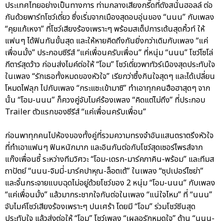
ประเทศไทยอย่างเป็นทางการ ท่ามกลางเสียงกรี๊ดที่ดังสนั่นฮอลล์ ต่อ
กันด้วยพาร์ทโชว์เดี่ยว ซึ่งเริ่มจากเมืองสุดอบอุ่นของ “นนน” กับเพลง
“คุยแก้เหงา” ที่โชว์เสียงร้องเพราะๆ พร้อมสเต็ปการเต้นสุดคิ้วท์ ให้
แฟนๆ ได้ฟินกันขั้นสุด และให้หายคิดถึงกันยิ่งกว่าเดิมกับเพลง “แค่
เพื่อนมั้ง” ประกอบซีรีส์ “แค่เพื่อนครับเพื่อน” ที่หนุ่ม “นนน” โชว์โซโล่
กีตาร์สุดว้าว ก่อนส่งไมค์ต่อให้ “โอม” โชว์เดี่ยวพาทัวร์เมืองสุดประทับใจ
ในเพลง “รักเธอทั้งหมดของหัวใจ” เรียกว่าซึ้งกินใจสุดๆ และได้เปลี่ยน
โหมดไฟลุก ไปกับเพลง “กระแซะเข้ามาซิ” ทำเอาทุกคนฮือฮาสุดๆ จาก
นั้น “โอม-นนน” ก็ควงคู่จับไมค์ร้องเพลง “คิดแต่ไม่ถึง” ที่ประกอบ
Trailer ตัวแรกของซีรีส์ “แค่เพื่อนครับเพื่อน”
ก่อนพาทุกคนไปห้องของทั้งคู่ที่รวมความทรงจำอันแสนตราตรึงหัวใจ
ที่ทำเอาแฟนๆ ฟินหนักมาก และอินกันต่อกับโชว์สุดเซอร์ไพรส์จาก
แก๊งเพื่อนซี้ ระหว่างทีมวิศวะ “โอม-เดรก-มาร์คภาคิน-พร้อม” และทีมส
ถาปัตย์ “นนน-จิมมี่-มาร์คปาหุณ-ล็อตเต้” ในเพลง “ซุปเปอร์ไซย่า”
และจิ้นกระจายแบบฉุดไม่อยู่ด้วยโชว์ของ 2 หนุ่ม “โอม-นนน” กับเพลง
“แค่เพื่อนมั้ง” แล้วมากระชากใจกันต่อในเพลง “แน่ใจไหม” ที่ “นนน”
จับไมค์โชว์เสียงร้องเพราะๆ ปนเศร้า โดยมี “โอม” ร่วมโชว์ซีนสุด
ประทับใจ แล้วส่งต่อให้ “โอม” โชว์เพลง “เผลอรักหมดใจ” ด้าน “นนน-