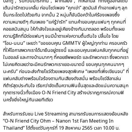
ปลาทู”, “รบกวนมารักกัน”, “ฝากเลี้ยง”, “กะหล่ำปลี” ที่ทั้งคู่ออกสเต็ป
เต้นน่ารักชวนเคลิ้ม ก่อนโชว์เพลง “คุกเข่า” สุดมันส์ ทำเอาแฟนๆ ลุก
ขึ้นกระโดดไปด้วยกัน จากนั้น 2 หนุ่มก็จับมือคว้าไมค์ร้องเพลงซึ้ง
ความหมายดีๆ กับเพลง “แค่รู้ว่ารัก” แทนคำขอบคุณแฟนๆ ทุกคนที่
คอยสนับสนุน ให้กำลังใจและอยู่เคียงข้างกันมาตลอด พร้อมทั้งเผย
ความรู้สึกที่มีต่อแฟนๆ จนมีน้ำตาแห่งความตื้นตันใจ ปลื้มใจ โดย
“โอม-นนน” เผยว่า “ขอขอบคุณ GMMTV ผู้ใหญ่ทุกท่าน ครอบครัว
ที่ให้โอกาสพวกเราได้มายืนอยู่ตรงนี้ และขอบคุณแฟนคลับทุกคนที่อยู่
ในฮอลล์ และทางบ้านมากๆ ที่คอยซัพพอร์ต และรักพวกเรา ซึ่งพวกเรา
ไม่เคยคิดเลยว่าจะมีคนรักพวกเราเยอะขนาดนี้ ขอบคุณทุกคนมากๆ
นะครับ” ก่อนจะส่งท้ายโชว์ด้วยเพลงสุดพิเศษ “เพลงที่เพิ่งเขียนจบ” ที่
แฟนคลับต่างพร้อมใจร้องตามกันเสียงดังสนั่น พร้อมโชว์ลีลาเล่น
กีต้าร์สุดประทับใจ เรียกว่าจัดเต็มความฟินขั้นสุดและอัดแน่นความสนุก
ทุกตารางนิ้วทั้งเมือง O-N Friend City สร้างปรากฎการณ์ความฟิ
นครั้งยิ่งใหญ่กันเลยทีเดียว
สำหรับการรับชม Live Streaming สามารถรับชมการแสดงย้อนหลัง
“O-N Friend City Ohm – Nanon 1st Fan Meeting In
Thailand” ได้ตั้งแต่วันศุกร์ที่ 19 สิงหาคม 2565 เวลา 10.00 น.