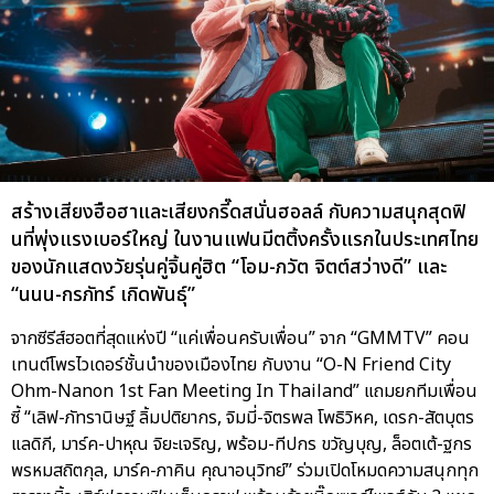
สร้างเสียงฮือฮาและเสียงกรี๊ดสนั่นฮอลล์ กับความสนุกสุดฟิ
นที่พุ่งแรงเบอร์ใหญ่ ในงานแฟนมีตติ้งครั้งแรกในประเทศไทย
ของนักแสดงวัยรุ่นคู่จิ้นคู่ฮิต “โอม-ภวัต จิตต์สว่างดี” และ
“นนน-กรภัทร์ เกิดพันธุ์”
จากซีรีส์ฮอตที่สุดแห่งปี “แค่เพื่อนครับเพื่อน” จาก “GMMTV” คอน
เทนต์โพรไวเดอร์ชั้นนำของเมืองไทย กับงาน “O-N Friend City
Ohm-Nanon 1st Fan Meeting In Thailand” แถมยกทีมเพื่อน
ซี้ “เลิฟ-ภัทรานิษฐ์ ลิ้มปติยากร, จิมมี่-จิตรพล โพธิวิหค, เดรก-สัตบุตร
แลดิกี, มาร์ค-ปาหุณ จิยะเจริญ, พร้อม-ทีปกร ขวัญบุญ, ล็อตเต้-ฐกร
พรหมสถิตกุล, มาร์ค-ภาคิน คุณาอนุวิทย์” ร่วมเปิดโหมดความสนุกทุก