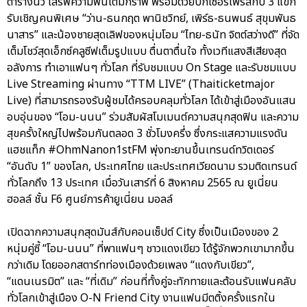
ตารางนิ้ว เสิร์ฟความฟินเต็มกราฟ พร้อมด้วยบิ๊กเซอร์ไพรส์กับ 3 แขก
รับเชิญคนพิเศษ “ว่าน-ธนกฤต พานิชวิทย์, เพิร์ธ-ธนพนธ์ สุขุมพันธ
นาสาร” และน้องชายสุดเลิฟของหนุ่มโอม “ไทย-ธนัท จิตต์สว่างดี” ที่จัด
เต็มโชว์สุดเอ็กซ์คลูซีฟเต็มรูปแบบ ตื่นตาตื่นใจ ทั้งเวทีแสงสีเสียงสุด
อลังการ ทำเอาแฟนๆ ทั่วโลก ที่รับชมแบบ On Stage และรับชมแบบ
Live Streaming ผ่านทาง “TTM LIVE” (Thaiticketmajor
Live) ที่สามารถรองรับผู้ชมได้ครอบคลุมทั่วโลก ได้เข้าสู่เมืองอันแสน
อบอุ่นของ “โอม-นนน” ร่วมสัมผัสโมเมนต์ความสนุกสุดฟิน และความ
สุขครั้งใหญ่ไปพร้อมกันตลอด 3 ชั่วโมงครึ่ง ซึ่งกระแสความแรงดัน
แฮชแท็ก #OhmNanon1stFM พุ่งทะยานขึ้นเทรนด์ทวิตเตอร์
“อันดับ 1” ของโลก, ประเทศไทย และประเทศเวียดนาม รวมติดเทรนด์
ทั่วโลกถึง 13 ประเทศ เมื่อวันเสาร์ที่ 6 สิงหาคม 2565 ณ ยูเนี่ยน
ฮอลล์ ชั้น F6 ศูนย์การค้ายูเนี่ยน มอลล์
เปิดฉากความสนุกสุดมันส์กับคอนเซ็ปต์ City ซึ่งเป็นเมืองของ 2
หนุ่มคู่ซี้ “โอม-นนน” ที่พาแฟนๆ ชาวแดงเขียว ได้รู้จักพวกเขามากขึ้น
กว่าเดิม โดยออกสตาร์ทท่องเมืองด้วยเพลง “แดงกับเขียว”,
“แดนเนรมิต” และ “ที่เดิม” ก่อนที่ทั้งคู่จะทักทายและต้อนรับแฟนคลับ
ทั่วโลกเข้าสู่เมือง O-N Friend City งานแฟนมีตติ้งครั้งแรกใน