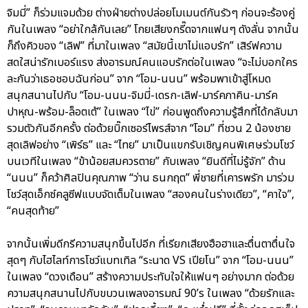
จิมมี่” ก็ร่วมแจมด้วย ต่างฝ่ายต่างปล่อยโมเมนต์กันรัวๆ ก่อนจะร้องคู่
กันในเพลง “อย่าใกล้กันเลย” โกยเสียงกรี๊ดจากแฟนๆ ดังลั่น จากนั้น
ก็ถึงคิวของ “เลิฟ” ที่มาในเพลง “สมัยนี้เขาไม่แอบรัก” เสิร์ฟความ
สดใสน่ารักเบอร์แรง ส่งอารมณ์คนแอบรักต่อในเพลง “จะไม่บอกใคร
ละกันว่าเธอชอบฉันก่อน” จาก “โอม-นนน” พร้อมพาเข้าสู่โหมด
สนุกสนานไปกับ “โอม-นนน-จิมมี่-เดรก-เลิฟ-มาร์คภาคิน-มาร์ค
ปาหุณ-พร้อม-ล็อตเต้” ในเพลง “ไข่” ก่อนพูดถึงความรู้สึกที่ได้กลับมา
รวมตัวกันอีกครั้ง ต่อด้วยบิ๊กเซอร์ไพรส์จาก “โอม” ที่ชวน 2 น้องชาย
สุดเลิฟอย่าง “เพิร์ธ” และ “ไทย” มาเป็นแขกรับเชิญคนพิเศษร่วมโชว์
บนเวทีในเพลง “ข้าน้อยสมควรตาย” กับเพลง “ยินดีที่ไม่รู้จัก” ด้าน
“นนน” ก็คว้าศิลปินคุณภาพ “ว่าน ธนกฤต” พี่ชายที่เคารพรัก มาร่วม
โชว์สุดเอ็กซ์คลูซีฟแบบจัดเต็มในเพลง “สองคนในร่างเดียว”, “คาใจ”,
“คนสุดท้าย”
จากนั้นเพิ่มดีกรีความสนุกขึ้นไปอีก ที่เรียกเสียงฮือฮาและตื่นตาตื่นใจ
สุดๆ กับไฮไลท์การโชว์แบทเทิล “ระนาด VS เปียโน” จาก “โอม-นนน”
ในเพลง “ดวงเดือน” สร้างความประทับใจให้แฟนๆ อย่างมาก ต่อด้วย
ความสนุกสนานไปกับขบวนเพลงอารมณ์ 90’s ในเพลง “ด้วยรักและ