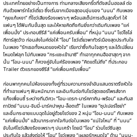
ประเทศไทยอย่างเป็นทางการ ท่ามกลางเสียงกรี๊ดที่ดังสนั่นฮอลล์ ต่อ
กันด้วยพาร์ทโชว์เดี่ยว ซึ่งเริ่มจากเมืองสุดอบอุ่นของ “นนน” กับเพลง
“คุยแก้เหงา” ที่โชว์เสียงร้องเพราะๆ พร้อมสเต็ปการเต้นสุดคิ้วท์ ให้
แฟนๆ ได้ฟินกันขั้นสุด และให้หายคิดถึงกันยิ่งกว่าเดิมกับเพลง “แค่
เพื่อนมั้ง” ประกอบซีรีส์ “แค่เพื่อนครับเพื่อน” ที่หนุ่ม “นนน” โชว์โซโล่
กีตาร์สุดว้าว ก่อนส่งไมค์ต่อให้ “โอม” โชว์เดี่ยวพาทัวร์เมืองสุดประทับใจ
ในเพลง “รักเธอทั้งหมดของหัวใจ” เรียกว่าซึ้งกินใจสุดๆ และได้เปลี่ยน
โหมดไฟลุก ไปกับเพลง “กระแซะเข้ามาซิ” ทำเอาทุกคนฮือฮาสุดๆ จาก
นั้น “โอม-นนน” ก็ควงคู่จับไมค์ร้องเพลง “คิดแต่ไม่ถึง” ที่ประกอบ
Trailer ตัวแรกของซีรีส์ “แค่เพื่อนครับเพื่อน”
ก่อนพาทุกคนไปห้องของทั้งคู่ที่รวมความทรงจำอันแสนตราตรึงหัวใจ
ที่ทำเอาแฟนๆ ฟินหนักมาก และอินกันต่อกับโชว์สุดเซอร์ไพรส์จาก
แก๊งเพื่อนซี้ ระหว่างทีมวิศวะ “โอม-เดรก-มาร์คภาคิน-พร้อม” และทีมส
ถาปัตย์ “นนน-จิมมี่-มาร์คปาหุณ-ล็อตเต้” ในเพลง “ซุปเปอร์ไซย่า”
และจิ้นกระจายแบบฉุดไม่อยู่ด้วยโชว์ของ 2 หนุ่ม “โอม-นนน” กับเพลง
“แค่เพื่อนมั้ง” แล้วมากระชากใจกันต่อในเพลง “แน่ใจไหม” ที่ “นนน”
จับไมค์โชว์เสียงร้องเพราะๆ ปนเศร้า โดยมี “โอม” ร่วมโชว์ซีนสุด
ประทับใจ แล้วส่งต่อให้ “โอม” โชว์เพลง “เผลอรักหมดใจ” ด้าน “นนน-