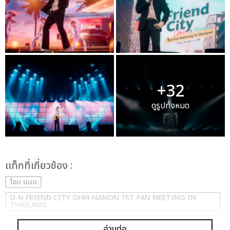
+32
ดูรูปทั้งหมด
เเท็กที่เกี่ยวข้อง :
โอม นนน
O-N FRIEND CITY OHM-NANON 1ST FAN MEETING IN
THAILAND
อ่านต่อ