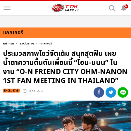
N
แกลเลอรี
หน้าแรก
exclusive
แกลเลอรี
ประมวลภาพโชว์จัดเต็ม สนุกสุดฟิน เผย
น้ำตาความตื้นตันเพื่อนซี้ “โอม-นนน” ใน
งาน “O-N FRIEND CITY OHM-NANON
1ST FAN MEETING IN THAILAND”
EXCLUSIVE
: 8 ส.ค. 2565