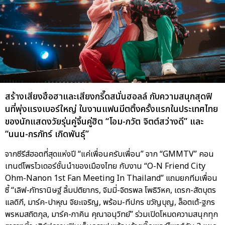
สร้างเสียงฮือฮาและเสียงกรี๊ดสนั่นฮอลล์ กับความสนุกสุดฟิ
นที่พุ่งแรงเบอร์ใหญ่ ในงานแฟนมีตติ้งครั้งแรกในประเทศไทย
ของนักแสดงวัยรุ่นคู่จิ้นคู่ฮิต “โอม-ภวัต จิตต์สว่างดี” และ
“นนน-กรภัทร์ เกิดพันธุ์”
จากซีรีส์ฮอตที่สุดแห่งปี “แค่เพื่อนครับเพื่อน” จาก “GMMTV” คอน
เทนต์โพรไวเดอร์ชั้นนำของเมืองไทย กับงาน “O-N Friend City
Ohm-Nanon 1st Fan Meeting In Thailand” แถมยกทีมเพื่อน
ซี้ “เลิฟ-ภัทรานิษฐ์ ลิ้มปติยากร, จิมมี่-จิตรพล โพธิวิหค, เดรก-สัตบุตร
แลดิกี, มาร์ค-ปาหุณ จิยะเจริญ, พร้อม-ทีปกร ขวัญบุญ, ล็อตเต้-ฐกร
พรหมสถิตกุล, มาร์ค-ภาคิน คุณาอนุวิทย์” ร่วมเปิดโหมดความสนุกทุก