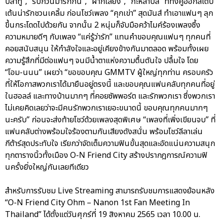
ปลาทู”, “รบกวนมารักกัน”, “ฝากเลี้ยง”, “กะหล่ำปลี” ที่ทั้งคู่ออกสเต็ป
เต้นน่ารักชวนเคลิ้ม ก่อนโชว์เพลง “คุกเข่า” สุดมันส์ ทำเอาแฟนๆ ลุก
ขึ้นกระโดดไปด้วยกัน จากนั้น 2 หนุ่มก็จับมือคว้าไมค์ร้องเพลงซึ้ง
ความหมายดีๆ กับเพลง “แค่รู้ว่ารัก” แทนคำขอบคุณแฟนๆ ทุกคนที่
คอยสนับสนุน ให้กำลังใจและอยู่เคียงข้างกันมาตลอด พร้อมทั้งเผย
ความรู้สึกที่มีต่อแฟนๆ จนมีน้ำตาแห่งความตื้นตันใจ ปลื้มใจ โดย
“โอม-นนน” เผยว่า “ขอขอบคุณ GMMTV ผู้ใหญ่ทุกท่าน ครอบครัว
ที่ให้โอกาสพวกเราได้มายืนอยู่ตรงนี้ และขอบคุณแฟนคลับทุกคนที่อยู่
ในฮอลล์ และทางบ้านมากๆ ที่คอยซัพพอร์ต และรักพวกเรา ซึ่งพวกเรา
ไม่เคยคิดเลยว่าจะมีคนรักพวกเราเยอะขนาดนี้ ขอบคุณทุกคนมากๆ
นะครับ” ก่อนจะส่งท้ายโชว์ด้วยเพลงสุดพิเศษ “เพลงที่เพิ่งเขียนจบ” ที่
แฟนคลับต่างพร้อมใจร้องตามกันเสียงดังสนั่น พร้อมโชว์ลีลาเล่น
กีต้าร์สุดประทับใจ เรียกว่าจัดเต็มความฟินขั้นสุดและอัดแน่นความสนุก
ทุกตารางนิ้วทั้งเมือง O-N Friend City สร้างปรากฎการณ์ความฟิ
นครั้งยิ่งใหญ่กันเลยทีเดียว
สำหรับการรับชม Live Streaming สามารถรับชมการแสดงย้อนหลัง
“O-N Friend City Ohm – Nanon 1st Fan Meeting In
Thailand” ได้ตั้งแต่วันศุกร์ที่ 19 สิงหาคม 2565 เวลา 10.00 น.