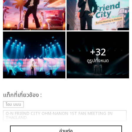
+32
ดูรูปทั้งหมด
เเท็กที่เกี่ยวข้อง :
โอม นนน
O-N FRIEND CITY OHM-NANON 1ST FAN MEETING IN
THAILAND
อ่านต่อ