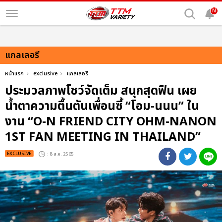
N
แกลเลอรี
หน้าแรก
exclusive
แกลเลอรี
ประมวลภาพโชว์จัดเต็ม สนุกสุดฟิน เผย
น้ำตาความตื้นตันเพื่อนซี้ “โอม-นนน” ใน
งาน “O-N FRIEND CITY OHM-NANON
1ST FAN MEETING IN THAILAND”
EXCLUSIVE
: 8 ส.ค. 2565