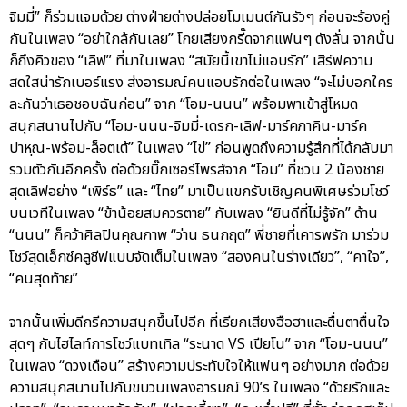
จิมมี่” ก็ร่วมแจมด้วย ต่างฝ่ายต่างปล่อยโมเมนต์กันรัวๆ ก่อนจะร้องคู่
กันในเพลง “อย่าใกล้กันเลย” โกยเสียงกรี๊ดจากแฟนๆ ดังลั่น จากนั้น
ก็ถึงคิวของ “เลิฟ” ที่มาในเพลง “สมัยนี้เขาไม่แอบรัก” เสิร์ฟความ
สดใสน่ารักเบอร์แรง ส่งอารมณ์คนแอบรักต่อในเพลง “จะไม่บอกใคร
ละกันว่าเธอชอบฉันก่อน” จาก “โอม-นนน” พร้อมพาเข้าสู่โหมด
สนุกสนานไปกับ “โอม-นนน-จิมมี่-เดรก-เลิฟ-มาร์คภาคิน-มาร์ค
ปาหุณ-พร้อม-ล็อตเต้” ในเพลง “ไข่” ก่อนพูดถึงความรู้สึกที่ได้กลับมา
รวมตัวกันอีกครั้ง ต่อด้วยบิ๊กเซอร์ไพรส์จาก “โอม” ที่ชวน 2 น้องชาย
สุดเลิฟอย่าง “เพิร์ธ” และ “ไทย” มาเป็นแขกรับเชิญคนพิเศษร่วมโชว์
บนเวทีในเพลง “ข้าน้อยสมควรตาย” กับเพลง “ยินดีที่ไม่รู้จัก” ด้าน
“นนน” ก็คว้าศิลปินคุณภาพ “ว่าน ธนกฤต” พี่ชายที่เคารพรัก มาร่วม
โชว์สุดเอ็กซ์คลูซีฟแบบจัดเต็มในเพลง “สองคนในร่างเดียว”, “คาใจ”,
“คนสุดท้าย”
จากนั้นเพิ่มดีกรีความสนุกขึ้นไปอีก ที่เรียกเสียงฮือฮาและตื่นตาตื่นใจ
สุดๆ กับไฮไลท์การโชว์แบทเทิล “ระนาด VS เปียโน” จาก “โอม-นนน”
ในเพลง “ดวงเดือน” สร้างความประทับใจให้แฟนๆ อย่างมาก ต่อด้วย
ความสนุกสนานไปกับขบวนเพลงอารมณ์ 90’s ในเพลง “ด้วยรักและ