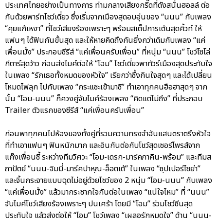
ประเทศไทยอย่างเป็นทางการ ท่ามกลางเสียงกรี๊ดที่ดังสนั่นฮอลล์ ต่อ
กันด้วยพาร์ทโชว์เดี่ยว ซึ่งเริ่มจากเมืองสุดอบอุ่นของ “นนน” กับเพลง
“คุยแก้เหงา” ที่โชว์เสียงร้องเพราะๆ พร้อมสเต็ปการเต้นสุดคิ้วท์ ให้
แฟนๆ ได้ฟินกันขั้นสุด และให้หายคิดถึงกันยิ่งกว่าเดิมกับเพลง “แค่
เพื่อนมั้ง” ประกอบซีรีส์ “แค่เพื่อนครับเพื่อน” ที่หนุ่ม “นนน” โชว์โซโล่
กีตาร์สุดว้าว ก่อนส่งไมค์ต่อให้ “โอม” โชว์เดี่ยวพาทัวร์เมืองสุดประทับใจ
ในเพลง “รักเธอทั้งหมดของหัวใจ” เรียกว่าซึ้งกินใจสุดๆ และได้เปลี่ยน
โหมดไฟลุก ไปกับเพลง “กระแซะเข้ามาซิ” ทำเอาทุกคนฮือฮาสุดๆ จาก
นั้น “โอม-นนน” ก็ควงคู่จับไมค์ร้องเพลง “คิดแต่ไม่ถึง” ที่ประกอบ
Trailer ตัวแรกของซีรีส์ “แค่เพื่อนครับเพื่อน”
ก่อนพาทุกคนไปห้องของทั้งคู่ที่รวมความทรงจำอันแสนตราตรึงหัวใจ
ที่ทำเอาแฟนๆ ฟินหนักมาก และอินกันต่อกับโชว์สุดเซอร์ไพรส์จาก
แก๊งเพื่อนซี้ ระหว่างทีมวิศวะ “โอม-เดรก-มาร์คภาคิน-พร้อม” และทีมส
ถาปัตย์ “นนน-จิมมี่-มาร์คปาหุณ-ล็อตเต้” ในเพลง “ซุปเปอร์ไซย่า”
และจิ้นกระจายแบบฉุดไม่อยู่ด้วยโชว์ของ 2 หนุ่ม “โอม-นนน” กับเพลง
“แค่เพื่อนมั้ง” แล้วมากระชากใจกันต่อในเพลง “แน่ใจไหม” ที่ “นนน”
จับไมค์โชว์เสียงร้องเพราะๆ ปนเศร้า โดยมี “โอม” ร่วมโชว์ซีนสุด
ประทับใจ แล้วส่งต่อให้ “โอม” โชว์เพลง “เผลอรักหมดใจ” ด้าน “นนน-