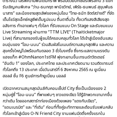
ตารางนิ้ว เสิร์ฟความฟินเต็มกราฟ พร้อมด้วยบิ๊กเซอร์ไพรส์กับ 3 แขก
รับเชิญคนพิเศษ “ว่าน-ธนกฤต พานิชวิทย์, เพิร์ธ-ธนพนธ์ สุขุมพันธ
นาสาร” และน้องชายสุดเลิฟของหนุ่มโอม “ไทย-ธนัท จิตต์สว่างดี” ที่จัด
เต็มโชว์สุดเอ็กซ์คลูซีฟเต็มรูปแบบ ตื่นตาตื่นใจ ทั้งเวทีแสงสีเสียงสุด
อลังการ ทำเอาแฟนๆ ทั่วโลก ที่รับชมแบบ On Stage และรับชมแบบ
Live Streaming ผ่านทาง “TTM LIVE” (Thaiticketmajor
Live) ที่สามารถรองรับผู้ชมได้ครอบคลุมทั่วโลก ได้เข้าสู่เมืองอันแสน
อบอุ่นของ “โอม-นนน” ร่วมสัมผัสโมเมนต์ความสนุกสุดฟิน และความ
สุขครั้งใหญ่ไปพร้อมกันตลอด 3 ชั่วโมงครึ่ง ซึ่งกระแสความแรงดัน
แฮชแท็ก #OhmNanon1stFM พุ่งทะยานขึ้นเทรนด์ทวิตเตอร์
“อันดับ 1” ของโลก, ประเทศไทย และประเทศเวียดนาม รวมติดเทรนด์
ทั่วโลกถึง 13 ประเทศ เมื่อวันเสาร์ที่ 6 สิงหาคม 2565 ณ ยูเนี่ยน
ฮอลล์ ชั้น F6 ศูนย์การค้ายูเนี่ยน มอลล์
เปิดฉากความสนุกสุดมันส์กับคอนเซ็ปต์ City ซึ่งเป็นเมืองของ 2
หนุ่มคู่ซี้ “โอม-นนน” ที่พาแฟนๆ ชาวแดงเขียว ได้รู้จักพวกเขามากขึ้น
กว่าเดิม โดยออกสตาร์ทท่องเมืองด้วยเพลง “แดงกับเขียว”,
“แดนเนรมิต” และ “ที่เดิม” ก่อนที่ทั้งคู่จะทักทายและต้อนรับแฟนคลับ
ทั่วโลกเข้าสู่เมือง O-N Friend City งานแฟนมีตติ้งครั้งแรกใน