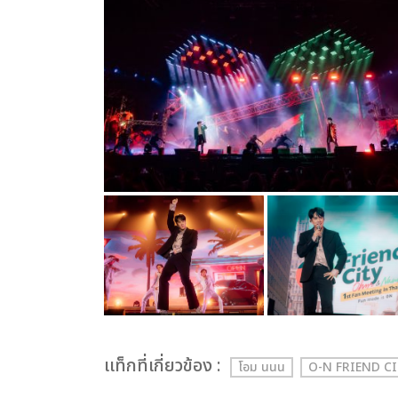
เเท็กที่เกี่ยวข้อง :
โอม นนน
O-N FRIEND C