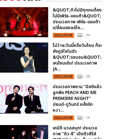
&QUOT;ถ้าไม่มีทุกคนก็คง
ไม่มีเพิร์ธ-แซนต้า&QUOT;
ประมวลภาพ เพิร์ธ-แซนต้า
เปลี่ยนฮอลล์ให...
EXCLUSIVE
: 34
ไม่ว่าจะวันนี้หรือวันไหน ก็จะ
ยังภูมิใจในตัว
&QUOT;แจบอม&QUOT;
เหมือนเดิม! ประมวลภาพ
JA...
EXCLUSIVE
: 28
ประมวลภาพงาน “มีสติแล้ว
ลูกพีช PEACH AND ME
PREMIERE NIGHT”
ปอนด์-ภูวินทร์ คลั่งรัก
หวา...
EXCLUSIVE
: 16
เคมีดี มวลสนุก! ประมวล
ภาพ “ดิว-ธี” เปิดตัวซีรีส์