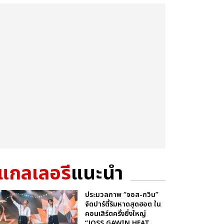
แกลเลอรี
แนะนำ
ประมวลภาพ “จอส-กวิน”
จัดปาร์ตี้ริมหาดสุดฮอต ใน
คอนเสิร์ตครั้งยิ่งใหญ่
“JOSS GAWIN HEAT ...