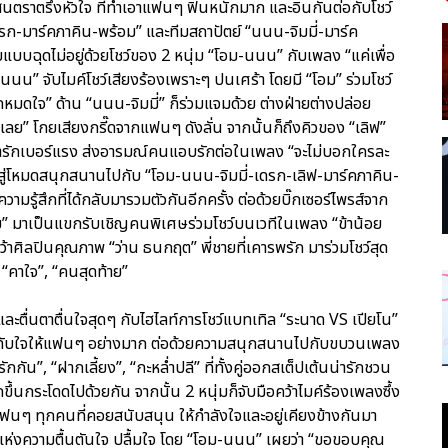
นตราตรึงหัวใจ ที่ทำเอาแฟนๆ ฟินหนักมาก และอินกันต่อกับโชว์
-เดรก-มาร์คภาคิน-พร้อม” และทีมสถาปัตย์ “นนน-จิมมี่-มาร์ค
ยแบบฉุดไม่อยู่ด้วยโชว์ของ 2 หนุ่ม “โอม-นนน” กับเพลง “แค่เพื่อ
นนน” จับไมค์โชว์เสียงร้องเพราะๆ ปนเศร้า โดยมี “โอม” ร่วมโชว์
ักหมดใจ” ด้าน “นนน-จิมมี่” ก็ร่วมแจมด้วย ต่างฝ่ายต่างปล่อย
เลย” โกยเสียงกรี๊ดจากแฟนๆ ดังลั่น จากนั้นก็ถึงคิวของ “เลิฟ”
สน่ารักเบอร์แรง ส่งอารมณ์คนแอบรักต่อในเพลง “จะไม่บอกใครละ
ู่โหมดสนุกสนานไปกับ “โอม-นนน-จิมมี่-เดรก-เลิฟ-มาร์คภาคิน-
มรู้สึกที่ได้กลับมารวมตัวกันอีกครั้ง ต่อด้วยบิ๊กเซอร์ไพรส์จาก
ไทย” มาเป็นแขกรับเชิญคนพิเศษร่วมโชว์บนเวทีในเพลง “ข้าน้อย
คว้าศิลปินคุณภาพ “ว่าน ธนกฤต” พี่ชายที่เคารพรัก มาร่วมโชว์สุด
“คาใจ”, “คนสุดท้าย”
ฮาและตื่นตาตื่นใจสุดๆ กับไฮไลท์การโชว์แบทเทิล “ระนาด VS เปียโน”
ทับใจให้แฟนๆ อย่างมาก ต่อด้วยความสนุกสนานไปกับขบวนเพลง
ัน”, “ฝากเลี้ยง”, “กะหล่ำปลี” ที่ทั้งคู่ออกสเต็ปเต้นน่ารักชวน
ขึ้นกระโดดไปด้วยกัน จากนั้น 2 หนุ่มก็จับมือคว้าไมค์ร้องเพลงซึ้ง
ฟนๆ ทุกคนที่คอยสนับสนุน ให้กำลังใจและอยู่เคียงข้างกันมา
าแห่งความตื้นตันใจ ปลื้มใจ โดย “โอม-นนน” เผยว่า “ขอขอบคุณ