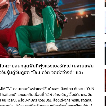
 กับความสนุกสุดฟินที่พุ่งแรงเบอร์ใหญ่ ในงานแฟน
ุ่นคู่จิ้นคู่ฮิต “โอม-ภวัต จิตต์สว่างดี” และ
าก “GMMTV” คอนเทนต์โพรไวเดอร์ชั้นนำของเมืองไทย กับงาน “O-N
and” แถมยกทีมเพื่อนซี้ “เลิฟ-ภัทรานิษฐ์ ลิ้มปติยากร, จิม
หุณ จิยะเจริญ, พร้อม-ทีปกร ขวัญบุญ, ล็อตเต้-ฐกร พรหมสถิตกุล,
ตารางนิ้ว เสิร์ฟความฟินเต็มกราฟ พร้อมด้วยบิ๊กเซอร์ไพรส์กับ 3