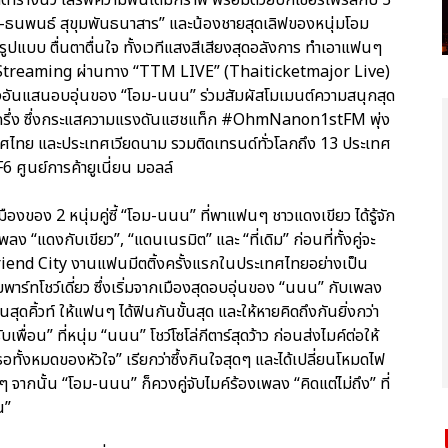
ธ-ธนพนธ์ สุขุมพันธนาสาร” และน้องชายสุดเลิฟของหนุ่มโอม
เต็มรูปแบบ ตื่นตาตื่นใจ ทั้งเวทีแสงสีเสียงสุดอลังการ ทำเอาแฟนๆ
e Streaming ผ่านทาง “TTM LIVE” (Thaiticketmajor Live)
เมืองอันแสนอบอุ่นของ “โอม-นนน” ร่วมสัมผัสโมเมนต์ความสนุกสุด
มงครึ่ง ซึ่งกระแสความแรงดันแฮชแท็ก #OhmNanon1stFM พุ่ง
เทศไทย และประเทศเวียดนาม รวมติดเทรนด์ทั่วโลกถึง 13 ประเทศ
 F6 ศูนย์การค้ายูเนี่ยน มอลล์
ืองของ 2 หนุ่มคู่ซี้ “โอม-นนน” ที่พาแฟนๆ ชาวแดงเขียว ได้รู้จัก
 “แดงกับเขียว”, “แดนเนรมิต” และ “ที่เดิม” ก่อนที่ทั้งคู่จะ
Friend City งานแฟนมีตติ้งครั้งแรกในประเทศไทยอย่างเป็น
ยพาร์ทโชว์เดี่ยว ซึ่งเริ่มจากเมืองสุดอบอุ่นของ “นนน” กับเพลง
สุดคิ้วท์ ให้แฟนๆ ได้ฟินกันขั้นสุด และให้หายคิดถึงกันยิ่งกว่า
เพื่อน” ที่หนุ่ม “นนน” โชว์โซโล่กีตาร์สุดว้าว ก่อนส่งไมค์ต่อให้
ธอทั้งหมดของหัวใจ” เรียกว่าซึ้งกินใจสุดๆ และได้เปลี่ยนโหมดไฟ
 จากนั้น “โอม-นนน” ก็ควงคู่จับไมค์ร้องเพลง “คิดแต่ไม่ถึง” ที่
น”