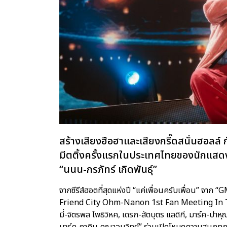
สร้างเสียงฮือฮาและเสียงกรี๊ดสนั่นฮอลล์
มีตติ้งครั้งแรกในประเทศไทยของนักแสดงวัยร
“นนน-กรภัทร์ เกิดพันธุ์”
จากซีรีส์ฮอตที่สุดแห่งปี “แค่เพื่อนครับเพื่อน” จ
Friend City Ohm-Nanon 1st Fan Meeting In Thail
มี่-จิตรพล โพธิวิหค, เดรก-สัตบุตร แลดิกี, มาร์ค-ปา
มาร์ค-ภาคิน คุณาอนุวิทย์” ร่วมเปิดโหมดความสนุกทุก