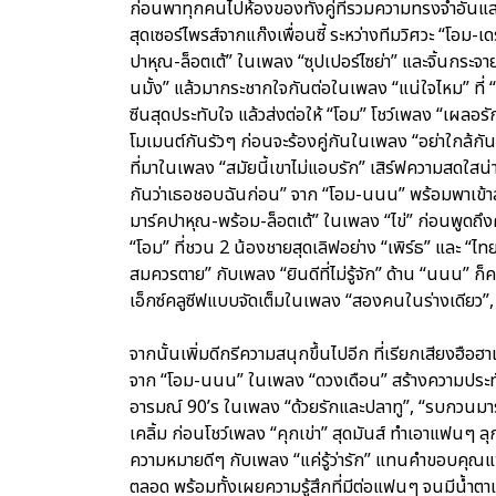
ก่อนพาทุกคนไปห้องของทั้งคู่ที่รวมความทรงจำอันแส
สุดเซอร์ไพรส์จากแก๊งเพื่อนซี้ ระหว่างทีมวิศวะ “โอม
ปาหุณ-ล็อตเต้” ในเพลง “ซุปเปอร์ไซย่า” และจิ้นกระจา
นมั้ง” แล้วมากระชากใจกันต่อในเพลง “แน่ใจไหม” ที่ “
ซีนสุดประทับใจ แล้วส่งต่อให้ “โอม” โชว์เพลง “เผลอร
โมเมนต์กันรัวๆ ก่อนจะร้องคู่กันในเพลง “อย่าใกล้กัน
ที่มาในเพลง “สมัยนี้เขาไม่แอบรัก” เสิร์ฟความสดใ
กันว่าเธอชอบฉันก่อน” จาก “โอม-นนน” พร้อมพาเข้าส
มาร์คปาหุณ-พร้อม-ล็อตเต้” ในเพลง “ไข่” ก่อนพูดถึงควา
“โอม” ที่ชวน 2 น้องชายสุดเลิฟอย่าง “เพิร์ธ” และ “
สมควรตาย” กับเพลง “ยินดีที่ไม่รู้จัก” ด้าน “นนน” ก็
เอ็กซ์คลูซีฟแบบจัดเต็มในเพลง “สองคนในร่างเดียว”, 
จากนั้นเพิ่มดีกรีความสนุกขึ้นไปอีก ที่เรียกเสียงฮือ
จาก “โอม-นนน” ในเพลง “ดวงเดือน” สร้างความประ
อารมณ์ 90’s ในเพลง “ด้วยรักและปลาทู”, “รบกวนมารักก
เคลิ้ม ก่อนโชว์เพลง “คุกเข่า” สุดมันส์ ทำเอาแฟนๆ ลุก
ความหมายดีๆ กับเพลง “แค่รู้ว่ารัก” แทนคำขอบคุณแ
ตลอด พร้อมทั้งเผยความรู้สึกที่มีต่อแฟนๆ จนมีน้ำต