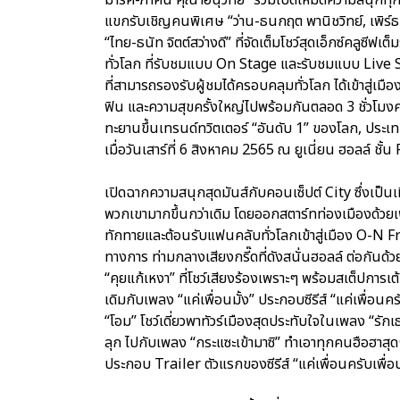
แขกรับเชิญคนพิเศษ “ว่าน-ธนกฤต พานิชวิทย์, เพิร์
“ไทย-ธนัท จิตต์สว่างดี” ที่จัดเต็มโชว์สุดเอ็กซ์คลูซีฟ
ทั่วโลก ที่รับชมแบบ On Stage และรับชมแบบ Liv
ที่สามารถรองรับผู้ชมได้ครอบคลุมทั่วโลก ได้เข้าสู่
ฟิน และความสุขครั้งใหญ่ไปพร้อมกันตลอด 3 ชั่วโ
ทะยานขึ้นเทรนด์ทวิตเตอร์ “อันดับ 1” ของโลก, ประ
เมื่อวันเสาร์ที่ 6 สิงหาคม 2565 ณ ยูเนี่ยน ฮอลล์ ชั้น
เปิดฉากความสนุกสุดมันส์กับคอนเซ็ปต์ City ซึ่งเป็นเม
พวกเขามากขึ้นกว่าเดิม โดยออกสตาร์ทท่องเมืองด้วยเพลง
ทักทายและต้อนรับแฟนคลับทั่วโลกเข้าสู่เมือง O-N 
ทางการ ท่ามกลางเสียงกรี๊ดที่ดังสนั่นฮอลล์ ต่อกันด้ว
“คุยแก้เหงา” ที่โชว์เสียงร้องเพราะๆ พร้อมสเต็ปการเต้น
เดิมกับเพลง “แค่เพื่อนมั้ง” ประกอบซีรีส์ “แค่เพื่อนครับ
“โอม” โชว์เดี่ยวพาทัวร์เมืองสุดประทับใจในเพลง “รักเ
ลุก ไปกับเพลง “กระแซะเข้ามาซิ” ทำเอาทุกคนฮือฮาสุดๆ
ประกอบ Trailer ตัวแรกของซีรีส์ “แค่เพื่อนครับเพื่อ