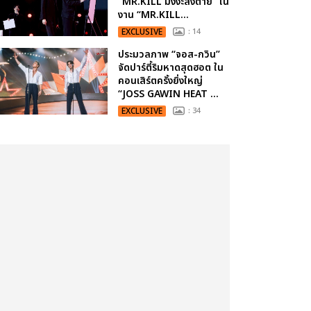
“MR.KILL มังงะสั่งตาย” ใน
งาน “MR.KILL...
EXCLUSIVE
: 14
ประมวลภาพ “จอส-กวิน”
จัดปาร์ตี้ริมหาดสุดฮอต ใน
คอนเสิร์ตครั้งยิ่งใหญ่
“JOSS GAWIN HEAT ...
EXCLUSIVE
: 34