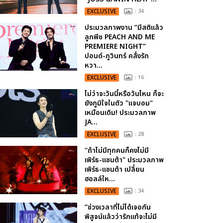
EXCLUSIVE
: 34
ประมวลภาพงาน “มีสติแล้ว
ลูกพีช PEACH AND ME
PREMIERE NIGHT”
ปอนด์-ภูวินทร์ คลั่งรัก
หวา...
EXCLUSIVE
: 16
ไม่ว่าจะวันนี้หรือวันไหน ก็จะ
ยังภูมิใจในตัว "แจบอม"
เหมือนเดิม! ประมวลภาพ
JA...
EXCLUSIVE
: 28
"ถ้าไม่มีทุกคนก็คงไม่มี
เพิร์ธ-แซนต้า" ประมวลภาพ
เพิร์ธ-แซนต้า เปลี่ยน
ฮอลล์ให...
EXCLUSIVE
: 34
“ช่วงเวลาที่ไม่ได้เจอกัน
พิสูจน์แล้วว่ารักแท้จะไม่มี