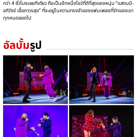
กว่า 4 ชั่วโมงเลยทีเดียว ถือเป็นอีกหนึ่งโชว์ที่ดีที่สุดของหนุ่ม “แสตมป์-
อภิวัชร์ เอื้อถาวรสุข” ที่จะอยู่ในความทรงจำของแฟนเพลงที่รักของเขา
ทุกคนตลอดไป
อัลบั้ม
รูป