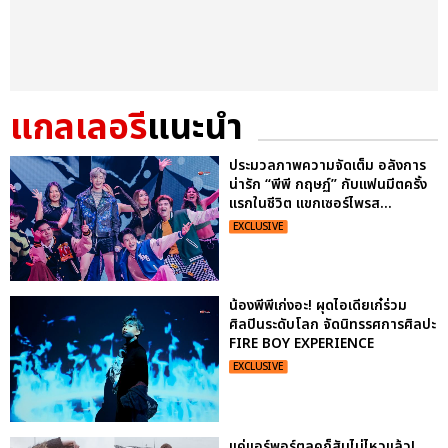
แกลเลอรี
แนะนำ
ประมวลภาพความจัดเต็ม อลังการ
น่ารัก “พีพี กฤษฏ์” กับแฟนมีตครั้ง
แรกในชีวิต แขกเซอร์ไพรส...
EXCLUSIVE
น้องพีพีเก่งอะ! ผุดไอเดียเก๋ร่วม
ศิลปินระดับโลก จัดนิทรรศการศิลปะ
FIRE BOY EXPERIENCE
EXCLUSIVE
แค่แอร์พอร์ตลุคก็สับไม่ไหวแล้ว!