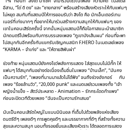
“1%” ก่อนที่ “สิงโต นำโชค” จะมาร่วมโชว์ในเพลง “ความคิด” ในสไตล์
อีสาน, “โด่ ดิ ดง” และ “ชายกลาง” พร้อมสร้างเสียงหัวเราะให้กับแฟนๆ
ไม่หยุด สมกับที่แสตมป์ให้การยอมรับว่า สิงโต คือ นักเอ็นเตอร์เทน
เนอร์ที่เก่งมากๆ ที่อยากให้มาร่วมสร้างความสนุกให้กับแฟนๆ ของ
เขาในคอนเสิร์ตครั้งนี้ จากนั้นหนุ่มแสตมป์ก็ถือโอกาสแนะนำสมาชิก
นักดนตรีไปพร้อมกับการบรรเลงเพลง “ภูเขาบังเส้นผม” ก่อนที่จะพา
ไปสนุกกันอีกครั้งกับแขกรับเชิญคนสนิท F.HERO ในเมดเลย์เพลง
“KARMA – จำเก่ง” และ “ให้ตายสิพับผ่า”
ช่วงท้าย หนุ่มแสตมป์ยังคงโชว์พลังการแสดง ใส่สุดแบบไม่มีกั๊ก ให้
แฟนๆ ได้สนุกกันอย่างต่อเนื่องเต็มอิ่มในเพลง “บ้านเล็ก”, “มันคง
เป็นความรัก”, “เพลงที่นานมาแล้วไม่ได้ฟัง” จนถึงช่วงอังกอร์ กับ
เพลง “ร้อยล้านวิว”, “20,000 punk” และเมดเลย์รวมเพลงทั้ง “เจ้า
หญิงน้ำแข็ง – สัตว์ประหลาด - Animation – รักกระโดดกำแพง”
ก่อนจะปิดเวทีด้วยเพลง “ฉันจะเป็นความรักเสมอ”
นับเป็นคอนเสิร์ตใหญ่ในแบบมินิมอล ที่เต็มไปด้วยพลังแห่งเสียง
ดนตรีดีๆ เพลงดีๆ การพูดคุยดีๆ และบรรยากาศที่ดีๆ ที่สร้างทั้งความ
สุขและความสนุก มอบทั้งรอยยิ้มและเสียงหัวเราะ ได้ตลอดการแสดง