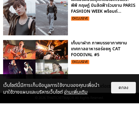
พีพี กฤษฏ์ บินลัดฟ้าร่วมงาน PARIS
FASHION WEEK พร้อมถ่...
EXCLUSIVE
เก็บมาฝาก ภาพบรรยากาศงาน
เทศกาลอาหารอร่อยหู CAT
FOODIVAL #5
EXCLUSIVE
เว็บไซต์นี้มีการเก็บข้อมูลการใช้งานของคุณเพื่อนำ
เกี่ยวกับเรา
ติดต่อลงโฆษณา
ติดต่อเรา
เก็บตกภาพฟินๆ คอนเสิร์ตนั่งใกล้
ตกลง
มาใช้วางแผนและบริหารเว็บไซต์
อ่านเพิ่มเติม
ปั่น-แสตมป์ มันคงเป็นความรักนิรัน
ดร์
© 2026
THAITICKETMAJOR
All Rights Reserved.
EXCLUSIVE