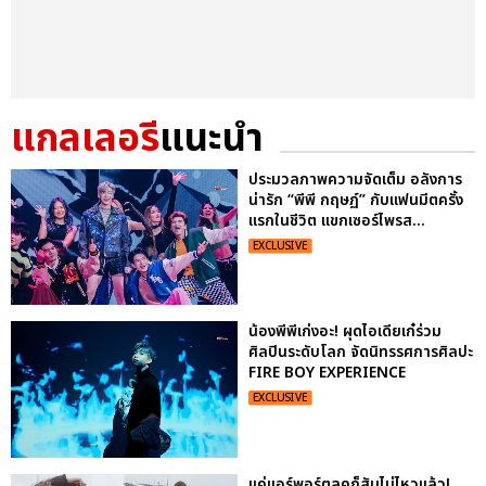
แกลเลอรี
แนะนำ
ประมวลภาพความจัดเต็ม อลังการ
น่ารัก “พีพี กฤษฏ์” กับแฟนมีตครั้ง
แรกในชีวิต แขกเซอร์ไพรส...
EXCLUSIVE
น้องพีพีเก่งอะ! ผุดไอเดียเก๋ร่วม
ศิลปินระดับโลก จัดนิทรรศการศิลปะ
FIRE BOY EXPERIENCE
EXCLUSIVE
แค่แอร์พอร์ตลุคก็สับไม่ไหวแล้ว!