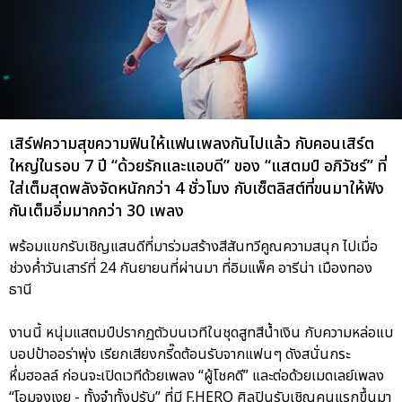
เสิร์ฟความสุขความฟินให้แฟนเพลงกันไปแล้ว กับคอนเสิร์ต
ใหญ่ในรอบ 7 ปี “ด้วยรักและแอบดี” ของ “แสตมป์ อภิวัชร์” ที่
ใส่เต็มสุดพลังจัดหนักกว่า 4 ชั่วโมง กับเซ็ตลิสต์ที่ขนมาให้ฟัง
กันเต็มอิ่มมากกว่า 30 เพลง
พร้อมแขกรับเชิญแสนดีที่มาร่วมสร้างสีสันทวีคูณความสนุก ไปเมื่อ
ช่วงค่ำวันเสาร์ที่ 24 กันยายนที่ผ่านมา ที่อิมแพ็ค อารีน่า เมืองทอง
ธานี
งานนี้ หนุ่มแสตมป์ปรากฏตัวบนเวทีในชุดสูทสีน้ำเงิน กับความหล่อแบ
บอปป้าออร่าพุ่ง เรียกเสียงกรี๊ดต้อนรับจากแฟนๆ ดังสนั่นกระ
หึ่มฮอลล์ ก่อนจะเปิดเวทีด้วยเพลง “ผู้โชคดี” และต่อด้วยเมดเลย์เพลง
“โอมจงเงย - ทั้งจำทั้งปรับ” ที่มี F.HERO ศิลปินรับเชิญคนแรกขึ้นมา