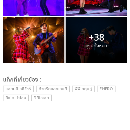
+38
ดูรูปทั้งหมด
เเท็กที่เกี่ยวข้อง :
แสตมป์ อภิวัชร์
ด้วยรักและแอบดี
พีพี กฤษฏ์
F.HERO
สิงโต นำโชค
วี วิโอเลต