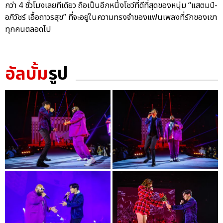
กว่า 4 ชั่วโมงเลยทีเดียว ถือเป็นอีกหนึ่งโชว์ที่ดีที่สุดของหนุ่ม “แสตมป์-
อภิวัชร์ เอื้อถาวรสุข” ที่จะอยู่ในความทรงจำของแฟนเพลงที่รักของเขา
ทุกคนตลอดไป
อัลบั้ม
รูป