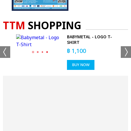
TTM
SHOPPING
LS
BABYMETAL - LOGO T-
SHIRT
฿
1,100
BUY NOW