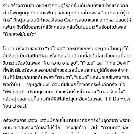
ร่วมสร้างความสนุกและปลุกคนดูให้ลุกขึ้นเต้นกันตั้งแต่ช่วงแรก จาก
นั้นก็พักพูดคุยทักทายแฟนๆ และสนุกกันต่อในเพลง “คนที่คุณก็รู้ว่า
ใคร” ที่หนุ่มแสตมป์ทำเซอร์ไพรส์ ด้วยการลงมาแจกดอกกุหลาบแดงให้
แฟนๆ ถึงที่นั่งอย่างใกล้ชิดก่อนจะกลับขึ้นไปบนเวทีพร้อมโชว์เพลง
“นักเลงคีย์บอร์ด”
ไม่นานก็ถึงคิวของสาว “วี วิโอเลต” อีกหนึ่งแขกรับเชิญคนสำคัญที่ได้
ขึ้นชื่อว่าเป็นศิลปินที่ฟีเจอริ่งกับแสตมป์มากที่สุดในโลก โดยงานนี้สาว
วีมาร่วมร้องในเพลง “ฝัน หวาน อาย จูบ”, “ถ้าเธอ” และ “The Devil”
ที่พลังเสียงร้องและความน่ารักของเธอนั้นสะกดคนดูได้ทั้งฮอลล์ จาก
นั้นก็ไปสนุกกันต่อกับเพลง “พริบตา”, “แอบดี” และเมดเลย์เพลง “รอ
ฟังคำนั้น – ทฤษฎีสีชมพู” ก่อนที่เสียงกรี๊ดจะดังกระหึ่มอีกครั้ง เมื่อ
“พีพี กฤษฏ์" ปรากฏตัวบนเวทีและร่วมร้องในเพลง “กาลครั้งหนึ่ง”
แล้วหนุ่มแสตมป์ก็ยกเวทีให้พีพีได้โชว์สุดเหวี่ยงในเพลง “I'll Do How
You Like It”
ครึ่งหลังการแสดง แสตมป์กลับขึ้นมาบนเวทีอีกครั้งในชุดสีขาว พร้อม
กับเมดเลย์เพลง “ถ้าเธอไม่รู้สึก – ครั้งสุดท้าย – สบู่”, “ความคิด” และ