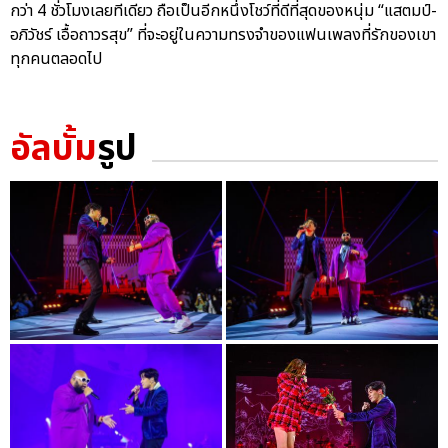
กว่า 4 ชั่วโมงเลยทีเดียว ถือเป็นอีกหนึ่งโชว์ที่ดีที่สุดของหนุ่ม “แสตมป์-
อภิวัชร์ เอื้อถาวรสุข” ที่จะอยู่ในความทรงจำของแฟนเพลงที่รักของเขา
ทุกคนตลอดไป
อัลบั้ม
รูป