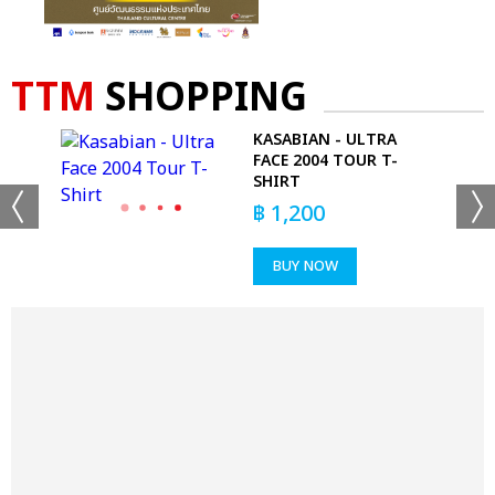
TTM
SHOPPING
1970
KASABIAN - ULTRA
D
FACE 2004 TOUR T-
SHIRT
฿
1,200
BUY NOW