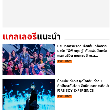
แกลเลอรี
แนะนำ
ประมวลภาพความจัดเต็ม อลังการ
น่ารัก “พีพี กฤษฏ์” กับแฟนมีตครั้ง
แรกในชีวิต แขกเซอร์ไพรส...
EXCLUSIVE
น้องพีพีเก่งอะ! ผุดไอเดียเก๋ร่วม
ศิลปินระดับโลก จัดนิทรรศการศิลปะ
FIRE BOY EXPERIENCE
EXCLUSIVE