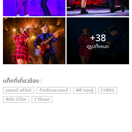
+38
ดูรูปทั้งหมด
เเท็กที่เกี่ยวข้อง :
แสตมป์ อภิวัชร์
ด้วยรักและแอบดี
พีพี กฤษฏ์
F.HERO
สิงโต นำโชค
วี วิโอเลต