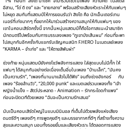
“1%” ก่อนที่ “สิงโต นำโชค” จะมาร่วมโชว์ในเพลง “ความคิด” ในสไตล์
อีสาน, “โด่ ดิ ดง” และ “ชายกลาง” พร้อมสร้างเสียงหัวเราะให้กับแฟนๆ
ไม่หยุด สมกับที่แสตมป์ให้การยอมรับว่า สิงโต คือ นักเอ็นเตอร์เทน
เนอร์ที่เก่งมากๆ ที่อยากให้มาร่วมสร้างความสนุกให้กับแฟนๆ ของ
เขาในคอนเสิร์ตครั้งนี้ จากนั้นหนุ่มแสตมป์ก็ถือโอกาสแนะนำสมาชิก
นักดนตรีไปพร้อมกับการบรรเลงเพลง “ภูเขาบังเส้นผม” ก่อนที่จะพา
ไปสนุกกันอีกครั้งกับแขกรับเชิญคนสนิท F.HERO ในเมดเลย์เพลง
“KARMA – จำเก่ง” และ “ให้ตายสิพับผ่า”
ช่วงท้าย หนุ่มแสตมป์ยังคงโชว์พลังการแสดง ใส่สุดแบบไม่มีกั๊ก ให้
แฟนๆ ได้สนุกกันอย่างต่อเนื่องเต็มอิ่มในเพลง “บ้านเล็ก”, “มันคง
เป็นความรัก”, “เพลงที่นานมาแล้วไม่ได้ฟัง” จนถึงช่วงอังกอร์ กับ
เพลง “ร้อยล้านวิว”, “20,000 punk” และเมดเลย์รวมเพลงทั้ง “เจ้า
หญิงน้ำแข็ง – สัตว์ประหลาด - Animation – รักกระโดดกำแพง”
ก่อนจะปิดเวทีด้วยเพลง “ฉันจะเป็นความรักเสมอ”
นับเป็นคอนเสิร์ตใหญ่ในแบบมินิมอล ที่เต็มไปด้วยพลังแห่งเสียง
ดนตรีดีๆ เพลงดีๆ การพูดคุยดีๆ และบรรยากาศที่ดีๆ ที่สร้างทั้งความ
สุขและความสนุก มอบทั้งรอยยิ้มและเสียงหัวเราะ ได้ตลอดการแสดง