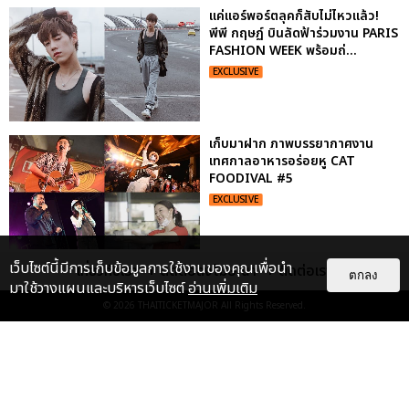
แค่แอร์พอร์ตลุคก็สับไม่ไหวแล้ว!
พีพี กฤษฏ์ บินลัดฟ้าร่วมงาน PARIS
FASHION WEEK พร้อมถ่...
EXCLUSIVE
เก็บมาฝาก ภาพบรรยากาศงาน
เทศกาลอาหารอร่อยหู CAT
FOODIVAL #5
EXCLUSIVE
เว็บไซต์นี้มีการเก็บข้อมูลการใช้งานของคุณเพื่อนำ
เกี่ยวกับเรา
ติดต่อลงโฆษณา
ติดต่อเรา
เก็บตกภาพฟินๆ คอนเสิร์ตนั่งใกล้
ตกลง
มาใช้วางแผนและบริหารเว็บไซต์
อ่านเพิ่มเติม
ปั่น-แสตมป์ มันคงเป็นความรักนิรัน
ดร์
© 2026
THAITICKETMAJOR
All Rights Reserved.
EXCLUSIVE