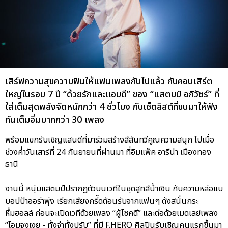
เสิร์ฟความสุขความฟินให้แฟนเพลงกันไปแล้ว กับคอนเสิร์ต
ใหญ่ในรอบ 7 ปี “ด้วยรักและแอบดี” ของ “แสตมป์ อภิวัชร์” ที่
ใส่เต็มสุดพลังจัดหนักกว่า 4 ชั่วโมง กับเซ็ตลิสต์ที่ขนมาให้ฟัง
กันเต็มอิ่มมากกว่า 30 เพลง
พร้อมแขกรับเชิญแสนดีที่มาร่วมสร้างสีสันทวีคูณความสนุก ไปเมื่อ
ช่วงค่ำวันเสาร์ที่ 24 กันยายนที่ผ่านมา ที่อิมแพ็ค อารีน่า เมืองทอง
ธานี
งานนี้ หนุ่มแสตมป์ปรากฏตัวบนเวทีในชุดสูทสีน้ำเงิน กับความหล่อแบ
บอปป้าออร่าพุ่ง เรียกเสียงกรี๊ดต้อนรับจากแฟนๆ ดังสนั่นกระ
หึ่มฮอลล์ ก่อนจะเปิดเวทีด้วยเพลง “ผู้โชคดี” และต่อด้วยเมดเลย์เพลง
“โอมจงเงย - ทั้งจำทั้งปรับ” ที่มี F.HERO ศิลปินรับเชิญคนแรกขึ้นมา