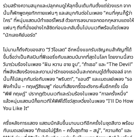
ร่วมสร้างความสนุกและปลุกคนดูให้ลุกขึ้นเต้นกันตั้งแต่ช่วงแรก จาก
นั้นก็พักพูดคุยทักทายแฟนๆ และสนุกกันต่อในเพลง “คนที่คุณก็รู้ว่า
ใคร” ที่หนุ่มแสตมป์ทำเซอร์ไพรส์ ด้วยการลงมาแจกดอกกุหลาบแดงให้
แฟนๆ ถึงที่นั่งอย่างใกล้ชิดก่อนจะกลับขึ้นไปบนเวทีพร้อมโชว์เพลง
“นักเลงคีย์บอร์ด”
ไม่นานก็ถึงคิวของสาว “วี วิโอเลต” อีกหนึ่งแขกรับเชิญคนสำคัญที่ได้
ขึ้นชื่อว่าเป็นศิลปินที่ฟีเจอริ่งกับแสตมป์มากที่สุดในโลก โดยงานนี้สาว
วีมาร่วมร้องในเพลง “ฝัน หวาน อาย จูบ”, “ถ้าเธอ” และ “The Devil”
ที่พลังเสียงร้องและความน่ารักของเธอนั้นสะกดคนดูได้ทั้งฮอลล์ จาก
นั้นก็ไปสนุกกันต่อกับเพลง “พริบตา”, “แอบดี” และเมดเลย์เพลง “รอ
ฟังคำนั้น – ทฤษฎีสีชมพู” ก่อนที่เสียงกรี๊ดจะดังกระหึ่มอีกครั้ง เมื่อ
“พีพี กฤษฏ์" ปรากฏตัวบนเวทีและร่วมร้องในเพลง “กาลครั้งหนึ่ง”
แล้วหนุ่มแสตมป์ก็ยกเวทีให้พีพีได้โชว์สุดเหวี่ยงในเพลง “I'll Do How
You Like It”
ครึ่งหลังการแสดง แสตมป์กลับขึ้นมาบนเวทีอีกครั้งในชุดสีขาว พร้อม
กับเมดเลย์เพลง “ถ้าเธอไม่รู้สึก – ครั้งสุดท้าย – สบู่”, “ความคิด” และ