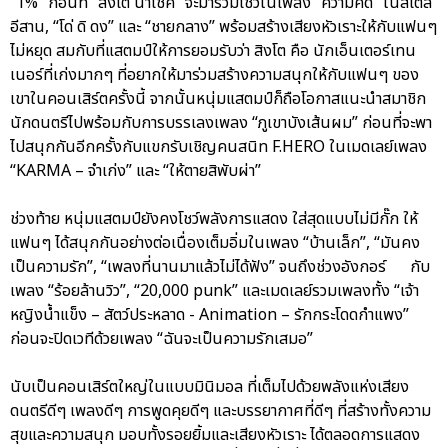
“1%” ก่อนที่ “สิงโต นำโชค” จะมาร่วมโชว์ในเพลง “ความคิด” ในสไตล์
อีสาน, “โด่ ดิ ดง” และ “ชายกลาง” พร้อมสร้างเสียงหัวเราะให้กับแฟนๆ
ไม่หยุด สมกับที่แสตมป์ให้การยอมรับว่า สิงโต คือ นักเอ็นเตอร์เทน
เนอร์ที่เก่งมากๆ ที่อยากให้มาร่วมสร้างความสนุกให้กับแฟนๆ ของ
เขาในคอนเสิร์ตครั้งนี้ จากนั้นหนุ่มแสตมป์ก็ถือโอกาสแนะนำสมาชิก
นักดนตรีไปพร้อมกับการบรรเลงเพลง “ภูเขาบังเส้นผม” ก่อนที่จะพา
ไปสนุกกันอีกครั้งกับแขกรับเชิญคนสนิท F.HERO ในเมดเลย์เพลง
“KARMA – จำเก่ง” และ “ให้ตายสิพับผ่า”
ช่วงท้าย หนุ่มแสตมป์ยังคงโชว์พลังการแสดง ใส่สุดแบบไม่มีกั๊ก ให้
แฟนๆ ได้สนุกกันอย่างต่อเนื่องเต็มอิ่มในเพลง “บ้านเล็ก”, “มันคง
เป็นความรัก”, “เพลงที่นานมาแล้วไม่ได้ฟัง” จนถึงช่วงอังกอร์ กับ
เพลง “ร้อยล้านวิว”, “20,000 punk” และเมดเลย์รวมเพลงทั้ง “เจ้า
หญิงน้ำแข็ง – สัตว์ประหลาด - Animation – รักกระโดดกำแพง”
ก่อนจะปิดเวทีด้วยเพลง “ฉันจะเป็นความรักเสมอ”
นับเป็นคอนเสิร์ตใหญ่ในแบบมินิมอล ที่เต็มไปด้วยพลังแห่งเสียง
ดนตรีดีๆ เพลงดีๆ การพูดคุยดีๆ และบรรยากาศที่ดีๆ ที่สร้างทั้งความ
สุขและความสนุก มอบทั้งรอยยิ้มและเสียงหัวเราะ ได้ตลอดการแสดง