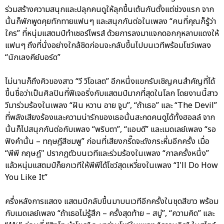
ร่วมสร้างความสนุกและปลุกคนดูให้ลุกขึ้นเต้นกันตั้งแต่ช่วงแรก จาก
นั้นก็พักพูดคุยทักทายแฟนๆ และสนุกกันต่อในเพลง “คนที่คุณก็รู้ว่า
ใคร” ที่หนุ่มแสตมป์ทำเซอร์ไพรส์ ด้วยการลงมาแจกดอกกุหลาบแดงให้
แฟนๆ ถึงที่นั่งอย่างใกล้ชิดก่อนจะกลับขึ้นไปบนเวทีพร้อมโชว์เพลง
“นักเลงคีย์บอร์ด”
ไม่นานก็ถึงคิวของสาว “วี วิโอเลต” อีกหนึ่งแขกรับเชิญคนสำคัญที่ได้
ขึ้นชื่อว่าเป็นศิลปินที่ฟีเจอริ่งกับแสตมป์มากที่สุดในโลก โดยงานนี้สาว
วีมาร่วมร้องในเพลง “ฝัน หวาน อาย จูบ”, “ถ้าเธอ” และ “The Devil”
ที่พลังเสียงร้องและความน่ารักของเธอนั้นสะกดคนดูได้ทั้งฮอลล์ จาก
นั้นก็ไปสนุกกันต่อกับเพลง “พริบตา”, “แอบดี” และเมดเลย์เพลง “รอ
ฟังคำนั้น – ทฤษฎีสีชมพู” ก่อนที่เสียงกรี๊ดจะดังกระหึ่มอีกครั้ง เมื่อ
“พีพี กฤษฏ์" ปรากฏตัวบนเวทีและร่วมร้องในเพลง “กาลครั้งหนึ่ง”
แล้วหนุ่มแสตมป์ก็ยกเวทีให้พีพีได้โชว์สุดเหวี่ยงในเพลง “I'll Do How
You Like It”
ครึ่งหลังการแสดง แสตมป์กลับขึ้นมาบนเวทีอีกครั้งในชุดสีขาว พร้อม
กับเมดเลย์เพลง “ถ้าเธอไม่รู้สึก – ครั้งสุดท้าย – สบู่”, “ความคิด” และ