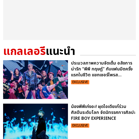
แกลเลอรี
แนะนำ
ประมวลภาพความจัดเต็ม อลังการ
น่ารัก “พีพี กฤษฏ์” กับแฟนมีตครั้ง
แรกในชีวิต แขกเซอร์ไพรส...
EXCLUSIVE
น้องพีพีเก่งอะ! ผุดไอเดียเก๋ร่วม
ศิลปินระดับโลก จัดนิทรรศการศิลปะ
FIRE BOY EXPERIENCE
EXCLUSIVE