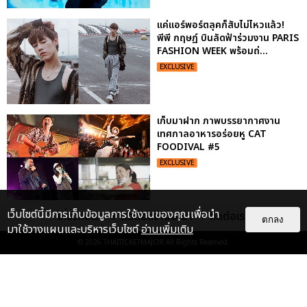
แค่แอร์พอร์ตลุคก็สับไม่ไหวแล้ว!
พีพี กฤษฏ์ บินลัดฟ้าร่วมงาน PARIS
FASHION WEEK พร้อมถ่...
EXCLUSIVE
เก็บมาฝาก ภาพบรรยากาศงาน
เทศกาลอาหารอร่อยหู CAT
FOODIVAL #5
EXCLUSIVE
เว็บไซต์นี้มีการเก็บข้อมูลการใช้งานของคุณเพื่อนำ
เกี่ยวกับเรา
ติดต่อลงโฆษณา
ติดต่อเรา
เก็บตกภาพฟินๆ คอนเสิร์ตนั่งใกล้
ตกลง
มาใช้วางแผนและบริหารเว็บไซต์
อ่านเพิ่มเติม
ปั่น-แสตมป์ มันคงเป็นความรักนิรัน
ดร์
© 2026
THAITICKETMAJOR
All Rights Reserved.
EXCLUSIVE