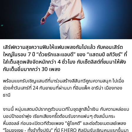
เสิร์ฟความสุขความฟินให้แฟนเพลงกันไปแล้ว กับคอนเสิร์ต
ใหญ่ในรอบ 7 ปี “ด้วยรักและแอบดี” ของ “แสตมป์ อภิวัชร์” ที่
ใส่เต็มสุดพลังจัดหนักกว่า 4 ชั่วโมง กับเซ็ตลิสต์ที่ขนมาให้ฟัง
กันเต็มอิ่มมากกว่า 30 เพลง
พร้อมแขกรับเชิญแสนดีที่มาร่วมสร้างสีสันทวีคูณความสนุก ไปเมื่อ
ช่วงค่ำวันเสาร์ที่ 24 กันยายนที่ผ่านมา ที่อิมแพ็ค อารีน่า เมืองทอง
ธานี
งานนี้ หนุ่มแสตมป์ปรากฏตัวบนเวทีในชุดสูทสีน้ำเงิน กับความหล่อแบ
บอปป้าออร่าพุ่ง เรียกเสียงกรี๊ดต้อนรับจากแฟนๆ ดังสนั่นกระ
หึ่มฮอลล์ ก่อนจะเปิดเวทีด้วยเพลง “ผู้โชคดี” และต่อด้วยเมดเลย์เพลง
“โอมจงเงย - ทั้งจำทั้งปรับ” ที่มี F.HERO ศิลปินรับเชิญคนแรกขึ้นมา