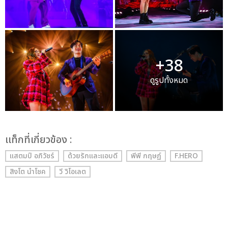
+38
ดูรูปทั้งหมด
เเท็กที่เกี่ยวข้อง :
แสตมป์ อภิวัชร์
ด้วยรักและแอบดี
พีพี กฤษฏ์
F.HERO
สิงโต นำโชค
วี วิโอเลต