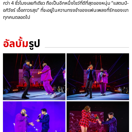
กว่า 4 ชั่วโมงเลยทีเดียว ถือเป็นอีกหนึ่งโชว์ที่ดีที่สุดของหนุ่ม “แสตมป์-
อภิวัชร์ เอื้อถาวรสุข” ที่จะอยู่ในความทรงจำของแฟนเพลงที่รักของเขา
ทุกคนตลอดไป
อัลบั้ม
รูป