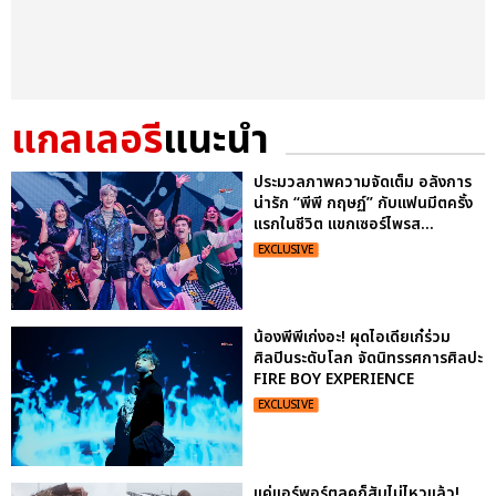
แกลเลอรี
แนะนำ
ประมวลภาพความจัดเต็ม อลังการ
น่ารัก “พีพี กฤษฏ์” กับแฟนมีตครั้ง
แรกในชีวิต แขกเซอร์ไพรส...
EXCLUSIVE
น้องพีพีเก่งอะ! ผุดไอเดียเก๋ร่วม
ศิลปินระดับโลก จัดนิทรรศการศิลปะ
FIRE BOY EXPERIENCE
EXCLUSIVE
แค่แอร์พอร์ตลุคก็สับไม่ไหวแล้ว!