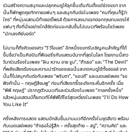
ร่วมสร้างความสนุกและปลุกคนดูให้ลุกขึ้นเต้นกันตั้งแต่ช่วงแรก จาก
นั้นก็พักพูดคุยทักทายแฟนๆ และสนุกกันต่อในเพลง “คนที่คุณก็รู้ว่า
ใคร” ที่หนุ่มแสตมป์ทำเซอร์ไพรส์ ด้วยการลงมาแจกดอกกุหลาบแดงให้
แฟนๆ ถึงที่นั่งอย่างใกล้ชิดก่อนจะกลับขึ้นไปบนเวทีพร้อมโชว์เพลง
“นักเลงคีย์บอร์ด”
ไม่นานก็ถึงคิวของสาว “วี วิโอเลต” อีกหนึ่งแขกรับเชิญคนสำคัญที่ได้
ขึ้นชื่อว่าเป็นศิลปินที่ฟีเจอริ่งกับแสตมป์มากที่สุดในโลก โดยงานนี้สาว
วีมาร่วมร้องในเพลง “ฝัน หวาน อาย จูบ”, “ถ้าเธอ” และ “The Devil”
ที่พลังเสียงร้องและความน่ารักของเธอนั้นสะกดคนดูได้ทั้งฮอลล์ จาก
นั้นก็ไปสนุกกันต่อกับเพลง “พริบตา”, “แอบดี” และเมดเลย์เพลง “รอ
ฟังคำนั้น – ทฤษฎีสีชมพู” ก่อนที่เสียงกรี๊ดจะดังกระหึ่มอีกครั้ง เมื่อ
“พีพี กฤษฏ์" ปรากฏตัวบนเวทีและร่วมร้องในเพลง “กาลครั้งหนึ่ง”
แล้วหนุ่มแสตมป์ก็ยกเวทีให้พีพีได้โชว์สุดเหวี่ยงในเพลง “I'll Do How
You Like It”
ครึ่งหลังการแสดง แสตมป์กลับขึ้นมาบนเวทีอีกครั้งในชุดสีขาว พร้อม
กับเมดเลย์เพลง “ถ้าเธอไม่รู้สึก – ครั้งสุดท้าย – สบู่”, “ความคิด” และ