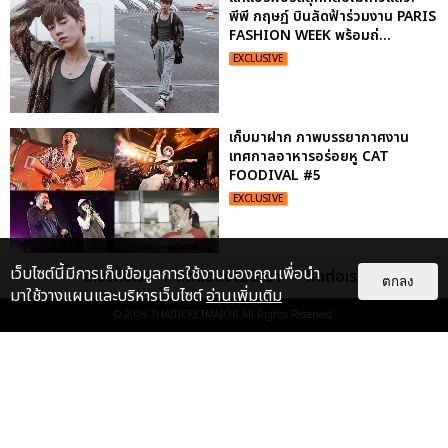
พีพี กฤษฏ์ บินลัดฟ้าร่วมงาน PARIS
FASHION WEEK พร้อมถ่...
EXCLUSIVE
เก็บมาฝาก ภาพบรรยากาศงาน
เทศกาลอาหารอร่อยหู CAT
FOODIVAL #5
EXCLUSIVE
เว็บไซต์นี้มีการเก็บข้อมูลการใช้งานของคุณเพื่อนำ
เกี่ยวกับเรา
ติดต่อลงโฆษณา
ติดต่อเรา
เก็บตกภาพฟินๆ คอนเสิร์ตนั่งใกล้
ตกลง
มาใช้วางแผนและบริหารเว็บไซต์
อ่านเพิ่มเติม
ปั่น-แสตมป์ มันคงเป็นความรักนิรัน
ดร์
© 2026
THAITICKETMAJOR
All Rights Reserved.
EXCLUSIVE