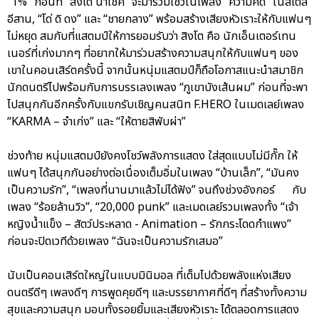
“1%” ก่อนที่ “สิงโต นำโชค” จะมาร่วมโชว์ในเพลง “ความคิด” ในสไตล์
อีสาน, “โด่ ดิ ดง” และ “ชายกลาง” พร้อมสร้างเสียงหัวเราะให้กับแฟนๆ
ไม่หยุด สมกับที่แสตมป์ให้การยอมรับว่า สิงโต คือ นักเอ็นเตอร์เทน
เนอร์ที่เก่งมากๆ ที่อยากให้มาร่วมสร้างความสนุกให้กับแฟนๆ ของ
เขาในคอนเสิร์ตครั้งนี้ จากนั้นหนุ่มแสตมป์ก็ถือโอกาสแนะนำสมาชิก
นักดนตรีไปพร้อมกับการบรรเลงเพลง “ภูเขาบังเส้นผม” ก่อนที่จะพา
ไปสนุกกันอีกครั้งกับแขกรับเชิญคนสนิท F.HERO ในเมดเลย์เพลง
“KARMA – จำเก่ง” และ “ให้ตายสิพับผ่า”
ช่วงท้าย หนุ่มแสตมป์ยังคงโชว์พลังการแสดง ใส่สุดแบบไม่มีกั๊ก ให้
แฟนๆ ได้สนุกกันอย่างต่อเนื่องเต็มอิ่มในเพลง “บ้านเล็ก”, “มันคง
เป็นความรัก”, “เพลงที่นานมาแล้วไม่ได้ฟัง” จนถึงช่วงอังกอร์ กับ
เพลง “ร้อยล้านวิว”, “20,000 punk” และเมดเลย์รวมเพลงทั้ง “เจ้า
หญิงน้ำแข็ง – สัตว์ประหลาด - Animation – รักกระโดดกำแพง”
ก่อนจะปิดเวทีด้วยเพลง “ฉันจะเป็นความรักเสมอ”
นับเป็นคอนเสิร์ตใหญ่ในแบบมินิมอล ที่เต็มไปด้วยพลังแห่งเสียง
ดนตรีดีๆ เพลงดีๆ การพูดคุยดีๆ และบรรยากาศที่ดีๆ ที่สร้างทั้งความ
สุขและความสนุก มอบทั้งรอยยิ้มและเสียงหัวเราะ ได้ตลอดการแสดง