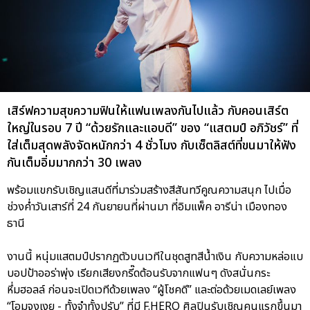
เสิร์ฟความสุขความฟินให้แฟนเพลงกันไปแล้ว กับคอนเสิร์ต
ใหญ่ในรอบ 7 ปี “ด้วยรักและแอบดี” ของ “แสตมป์ อภิวัชร์” ที่
ใส่เต็มสุดพลังจัดหนักกว่า 4 ชั่วโมง กับเซ็ตลิสต์ที่ขนมาให้ฟัง
กันเต็มอิ่มมากกว่า 30 เพลง
พร้อมแขกรับเชิญแสนดีที่มาร่วมสร้างสีสันทวีคูณความสนุก ไปเมื่อ
ช่วงค่ำวันเสาร์ที่ 24 กันยายนที่ผ่านมา ที่อิมแพ็ค อารีน่า เมืองทอง
ธานี
งานนี้ หนุ่มแสตมป์ปรากฏตัวบนเวทีในชุดสูทสีน้ำเงิน กับความหล่อแบ
บอปป้าออร่าพุ่ง เรียกเสียงกรี๊ดต้อนรับจากแฟนๆ ดังสนั่นกระ
หึ่มฮอลล์ ก่อนจะเปิดเวทีด้วยเพลง “ผู้โชคดี” และต่อด้วยเมดเลย์เพลง
“โอมจงเงย - ทั้งจำทั้งปรับ” ที่มี F.HERO ศิลปินรับเชิญคนแรกขึ้นมา