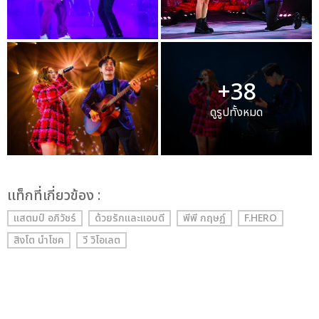
+38
ดูรูปทั้งหมด
เเท็กที่เกี่ยวข้อง :
แสตมป์ อภิวัชร์
ด้วยรักและแอบดี
พีพี กฤษฏ์
F.HERO
สิงโต นำโชค
วี วิโอเลต