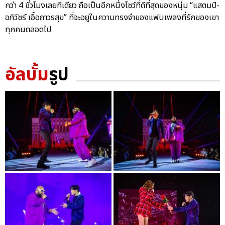
กว่า 4 ชั่วโมงเลยทีเดียว ถือเป็นอีกหนึ่งโชว์ที่ดีที่สุดของหนุ่ม “แสตมป์-
อภิวัชร์ เอื้อถาวรสุข” ที่จะอยู่ในความทรงจำของแฟนเพลงที่รักของเขา
ทุกคนตลอดไป
อัลบั้ม
รูป