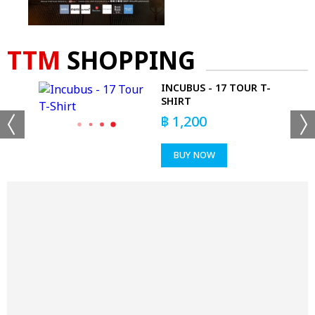
TTM
SHOPPING
WALL
INCUBUS - 17 TOUR T-
SHIRT
฿
1,200
BUY NOW