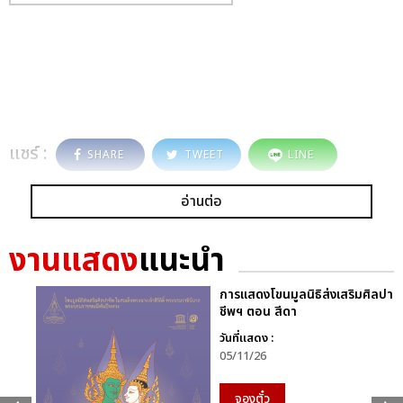
แชร์ :
SHARE
TWEET
LINE
อ่านต่อ
งานแสดง
แนะนำ
การแสดงโขนมูลนิธิส่งเสริมศิลปา
ชีพฯ ตอน สีดา
วันที่แสดง :
05/11/26
จองตั๋ว