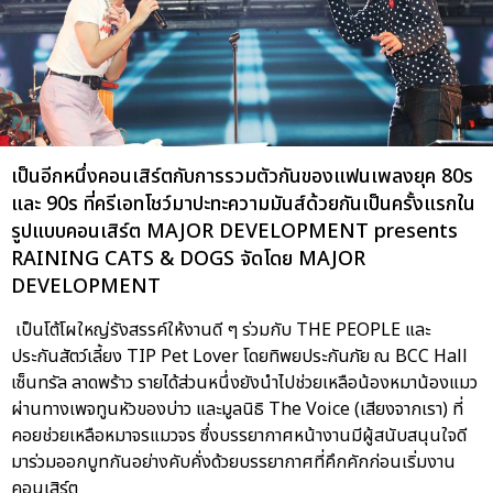
เป็นอีกหนึ่งคอนเสิร์ตกับการรวมตัวกันของแฟนเพลงยุค 80s
และ 90s ที่ครีเอทโชว์มาปะทะความมันส์ด้วยกันเป็นครั้งแรกใน
รูปแบบคอนเสิร์ต MAJOR DEVELOPMENT presents
RAINING CATS & DOGS จัดโดย MAJOR
DEVELOPMENT
เป็นโต้โผใหญ่รังสรรค์ให้งานดี ๆ ร่วมกับ THE PEOPLE และ
ประกันสัตว์เลี้ยง TIP Pet Lover โดยทิพยประกันภัย ณ BCC Hall
เซ็นทรัล ลาดพร้าว รายได้ส่วนหนึ่งยังนำไปช่วยเหลือน้องหมาน้องแมว
ผ่านทางเพจทูนหัวของบ่าว และมูลนิธิ The Voice (เสียงจากเรา) ที่
คอยช่วยเหลือหมาจรแมวจร ซึ่งบรรยากาศหน้างานมีผู้สนับสนุนใจดี
มาร่วมออกบูทกันอย่างคับคั่งด้วยบรรยากาศที่คึกคักก่อนเริ่มงาน
คอนเสิร์ต