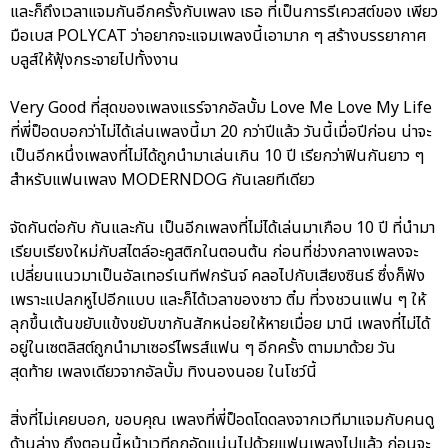
และก็ถึงเวลาแจมกันอีกครั้งกับเพลง เธอ ที่เป็นการรีเควสต์ของ เพียว
มือเบส POLYCAT ว่าอยากจะแจมเพลงนี้เอามาก ๆ สร้างบรรยากาศ
บลูส์ให้ฟุ้งกระจายไปทั้งงาน
Very Good ที่สุดของเพลงแรร์จากอัลบั้ม Love Me Love My Life
ที่พี่ป็อดบอกว่าไม่ได้เล่นเพลงนี้มา 20 กว่าปีแล้ว วันนี้เมื่อปีก่อน น่าจะ
เป็นอีกหนึ่งเพลงที่ไม่ได้ถูกนำมาเล่นเกิน 10 ปี เรียกว่าฟินกันยาว ๆ
สำหรับแฟนเพลง MODERNDOG กันเลยทีเดียว
จัดกันต่อกับ กันและกัน เป็นอีกเพลงที่ไม่ได้เล่นมาเกือบ 10 ปี ที่นำมา
เรียบเรียงใหม่กับสไตล์อะคูสติกในตอนต้น ก่อนที่ช่วงกลางเพลงจะ
เปลี่ยนแนวมาเป็นอัลเทอร์เนทีฟกรันจ์ คลอไปกับเสียงซินธ์ ซึ่งก็ฟัง
เพราะแปลกหูไปอีกแบบ และก็ได้เวลาของชาว ติ๋ม ที่วงชวนแฟน ๆ ให้
ลุกขึ้นเต้นขยับแข้งขยับขากันสักหน่อยให้หายเมื่อย มานี เพลงที่ไม่ได้
อยู่ในเซตลิสต์ถูกนำมาเซอร์ไพรส์แฟน ๆ อีกครั้ง ตามมาด้วย วัน
สุดท้าย เพลงเดียวจากอัลบั้ม ทิงนองนอย ในโชว์นี้
สิ่งที่ไม่เคยบอก, ขอบคุณ เพลงที่พี่ป็อดโดดลงจากเวทีมาแจมกับคนดู
ด้านล่าง ถึงตอนนี้หน้าเวทีถูกอัดแน่นไปด้วยแฟนเพลงไปแล้ว ก่อนจะ