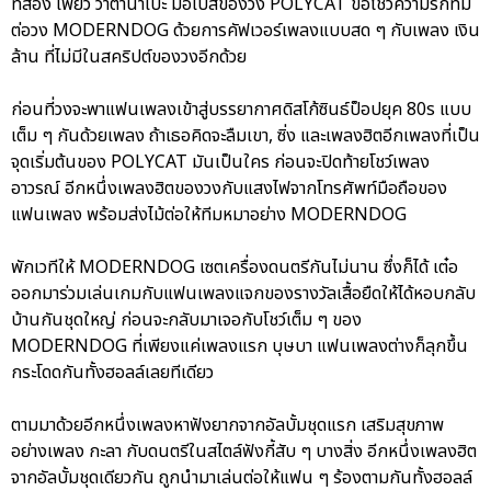
ที่สอง เพียว วาตานาเบะ มือเบสของวง POLYCAT ขอโชว์ความรักที่มี
ต่อวง MODERNDOG ด้วยการคัฟเวอร์เพลงแบบสด ๆ กับเพลง เงิน
ล้าน ที่ไม่มีในสคริปต์ของวงอีกด้วย
ก่อนที่วงจะพาแฟนเพลงเข้าสู่บรรยากาศดิสโก้ซินธ์ป็อปยุค 80s แบบ
เต็ม ๆ กันด้วยเพลง ถ้าเธอคิดจะลืมเขา, ซิ่ง และเพลงฮิตอีกเพลงที่เป็น
จุดเริ่มต้นของ POLYCAT มันเป็นใคร ก่อนจะปิดท้ายโชว์เพลง
อาวรณ์ อีกหนึ่งเพลงฮิตของวงกับแสงไฟจากโทรศัพท์มือถือของ
แฟนเพลง พร้อมส่งไม้ต่อให้ทีมหมาอย่าง MODERNDOG
พักเวทีให้ MODERNDOG เซตเครื่องดนตรีกันไม่นาน ซึ่งก็ได้ เต๋อ
ออกมาร่วมเล่นเกมกับแฟนเพลงแจกของรางวัลเสื้อยืดให้ได้หอบกลับ
บ้านกันชุดใหญ่ ก่อนจะกลับมาเจอกับโชว์เต็ม ๆ ของ
MODERNDOG ที่เพียงแค่เพลงแรก บุษบา แฟนเพลงต่างก็ลุกขึ้น
กระโดดกันทั้งฮอลล์เลยทีเดียว
ตามมาด้วยอีกหนึ่งเพลงหาฟังยากจากอัลบั้มชุดแรก เสริมสุขภาพ
อย่างเพลง กะลา กับดนตรีในสไตล์ฟังกี้สับ ๆ บางสิ่ง อีกหนึ่งเพลงฮิต
จากอัลบั้มชุดเดียวกัน ถูกนำมาเล่นต่อให้แฟน ๆ ร้องตามกันทั้งฮอลล์