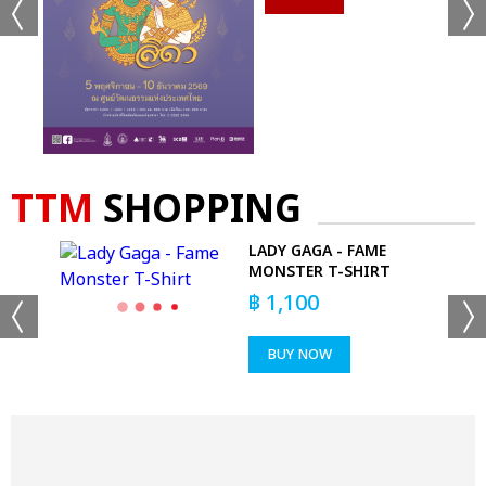
TTM
SHOPPING
LADY GAGA - FAME
R
MONSTER T-SHIRT
฿
1,100
BUY NOW