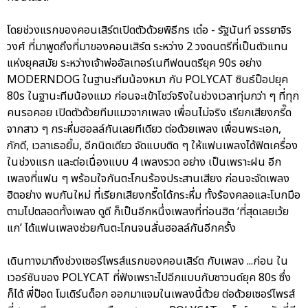
โดยช่วงแรกของคอนเสิร์ตเปิดตัวด้วยพิธีกร เต๋อ - รัฐนันท์ จรรยาจิร
วงศ์ ที่มาพูดถึงที่มาของคอนเสิร์ต ระหว่าง 2 วงดนตรีที่เป็นตัวแทน
แห่งยุคสมัย ระหว่างเจ้าพ่ออัลเทอร์เนทีฟดนตรียุค 90s อย่าง
MODERNDOG ในฐานะทีมน้องหมา กับ POLYCAT ซินธ์ป็อปยุค
80s ในฐานะทีมน้องแมว ก่อนจะเข้าโชว์จริงในช่วงเวลาทุ่มกว่า ๆ ที่ทุก
คนรอคอย เปิดตัวด้วยทีมแมวจากเพลง เพื่อนไม่จริง เรียกเสียงกรี๊ด
จากสาว ๆ กระหึ่มฮอลล์กันเลยทีเดียว ต่อด้วยเพลง เพื่อนพระเอก,
ภักดี, เวลาเธอยิ้ม, อีกนิดเดียว จัดแบบติด ๆ ให้แฟนเพลงได้ฟิตเครื่อง
ในช่วงแรก และต่อเนื่องแบบ 4 เพลงรวด อย่าง เป็นเพราะฝน อีก
เพลงที่แฟน ๆ พร้อมใจกันตะโกนร้องประสานเสียง ก่อนจะจัดเพลง
ฮิตอย่าง พบกันใหม่ ที่เรียกเสียงกรี๊ดได้กระหึ่ม ทั้งร้องคลอและโบกมือ
ตามไปตลอดทั้งเพลง ดูดี ก็เป็นอีกหนึ่งเพลงที่ท่อนฮิต ‘ที่สุดเลยเว้ย
แก’ ได้แฟนเพลงช่วยกันตะโกนจนลั่นฮอลล์กันอีกครั้ง
เดินทางมาถึงช่วงเซอร์ไพรส์แรกของคอนเสิร์ต กับเพลง ...ก่อน ใน
เวอร์ชันของ POLYCAT ที่ฟังเพราะไปอีกแบบกับซาวนด์ยุค 80s ซึ่ง
ก็ได้ พี่ป๊อด โมเดิร์นด็อก ออกมาแจมในเพลงนี้ด้วย ต่อด้วยเซอร์ไพรส์