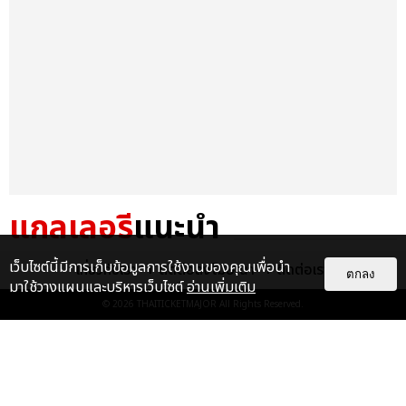
แกลเลอรี
แนะนำ
ต้องไปถ่ายรูป! ดิจิทัลอาร์ต 360
เว็บไซต์นี้มีการเก็บข้อมูลการใช้งานของคุณเพื่อนำ
เกี่ยวกับเรา
ติดต่อลงโฆษณา
ติดต่อเรา
ตกลง
องศา แสงสีเสียงสวยมาก
มาใช้วางแผนและบริหารเว็บไซต์
อ่านเพิ่มเติม
POLYCAT ‘CONCERT’
© 2026
THAITICKETMAJOR
All Rights Reserved.
EXHIBITION @ H...
EXCLUSIVE
ไม่ว่าจะวันนี้หรือวันไหน ก็จะยังภูมิใจ