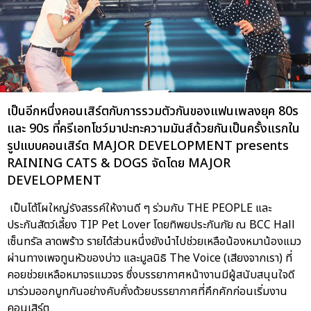
เป็นอีกหนึ่งคอนเสิร์ตกับการรวมตัวกันของแฟนเพลงยุค 80s
และ 90s ที่ครีเอทโชว์มาปะทะความมันส์ด้วยกันเป็นครั้งแรกใน
รูปแบบคอนเสิร์ต MAJOR DEVELOPMENT presents
RAINING CATS & DOGS จัดโดย MAJOR
DEVELOPMENT
เป็นโต้โผใหญ่รังสรรค์ให้งานดี ๆ ร่วมกับ THE PEOPLE และ
ประกันสัตว์เลี้ยง TIP Pet Lover โดยทิพยประกันภัย ณ BCC Hall
เซ็นทรัล ลาดพร้าว รายได้ส่วนหนึ่งยังนำไปช่วยเหลือน้องหมาน้องแมว
ผ่านทางเพจทูนหัวของบ่าว และมูลนิธิ The Voice (เสียงจากเรา) ที่
คอยช่วยเหลือหมาจรแมวจร ซึ่งบรรยากาศหน้างานมีผู้สนับสนุนใจดี
มาร่วมออกบูทกันอย่างคับคั่งด้วยบรรยากาศที่คึกคักก่อนเริ่มงาน
คอนเสิร์ต