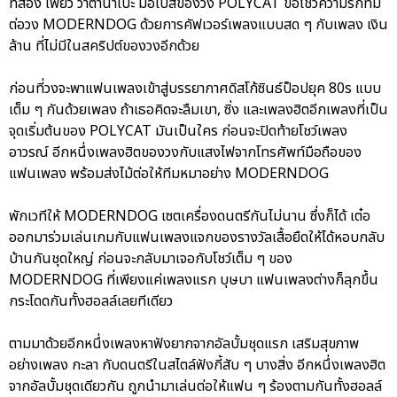
ที่สอง เพียว วาตานาเบะ มือเบสของวง POLYCAT ขอโชว์ความรักที่มี
ต่อวง MODERNDOG ด้วยการคัฟเวอร์เพลงแบบสด ๆ กับเพลง เงิน
ล้าน ที่ไม่มีในสคริปต์ของวงอีกด้วย
ก่อนที่วงจะพาแฟนเพลงเข้าสู่บรรยากาศดิสโก้ซินธ์ป็อปยุค 80s แบบ
เต็ม ๆ กันด้วยเพลง ถ้าเธอคิดจะลืมเขา, ซิ่ง และเพลงฮิตอีกเพลงที่เป็น
จุดเริ่มต้นของ POLYCAT มันเป็นใคร ก่อนจะปิดท้ายโชว์เพลง
อาวรณ์ อีกหนึ่งเพลงฮิตของวงกับแสงไฟจากโทรศัพท์มือถือของ
แฟนเพลง พร้อมส่งไม้ต่อให้ทีมหมาอย่าง MODERNDOG
พักเวทีให้ MODERNDOG เซตเครื่องดนตรีกันไม่นาน ซึ่งก็ได้ เต๋อ
ออกมาร่วมเล่นเกมกับแฟนเพลงแจกของรางวัลเสื้อยืดให้ได้หอบกลับ
บ้านกันชุดใหญ่ ก่อนจะกลับมาเจอกับโชว์เต็ม ๆ ของ
MODERNDOG ที่เพียงแค่เพลงแรก บุษบา แฟนเพลงต่างก็ลุกขึ้น
กระโดดกันทั้งฮอลล์เลยทีเดียว
ตามมาด้วยอีกหนึ่งเพลงหาฟังยากจากอัลบั้มชุดแรก เสริมสุขภาพ
อย่างเพลง กะลา กับดนตรีในสไตล์ฟังกี้สับ ๆ บางสิ่ง อีกหนึ่งเพลงฮิต
จากอัลบั้มชุดเดียวกัน ถูกนำมาเล่นต่อให้แฟน ๆ ร้องตามกันทั้งฮอลล์