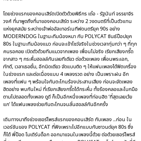
โดยช่วงแรกของคอนเสิร์ตเปิดตัวด้วยพิธีกร เต๋อ - รัฐนันท์ จรรยาจิร
วงศ์ ที่มาพูดถึงที่มาของคอนเสิร์ต ระหว่าง 2 วงดนตรีที่เป็นตัวแทน
แห่งยุคสมัย ระหว่างเจ้าพ่ออัลเทอร์เนทีฟดนตรียุค 90s อย่าง
MODERNDOG ในฐานะทีมน้องหมา กับ POLYCAT ซินธ์ป็อปยุค
80s ในฐานะทีมน้องแมว ก่อนจะเข้าโชว์จริงในช่วงเวลาทุ่มกว่า ๆ ที่ทุก
คนรอคอย เปิดตัวด้วยทีมแมวจากเพลง เพื่อนไม่จริง เรียกเสียงกรี๊ด
จากสาว ๆ กระหึ่มฮอลล์กันเลยทีเดียว ต่อด้วยเพลง เพื่อนพระเอก,
ภักดี, เวลาเธอยิ้ม, อีกนิดเดียว จัดแบบติด ๆ ให้แฟนเพลงได้ฟิตเครื่อง
ในช่วงแรก และต่อเนื่องแบบ 4 เพลงรวด อย่าง เป็นเพราะฝน อีก
เพลงที่แฟน ๆ พร้อมใจกันตะโกนร้องประสานเสียง ก่อนจะจัดเพลง
ฮิตอย่าง พบกันใหม่ ที่เรียกเสียงกรี๊ดได้กระหึ่ม ทั้งร้องคลอและโบกมือ
ตามไปตลอดทั้งเพลง ดูดี ก็เป็นอีกหนึ่งเพลงที่ท่อนฮิต ‘ที่สุดเลยเว้ย
แก’ ได้แฟนเพลงช่วยกันตะโกนจนลั่นฮอลล์กันอีกครั้ง
เดินทางมาถึงช่วงเซอร์ไพรส์แรกของคอนเสิร์ต กับเพลง ...ก่อน ใน
เวอร์ชันของ POLYCAT ที่ฟังเพราะไปอีกแบบกับซาวนด์ยุค 80s ซึ่ง
ก็ได้ พี่ป๊อด โมเดิร์นด็อก ออกมาแจมในเพลงนี้ด้วย ต่อด้วยเซอร์ไพรส์