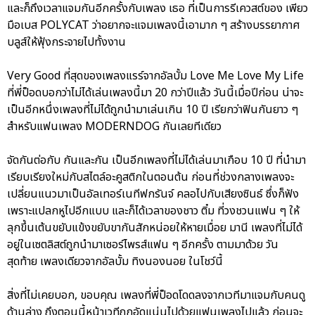
และก็ถึงเวลาแจมกันอีกครั้งกับเพลง เธอ ที่เป็นการรีเควสต์ของ เพียว
มือเบส POLYCAT ว่าอยากจะแจมเพลงนี้เอามาก ๆ สร้างบรรยากาศ
บลูส์ให้ฟุ้งกระจายไปทั้งงาน
Very Good ที่สุดของเพลงแรร์จากอัลบั้ม Love Me Love My Life
ที่พี่ป็อดบอกว่าไม่ได้เล่นเพลงนี้มา 20 กว่าปีแล้ว วันนี้เมื่อปีก่อน น่าจะ
เป็นอีกหนึ่งเพลงที่ไม่ได้ถูกนำมาเล่นเกิน 10 ปี เรียกว่าฟินกันยาว ๆ
สำหรับแฟนเพลง MODERNDOG กันเลยทีเดียว
จัดกันต่อกับ กันและกัน เป็นอีกเพลงที่ไม่ได้เล่นมาเกือบ 10 ปี ที่นำมา
เรียบเรียงใหม่กับสไตล์อะคูสติกในตอนต้น ก่อนที่ช่วงกลางเพลงจะ
เปลี่ยนแนวมาเป็นอัลเทอร์เนทีฟกรันจ์ คลอไปกับเสียงซินธ์ ซึ่งก็ฟัง
เพราะแปลกหูไปอีกแบบ และก็ได้เวลาของชาว ติ๋ม ที่วงชวนแฟน ๆ ให้
ลุกขึ้นเต้นขยับแข้งขยับขากันสักหน่อยให้หายเมื่อย มานี เพลงที่ไม่ได้
อยู่ในเซตลิสต์ถูกนำมาเซอร์ไพรส์แฟน ๆ อีกครั้ง ตามมาด้วย วัน
สุดท้าย เพลงเดียวจากอัลบั้ม ทิงนองนอย ในโชว์นี้
สิ่งที่ไม่เคยบอก, ขอบคุณ เพลงที่พี่ป็อดโดดลงจากเวทีมาแจมกับคนดู
ด้านล่าง ถึงตอนนี้หน้าเวทีถูกอัดแน่นไปด้วยแฟนเพลงไปแล้ว ก่อนจะ