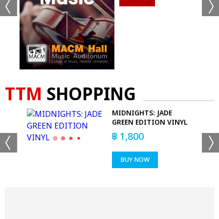
TTM
SHOPPING
EEP
MIDNIGHTS: JADE
GREEN EDITION VINYL
฿
1,800
BUY NOW