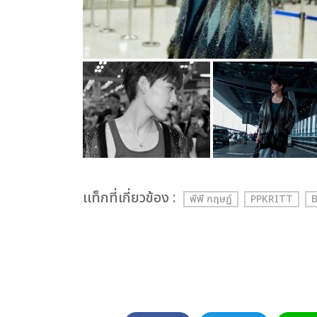
เเท็กที่เกี่ยวข้อง :
พีพี กฤษฏ์
PPKRITT