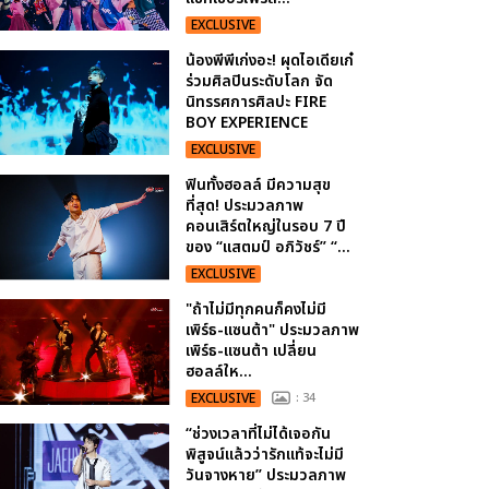
EXCLUSIVE
น้องพีพีเก่งอะ! ผุดไอเดียเก๋
ร่วมศิลปินระดับโลก จัด
นิทรรศการศิลปะ FIRE
BOY EXPERIENCE
EXCLUSIVE
ฟินทั้งฮอลล์ มีความสุข
ที่สุด! ประมวลภาพ
คอนเสิร์ตใหญ่ในรอบ 7 ปี
ของ “แสตมป์ อภิวัชร์” “...
EXCLUSIVE
"ถ้าไม่มีทุกคนก็คงไม่มี
เพิร์ธ-แซนต้า" ประมวลภาพ
เพิร์ธ-แซนต้า เปลี่ยน
ฮอลล์ให...
EXCLUSIVE
: 34
“ช่วงเวลาที่ไม่ได้เจอกัน
พิสูจน์แล้วว่ารักแท้จะไม่มี
วันจางหาย” ประมวลภาพ