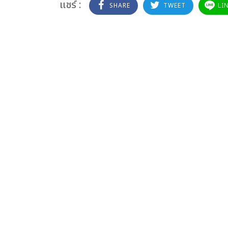
แชร์ :
SHARE
TWEET
LI