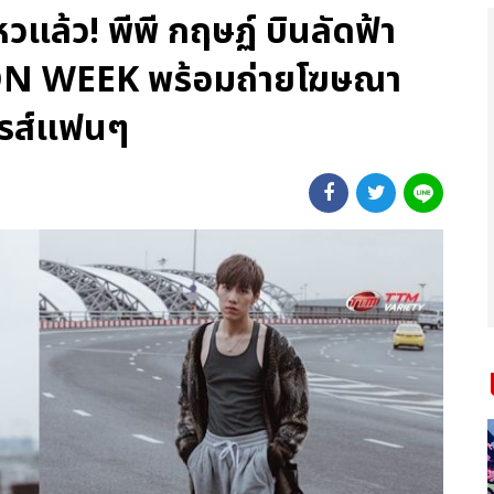
หวแล้ว! พีพี กฤษฏ์ บินลัดฟ้า
ON WEEK พร้อมถ่ายโฆษณา
พรส์แฟนๆ