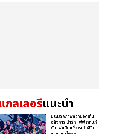
แกลเลอรี
แนะนำ
ประมวลภาพความจัดเต็ม
อลังการ น่ารัก “พีพี กฤษฏ์”
กับแฟนมีตครั้งแรกในชีวิต
แขกเซอร์ไพรส...