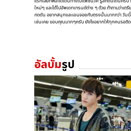
แรกเลยที่พีจะได้เดินทางไปแฟชั่นวีค รู้สึกตื่นเต้นคร
ใหม่ๆ และได้ไปอัพเดทเทรนด์ต่าง ๆ ด้วย ถ้าถามว่าเ
กดดัน อยากสนุกและเอนจอยกับตรงนั้นมากกว่า วันนี้
เช่นเคย ขอบคุณมากๆครับ ยังไงอยากให้ทุกคนรอติดต
อัลบั้ม
รูป