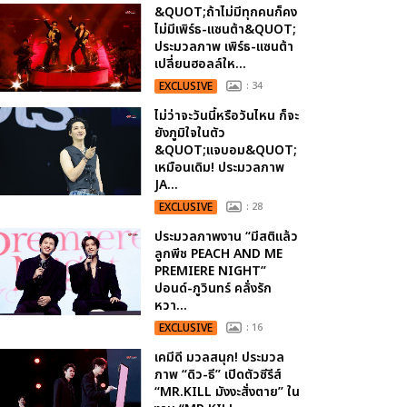
&QUOT;ถ้าไม่มีทุกคนก็คง
ไม่มีเพิร์ธ-แซนต้า&QUOT;
ประมวลภาพ เพิร์ธ-แซนต้า
เปลี่ยนฮอลล์ให...
EXCLUSIVE
: 34
ไม่ว่าจะวันนี้หรือวันไหน ก็จะ
ยังภูมิใจในตัว
&QUOT;แจบอม&QUOT;
เหมือนเดิม! ประมวลภาพ
JA...
EXCLUSIVE
: 28
ประมวลภาพงาน “มีสติแล้ว
ลูกพีช PEACH AND ME
PREMIERE NIGHT”
ปอนด์-ภูวินทร์ คลั่งรัก
หวา...
EXCLUSIVE
: 16
เคมีดี มวลสนุก! ประมวล
ภาพ “ดิว-ธี” เปิดตัวซีรีส์
“MR.KILL มังงะสั่งตาย” ใน