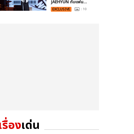
JAEHYUN กับแฟน...
EXCLUSIVE
: 10
เรื่อง
เด่น