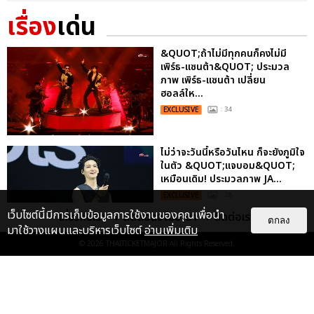
เรื่อง
เด่น
&QUOT;ถ้าไม่มีทุกคนก็คงไม่มี
เพิร์ธ-แซนต้า&QUOT; ประมวล
ภาพ เพิร์ธ-แซนต้า เปลี่ยน
ฮอลล์ให...
EXCLUSIVE
: 34
ไม่ว่าจะวันนี้หรือวันไหน ก็จะยังภูมิใจ
ในตัว &QUOT;แจบอม&QUOT;
เหมือนเดิม! ประมวลภาพ JA...
EXCLUSIVE
: 28
เว็บไซต์นี้มีการเก็บข้อมูลการใช้งานของคุณเพื่อนำ
เกี่ยวกับเรา
ติดต่อลงโฆษณา
ติดต่อเรา
ตกลง
มาใช้วางแผนและบริหารเว็บไซต์
อ่านเพิ่มเติม
© 2026
THAITICKETMAJOR
All Rights Reserved.
ประมวลภาพงาน “มีสติแล้วลูกพีช
PEACH AND ME PREMIERE
NIGHT” ปอนด์-ภูวินทร์ คลั่งรัก
หวา...
EXCLUSIVE
: 16