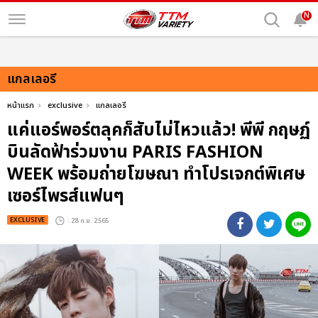
N
แกลเลอรี
หน้าแรก
exclusive
แกลเลอรี
แค่แอร์พอร์ตลุคก็สับไม่ไหวแล้ว! พีพี กฤษฏ์
บินลัดฟ้าร่วมงาน PARIS FASHION
WEEK พร้อมถ่ายโฆษณา ทำโปรเจกต์พิเศษ
เซอร์ไพรส์แฟนๆ
EXCLUSIVE
: 28 ก.ย. 2565