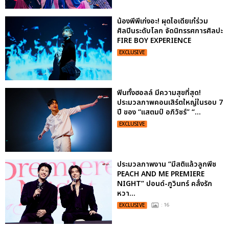
น้องพีพีเก่งอะ! ผุดไอเดียเก๋ร่วม
ศิลปินระดับโลก จัดนิทรรศการศิลปะ
FIRE BOY EXPERIENCE
EXCLUSIVE
ฟินทั้งฮอลล์ มีความสุขที่สุด!
ประมวลภาพคอนเสิร์ตใหญ่ในรอบ 7
ปี ของ “แสตมป์ อภิวัชร์” “...
EXCLUSIVE
ประมวลภาพงาน “มีสติแล้วลูกพีช
PEACH AND ME PREMIERE
NIGHT” ปอนด์-ภูวินทร์ คลั่งรัก
หวา...
EXCLUSIVE
: 16