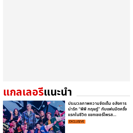
แกลเลอรี
แนะนำ
ประมวลภาพความจัดเต็ม อลังการ
น่ารัก “พีพี กฤษฏ์” กับแฟนมีตครั้ง
แรกในชีวิต แขกเซอร์ไพรส...
EXCLUSIVE