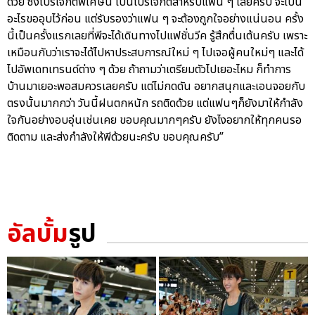
ด้วย ซึ่งโปรเจกต์พิเศษนี้ เป็นโปรเจกต์สำหรับแฟน ๆ เลยครับ จะเป็น
อะไรขออุบไว้ก่อน แต่รับรองว่าแฟน ๆ จะต้องถูกใจอย่างแน่นอน ครั้ง
นี้เป็นครั้งแรกเลยที่พีจะได้เดินทางไปแฟชั่นวีค รู้สึกตื่นเต้นครับ เพราะ
เหมือนกับว่าเราจะได้ไปหาประสบการณ์ใหม่ ๆ ไปเจอผู้คนใหม่ๆ และได้
ไปอัพเดทเทรนด์ต่าง ๆ ด้วย ถ้าถามว่าเตรียมตัวไปเยอะไหม ก็ทำการ
บ้านมาเยอะพอสมควรเลยครับ แต่ไม่กดดัน อยากสนุกและเอนจอยกับ
ตรงนั้นมากกว่า วันนี้ฝนตกหนัก รถติดด้วย แต่แฟนๆก็ยังมาให้กำลัง
ใจกันอย่างอบอุ่นเช่นเคย ขอบคุณมากๆครับ ยังไงอยากให้ทุกคนรอ
ติดตาม และส่งกำลังให้พีด้วยนะครับ ขอบคุณครับ”
อัลบั้ม
รูป