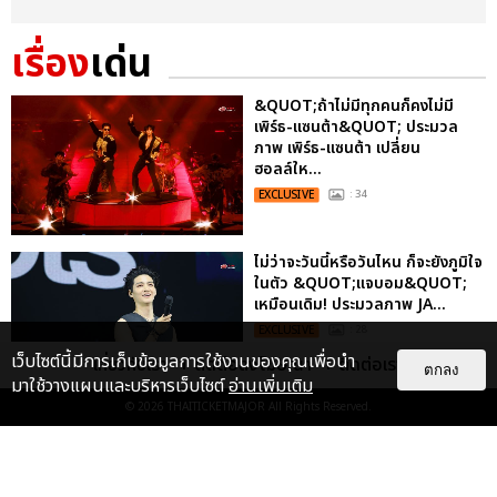
เรื่อง
เด่น
&QUOT;ถ้าไม่มีทุกคนก็คงไม่มี
เพิร์ธ-แซนต้า&QUOT; ประมวล
ภาพ เพิร์ธ-แซนต้า เปลี่ยน
ฮอลล์ให...
EXCLUSIVE
: 34
ไม่ว่าจะวันนี้หรือวันไหน ก็จะยังภูมิใจ
ในตัว &QUOT;แจบอม&QUOT;
เหมือนเดิม! ประมวลภาพ JA...
EXCLUSIVE
: 28
เว็บไซต์นี้มีการเก็บข้อมูลการใช้งานของคุณเพื่อนำ
เกี่ยวกับเรา
ติดต่อลงโฆษณา
ติดต่อเรา
ตกลง
มาใช้วางแผนและบริหารเว็บไซต์
อ่านเพิ่มเติม
© 2026
THAITICKETMAJOR
All Rights Reserved.
ประมวลภาพงาน “มีสติแล้วลูกพีช
PEACH AND ME PREMIERE
NIGHT” ปอนด์-ภูวินทร์ คลั่งรัก
หวา...