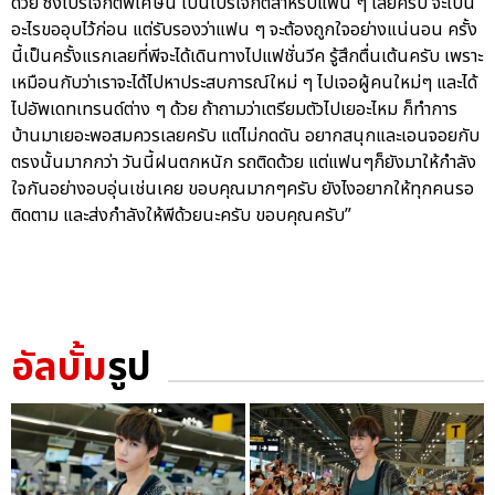
ด้วย ซึ่งโปรเจกต์พิเศษนี้ เป็นโปรเจกต์สำหรับแฟน ๆ เลยครับ จะเป็น
อะไรขออุบไว้ก่อน แต่รับรองว่าแฟน ๆ จะต้องถูกใจอย่างแน่นอน ครั้ง
นี้เป็นครั้งแรกเลยที่พีจะได้เดินทางไปแฟชั่นวีค รู้สึกตื่นเต้นครับ เพราะ
เหมือนกับว่าเราจะได้ไปหาประสบการณ์ใหม่ ๆ ไปเจอผู้คนใหม่ๆ และได้
ไปอัพเดทเทรนด์ต่าง ๆ ด้วย ถ้าถามว่าเตรียมตัวไปเยอะไหม ก็ทำการ
บ้านมาเยอะพอสมควรเลยครับ แต่ไม่กดดัน อยากสนุกและเอนจอยกับ
ตรงนั้นมากกว่า วันนี้ฝนตกหนัก รถติดด้วย แต่แฟนๆก็ยังมาให้กำลัง
ใจกันอย่างอบอุ่นเช่นเคย ขอบคุณมากๆครับ ยังไงอยากให้ทุกคนรอ
ติดตาม และส่งกำลังให้พีด้วยนะครับ ขอบคุณครับ”
อัลบั้ม
รูป