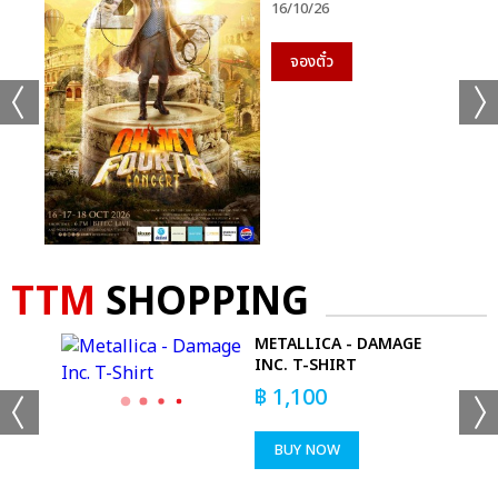
16/10/26
จองตั๋ว
TTM
SHOPPING
T-
METALLICA - DAMAGE
INC. T-SHIRT
฿
1,100
BUY NOW