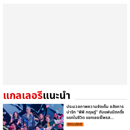
แกลเลอรี
แนะนำ
ประมวลภาพความจัดเต็ม อลังการ
น่ารัก “พีพี กฤษฏ์” กับแฟนมีตครั้ง
แรกในชีวิต แขกเซอร์ไพรส...
EXCLUSIVE