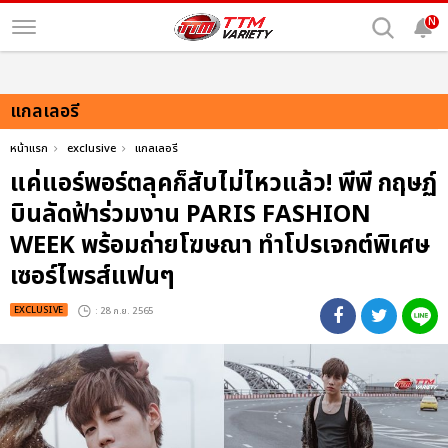
N
แกลเลอรี
หน้าแรก
exclusive
แกลเลอรี
แค่แอร์พอร์ตลุคก็สับไม่ไหวแล้ว! พีพี กฤษฏ์
บินลัดฟ้าร่วมงาน PARIS FASHION
WEEK พร้อมถ่ายโฆษณา ทำโปรเจกต์พิเศษ
เซอร์ไพรส์แฟนๆ
EXCLUSIVE
: 28 ก.ย. 2565