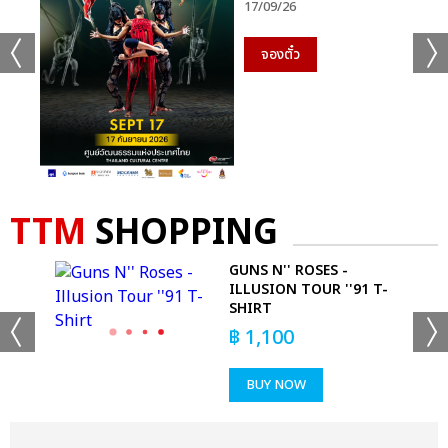
17/09/26
จองตั๋ว
TTM
SHOPPING
GUNS N'' ROSES -
ILLUSION TOUR ''91 T-
SHIRT
฿
1,100
BUY NOW