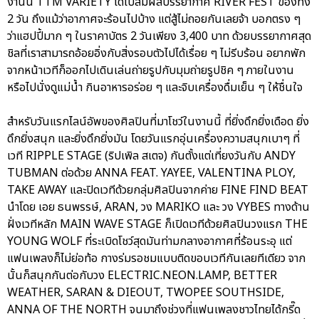
งานนี้ TTM VARIETY ได้ไปสัมผสบรรยากาศ RIVER FEST ของทั้ง
2 วัน ถึงแม้ว่าอากาศจะร้อนไปบ้าง แต่สู้ไม่ถอยกันเลยจ้า บอกตรง ๆ
ว่าแฮปปี้มาก ๆ ในราคาบัตร 2 วันเพียง 3,400 บาท ด้วยบรรยากาศสุด
ชิลที่เราสามารถอ้อยอิ่งกับสิ่งรอบตัวไปได้เรื่อย ๆ ไม่รีบร้อน อยากพัก
จากหน้าเวทีก็ออกไปเดินเล่นถ่ายรูปกับมุมถ่ายรูปชิค ๆ ภายในงาน
หรือไปนั่งดูแม่น้ำ กินอาหารอร่อย ๆ และจิบเครื่องดื่มเย็น ๆ ให้ชื่นใจ
สำหรับวันแรกไลน์อัพของศิลปินที่มาโชว์ในงานนี้ ที่ยิ่งดึกยิ่งเดือด ยิ่ง
ดึกยิ่งสนุก และยิ่งดึกยิ่งมัน โดยวันแรกอุ่นเครื่องความสนุกเบาๆ ที่
เวที RIPPLE STAGE (ริปเพิล สเตจ) กันตั้งแต่เที่ยงวันกับ ANDY
TUBMAN ต่อด้วย ANNA FEAT. YAYEE, VALENTINA PLOY,
TAKE AWAY และปิดเวทีด้วยกลุ่มศิลปินจากค่าย FINE FIND BEAT
นำโดย เอย ธนพรรษ์, ARAN, วง MARIKO และ วง VYBES ทางด้าน
ฝั่งเวทีหลัก MAIN WAVE STAGE ก็เปิดเวทีด้วยศิลปินวงแรก THE
YOUNG WOLF ที่ระเบิดโชว์สุดมันท่ามกลางอากาศที่ร้อนระอุ แต่
แฟนเพลงก็ไม่ย่อท้อ กางร่มรอชมแบบติดขอบเวทีกันเลยทีเดียว จาก
นั้นก็สนุกกันต่อกับวง ELECTRIC.NEON.LAMP, BETTER
WEATHER, SARAN & DIEOUT, TWOPEE SOUTHSIDE,
ANNA OF THE NORTH จนมาถึงช่วงที่แฟนเพลงชาวไทยได้กรี๊ด