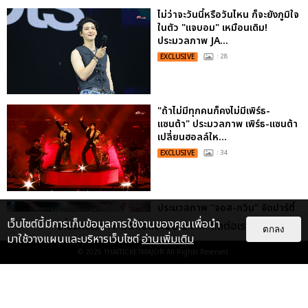
ไม่ว่าจะวันนี้หรือวันไหน ก็จะยังภูมิใจ
ในตัว "แจบอม" เหมือนเดิม!
ประมวลภาพ JA...
EXCLUSIVE
: 28
"ถ้าไม่มีทุกคนก็คงไม่มีเพิร์ธ-
แซนต้า" ประมวลภาพ เพิร์ธ-แซนต้า
เปลี่ยนฮอลล์ให...
EXCLUSIVE
: 34
ประมวลภาพ “จอส-กวิน” จัดปาร์ตี้
ริมหาดสุดฮอต ในคอนเสิร์ตครั้งยิ่ง
เว็บไซต์นี้มีการเก็บข้อมูลการใช้งานของคุณเพื่อนำ
เกี่ยวกับเรา
ติดต่อลงโฆษณา
ติดต่อเรา
ตกลง
ใหญ่ “JOSS GAWIN HEAT ...
มาใช้วางแผนและบริหารเว็บไซต์
อ่านเพิ่มเติม
EXCLUSIVE
: 34
© 2026
THAITICKETMAJOR
All Rights Reserved.
“ช่วงเวลาที่ไม่ได้เจอกันพิสูจน์แล้วว่า