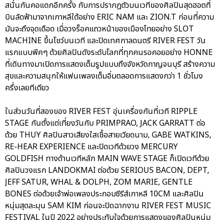
สนั่นกันคอแตกอีกครั้ง กับการปรากฏตัวบนเวทีของศิลปินสุดฮอตที่
บินลัดฟ้ามาจากเกาหลีใต้อย่าง ERIC NAM และ ZION.T ก่อนที่ความ
มันจะถึงจุดเดือด เมื่อวงร็อคแถวหน้าของเมืองไทยอย่าง SLOT
MACHINE ขึ้นโชว์บนเวที และปิดเทศกาลดนตรี RIVER FEST วัน
แรกแบบพีคๆ ด้วยศิลปินดังระดับโลกที่ทุกคนรอคอยอย่าง HONNE
ที่เดินทางมาเปิดการแสดงเต็มรูปแบบถึงจังหวัดกาญจนบุรี สร้างความ
สุขและความสนุกให้แฟนเพลงเต็มอิ่มตลอดการแสดงกว่า 1 ชั่วโมง
ครึ่งเลยทีเดียว
ในส่วนวันที่สองของ RIVER FEST อุ่นเครื่องกันที่เวที RIPPLE
STAGE กันตั้งแต่เที่ยงวันกับ PRIMPRAO, JACK GARRATT ต่อ
ด้วย THUY ศิลปินสาวเสียงใสเชื้อสายเวียดนาม, GABE WATKINS,
RE-HEAR EXPERIENCE และปิดเวทีด้วยวง MERCURY
GOLDFISH ทางด้านเวทีหลัก MAIN WAVE STAGE ก็เปิดเวทีด้วย
ศิลปินวงแรก LANDOKMAI ต่อด้วย SERIOUS BACON, DEPT,
JEFF SATUR, WHAL & DOLPH, ZOM MARIE, GENTLE
BONES ต่อด้วยเจ้าพ่อเพลงประกอบซีรีส์เกาหลี 10CM และศิลปิน
หนุ่มสุดละมุน SAM KIM ก่อนจะปิดฉากงาน RIVER FEST MUSIC
FESTIVAL ในปี 2022 อย่างประทับใจด้วยการแสดงของศิลปินหนุ่ม