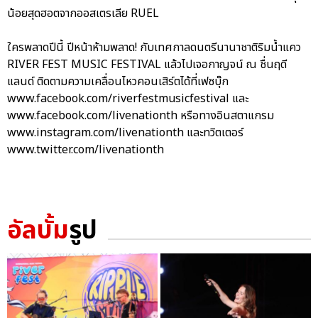
น้อยสุดฮอตจากออสเตรเลีย RUEL
ใครพลาดปีนี้ ปีหน้าห้ามพลาด! กับเทศกาลดนตรีนานาชาติริมน้ำแคว
RIVER FEST MUSIC FESTIVAL แล้วไปเจอกาญจน์ ณ ชื่นฤดี
แลนด์ ติดตามความเคลื่อนไหวคอนเสิร์ตได้ที่เฟซบุ๊ก
www.facebook.com/riverfestmusicfestival และ
www.facebook.com/livenationth หรือทางอินสตาแกรม
www.instagram.com/livenationth และทวิตเตอร์
www.twitter.com/livenationth
อัลบั้ม
รูป