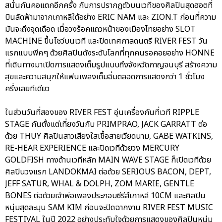
สนั่นกันคอแตกอีกครั้ง กับการปรากฏตัวบนเวทีของศิลปินสุดฮอตที่
บินลัดฟ้ามาจากเกาหลีใต้อย่าง ERIC NAM และ ZION.T ก่อนที่ความ
มันจะถึงจุดเดือด เมื่อวงร็อคแถวหน้าของเมืองไทยอย่าง SLOT
MACHINE ขึ้นโชว์บนเวที และปิดเทศกาลดนตรี RIVER FEST วัน
แรกแบบพีคๆ ด้วยศิลปินดังระดับโลกที่ทุกคนรอคอยอย่าง HONNE
ที่เดินทางมาเปิดการแสดงเต็มรูปแบบถึงจังหวัดกาญจนบุรี สร้างความ
สุขและความสนุกให้แฟนเพลงเต็มอิ่มตลอดการแสดงกว่า 1 ชั่วโมง
ครึ่งเลยทีเดียว
ในส่วนวันที่สองของ RIVER FEST อุ่นเครื่องกันที่เวที RIPPLE
STAGE กันตั้งแต่เที่ยงวันกับ PRIMPRAO, JACK GARRATT ต่อ
ด้วย THUY ศิลปินสาวเสียงใสเชื้อสายเวียดนาม, GABE WATKINS,
RE-HEAR EXPERIENCE และปิดเวทีด้วยวง MERCURY
GOLDFISH ทางด้านเวทีหลัก MAIN WAVE STAGE ก็เปิดเวทีด้วย
ศิลปินวงแรก LANDOKMAI ต่อด้วย SERIOUS BACON, DEPT,
JEFF SATUR, WHAL & DOLPH, ZOM MARIE, GENTLE
BONES ต่อด้วยเจ้าพ่อเพลงประกอบซีรีส์เกาหลี 10CM และศิลปิน
หนุ่มสุดละมุน SAM KIM ก่อนจะปิดฉากงาน RIVER FEST MUSIC
FESTIVAL ในปี 2022 อย่างประทับใจด้วยการแสดงของศิลปินหนุ่ม