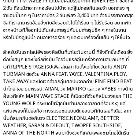
งานนี้ TTM VARIETY ได้ไปสัมผสบรรยากาศ RIVER FEST ของทั้ง
2 วัน ถึงแม้ว่าอากาศจะร้อนไปบ้าง แต่สู้ไม่ถอยกันเลยจ้า บอกตรง ๆ
ว่าแฮปปี้มาก ๆ ในราคาบัตร 2 วันเพียง 3,400 บาท ด้วยบรรยากาศสุด
ชิลที่เราสามารถอ้อยอิ่งกับสิ่งรอบตัวไปได้เรื่อย ๆ ไม่รีบร้อน อยากพัก
จากหน้าเวทีก็ออกไปเดินเล่นถ่ายรูปกับมุมถ่ายรูปชิค ๆ ภายในงาน
หรือไปนั่งดูแม่น้ำ กินอาหารอร่อย ๆ และจิบเครื่องดื่มเย็น ๆ ให้ชื่นใจ
สำหรับวันแรกไลน์อัพของศิลปินที่มาโชว์ในงานนี้ ที่ยิ่งดึกยิ่งเดือด ยิ่ง
ดึกยิ่งสนุก และยิ่งดึกยิ่งมัน โดยวันแรกอุ่นเครื่องความสนุกเบาๆ ที่
เวที RIPPLE STAGE (ริปเพิล สเตจ) กันตั้งแต่เที่ยงวันกับ ANDY
TUBMAN ต่อด้วย ANNA FEAT. YAYEE, VALENTINA PLOY,
TAKE AWAY และปิดเวทีด้วยกลุ่มศิลปินจากค่าย FINE FIND BEAT
นำโดย เอย ธนพรรษ์, ARAN, วง MARIKO และ วง VYBES ทางด้าน
ฝั่งเวทีหลัก MAIN WAVE STAGE ก็เปิดเวทีด้วยศิลปินวงแรก THE
YOUNG WOLF ที่ระเบิดโชว์สุดมันท่ามกลางอากาศที่ร้อนระอุ แต่
แฟนเพลงก็ไม่ย่อท้อ กางร่มรอชมแบบติดขอบเวทีกันเลยทีเดียว จาก
นั้นก็สนุกกันต่อกับวง ELECTRIC.NEON.LAMP, BETTER
WEATHER, SARAN & DIEOUT, TWOPEE SOUTHSIDE,
ANNA OF THE NORTH จนมาถึงช่วงที่แฟนเพลงชาวไทยได้กรี๊ด