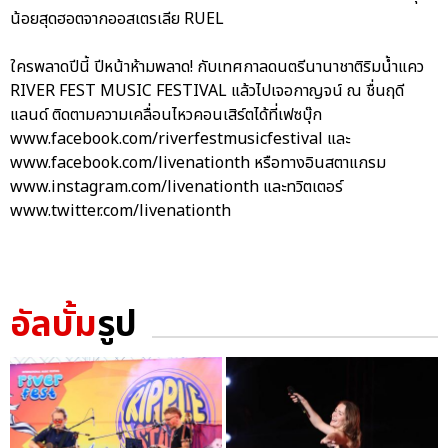
น้อยสุดฮอตจากออสเตรเลีย RUEL
ใครพลาดปีนี้ ปีหน้าห้ามพลาด! กับเทศกาลดนตรีนานาชาติริมน้ำแคว
RIVER FEST MUSIC FESTIVAL แล้วไปเจอกาญจน์ ณ ชื่นฤดี
แลนด์ ติดตามความเคลื่อนไหวคอนเสิร์ตได้ที่เฟซบุ๊ก
www.facebook.com/riverfestmusicfestival และ
www.facebook.com/livenationth หรือทางอินสตาแกรม
www.instagram.com/livenationth และทวิตเตอร์
www.twitter.com/livenationth
อัลบั้ม
รูป