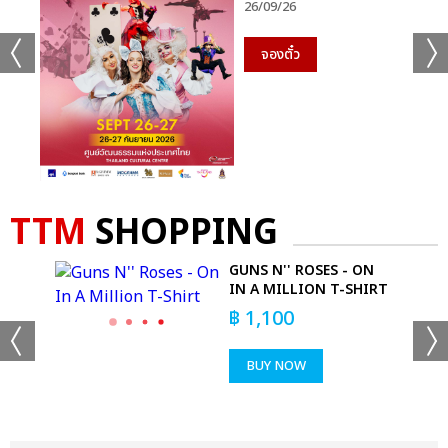
26/09/26
จองตั๋ว
TTM
SHOPPING
 HER
GUNS N'' ROSES - ON
IN A MILLION T-SHIRT
฿
1,100
BUY NOW