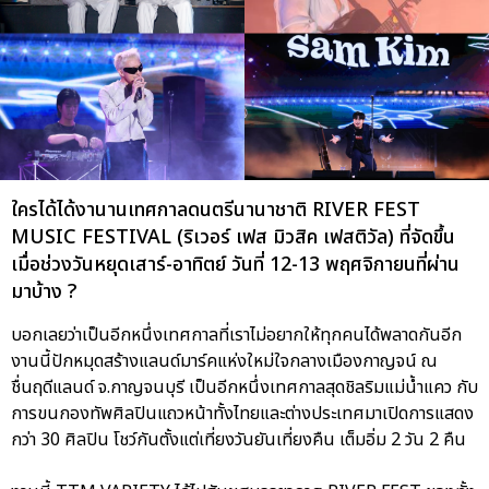
ใครได้ได้งานานเทศกาลดนตรีนานาชาติ RIVER FEST
MUSIC FESTIVAL (ริเวอร์ เฟส มิวสิค เฟสติวัล) ที่จัดขึ้น
เมื่อช่วงวันหยุดเสาร์-อาทิตย์ วันที่ 12-13 พฤศจิกายนที่ผ่าน
มาบ้าง ?
บอกเลยว่าเป็นอีกหนึ่งเทศกาลที่เราไม่อยากให้ทุกคนได้พลาดกันอีก
งานนี้ปักหมุดสร้างแลนด์มาร์คแห่งใหม่ใจกลางเมืองกาญจน์ ณ
ชื่นฤดีแลนด์ จ.กาญจนบุรี เป็นอีกหนึ่งเทศกาลสุดชิลริมแม่น้ำแคว กับ
การขนกองทัพศิลปินแถวหน้าทั้งไทยและต่างประเทศมาเปิดการแสดง
กว่า 30 ศิลปิน โชว์กันตั้งแต่เที่ยงวันยันเที่ยงคืน เต็มอิ่ม 2 วัน 2 คืน