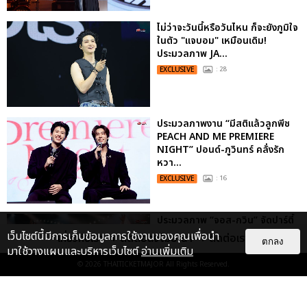
ไม่ว่าจะวันนี้หรือวันไหน ก็จะยังภูมิใจ
ในตัว "แจบอม" เหมือนเดิม!
ประมวลภาพ JA...
EXCLUSIVE
: 28
ประมวลภาพงาน “มีสติแล้วลูกพีช
PEACH AND ME PREMIERE
NIGHT” ปอนด์-ภูวินทร์ คลั่งรัก
หวา...
EXCLUSIVE
: 16
ประมวลภาพ “จอส-กวิน” จัดปาร์ตี้
ริมหาดสุดฮอต ในคอนเสิร์ตครั้งยิ่ง
เว็บไซต์นี้มีการเก็บข้อมูลการใช้งานของคุณเพื่อนำ
เกี่ยวกับเรา
ติดต่อลงโฆษณา
ติดต่อเรา
ตกลง
ใหญ่ “JOSS GAWIN HEAT ...
มาใช้วางแผนและบริหารเว็บไซต์
อ่านเพิ่มเติม
EXCLUSIVE
: 34
© 2026
THAITICKETMAJOR
All Rights Reserved.