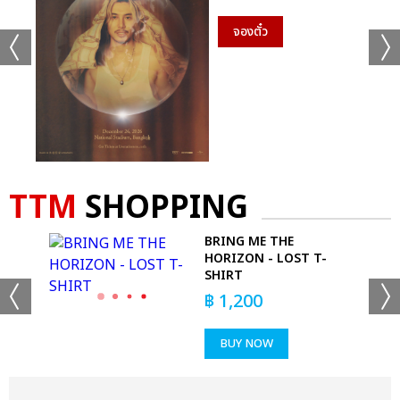
จองตั๋ว
TTM
SHOPPING
78
BRING ME THE
HORIZON - LOST T-
SHIRT
฿
1,200
BUY NOW