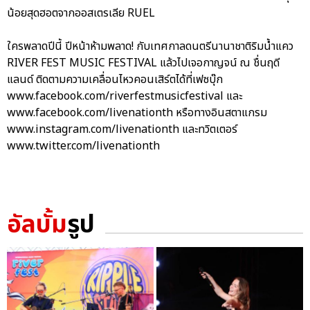
น้อยสุดฮอตจากออสเตรเลีย RUEL
ใครพลาดปีนี้ ปีหน้าห้ามพลาด! กับเทศกาลดนตรีนานาชาติริมน้ำแคว
RIVER FEST MUSIC FESTIVAL แล้วไปเจอกาญจน์ ณ ชื่นฤดี
แลนด์ ติดตามความเคลื่อนไหวคอนเสิร์ตได้ที่เฟซบุ๊ก
www.facebook.com/riverfestmusicfestival และ
www.facebook.com/livenationth หรือทางอินสตาแกรม
www.instagram.com/livenationth และทวิตเตอร์
www.twitter.com/livenationth
อัลบั้ม
รูป