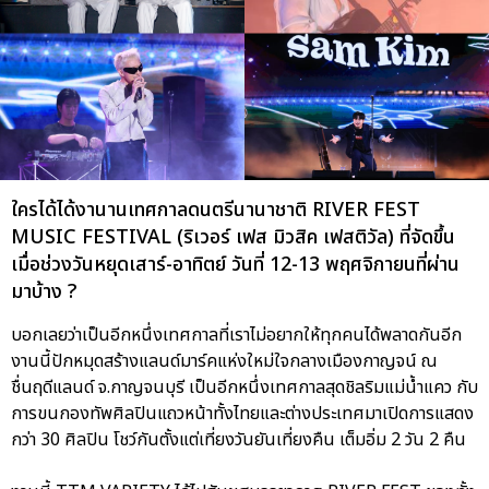
ใครได้ได้งานานเทศกาลดนตรีนานาชาติ RIVER FEST
MUSIC FESTIVAL (ริเวอร์ เฟส มิวสิค เฟสติวัล) ที่จัดขึ้น
เมื่อช่วงวันหยุดเสาร์-อาทิตย์ วันที่ 12-13 พฤศจิกายนที่ผ่าน
มาบ้าง ?
บอกเลยว่าเป็นอีกหนึ่งเทศกาลที่เราไม่อยากให้ทุกคนได้พลาดกันอีก
งานนี้ปักหมุดสร้างแลนด์มาร์คแห่งใหม่ใจกลางเมืองกาญจน์ ณ
ชื่นฤดีแลนด์ จ.กาญจนบุรี เป็นอีกหนึ่งเทศกาลสุดชิลริมแม่น้ำแคว กับ
การขนกองทัพศิลปินแถวหน้าทั้งไทยและต่างประเทศมาเปิดการแสดง
กว่า 30 ศิลปิน โชว์กันตั้งแต่เที่ยงวันยันเที่ยงคืน เต็มอิ่ม 2 วัน 2 คืน