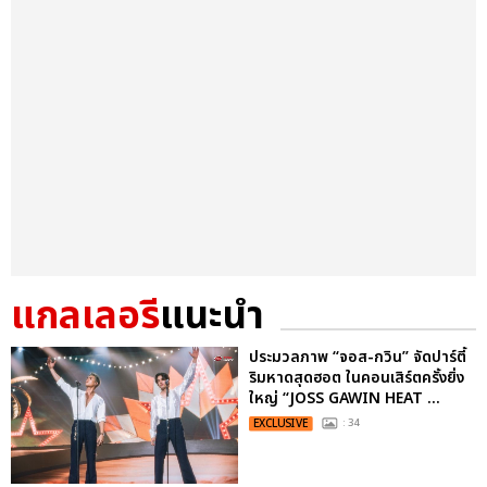
แกลเลอรี
แนะนำ
ประมวลภาพ “จอส-กวิน” จัดปาร์ตี้
ริมหาดสุดฮอต ในคอนเสิร์ตครั้งยิ่ง
ใหญ่ “JOSS GAWIN HEAT ...
EXCLUSIVE
: 34