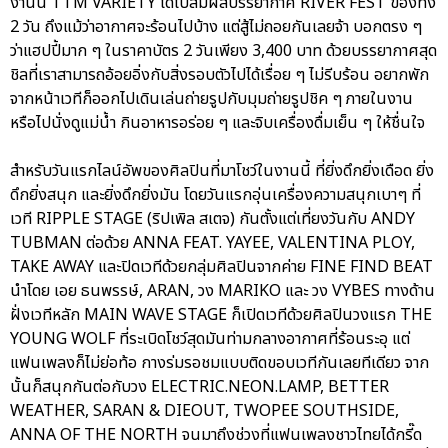
งานนี้ TTM VARIETY ได้ไปสัมผสบรรยากาศ RIVER FEST ของทั้ง
2 วัน ถึงแม้ว่าอากาศจะร้อนไปบ้าง แต่สู้ไม่ถอยกันเลยจ้า บอกตรง ๆ
ว่าแฮปปี้มาก ๆ ในราคาบัตร 2 วันเพียง 3,400 บาท ด้วยบรรยากาศสุด
ชิลที่เราสามารถอ้อยอิ่งกับสิ่งรอบตัวไปได้เรื่อย ๆ ไม่รีบร้อน อยากพัก
จากหน้าเวทีก็ออกไปเดินเล่นถ่ายรูปกับมุมถ่ายรูปชิค ๆ ภายในงาน
หรือไปนั่งดูแม่น้ำ กินอาหารอร่อย ๆ และจิบเครื่องดื่มเย็น ๆ ให้ชื่นใจ
สำหรับวันแรกไลน์อัพของศิลปินที่มาโชว์ในงานนี้ ที่ยิ่งดึกยิ่งเดือด ยิ่ง
ดึกยิ่งสนุก และยิ่งดึกยิ่งมัน โดยวันแรกอุ่นเครื่องความสนุกเบาๆ ที่
เวที RIPPLE STAGE (ริปเพิล สเตจ) กันตั้งแต่เที่ยงวันกับ ANDY
TUBMAN ต่อด้วย ANNA FEAT. YAYEE, VALENTINA PLOY,
TAKE AWAY และปิดเวทีด้วยกลุ่มศิลปินจากค่าย FINE FIND BEAT
นำโดย เอย ธนพรรษ์, ARAN, วง MARIKO และ วง VYBES ทางด้าน
ฝั่งเวทีหลัก MAIN WAVE STAGE ก็เปิดเวทีด้วยศิลปินวงแรก THE
YOUNG WOLF ที่ระเบิดโชว์สุดมันท่ามกลางอากาศที่ร้อนระอุ แต่
แฟนเพลงก็ไม่ย่อท้อ กางร่มรอชมแบบติดขอบเวทีกันเลยทีเดียว จาก
นั้นก็สนุกกันต่อกับวง ELECTRIC.NEON.LAMP, BETTER
WEATHER, SARAN & DIEOUT, TWOPEE SOUTHSIDE,
ANNA OF THE NORTH จนมาถึงช่วงที่แฟนเพลงชาวไทยได้กรี๊ด