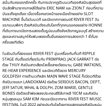
สนั่นกันคอแตกอีกครั้ง กับการปรากฏตัวบนเวทีของศิลปินสุดฮอตที่
บินลัดฟ้ามาจากเกาหลีใต้อย่าง ERIC NAM และ ZION.T ก่อนที่ความ
มันจะถึงจุดเดือด เมื่อวงร็อคแถวหน้าของเมืองไทยอย่าง SLOT
MACHINE ขึ้นโชว์บนเวที และปิดเทศกาลดนตรี RIVER FEST วัน
แรกแบบพีคๆ ด้วยศิลปินดังระดับโลกที่ทุกคนรอคอยอย่าง HONNE
ที่เดินทางมาเปิดการแสดงเต็มรูปแบบถึงจังหวัดกาญจนบุรี สร้างความ
สุขและความสนุกให้แฟนเพลงเต็มอิ่มตลอดการแสดงกว่า 1 ชั่วโมง
ครึ่งเลยทีเดียว
ในส่วนวันที่สองของ RIVER FEST อุ่นเครื่องกันที่เวที RIPPLE
STAGE กันตั้งแต่เที่ยงวันกับ PRIMPRAO, JACK GARRATT ต่อ
ด้วย THUY ศิลปินสาวเสียงใสเชื้อสายเวียดนาม, GABE WATKINS,
RE-HEAR EXPERIENCE และปิดเวทีด้วยวง MERCURY
GOLDFISH ทางด้านเวทีหลัก MAIN WAVE STAGE ก็เปิดเวทีด้วย
ศิลปินวงแรก LANDOKMAI ต่อด้วย SERIOUS BACON, DEPT,
JEFF SATUR, WHAL & DOLPH, ZOM MARIE, GENTLE
BONES ต่อด้วยเจ้าพ่อเพลงประกอบซีรีส์เกาหลี 10CM และศิลปิน
หนุ่มสุดละมุน SAM KIM ก่อนจะปิดฉากงาน RIVER FEST MUSIC
FESTIVAL ในปี 2022 อย่างประทับใจด้วยการแสดงของศิลปินหนุ่ม