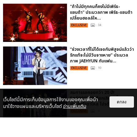
"ถ้าไม่มีทุกคนก็คงไม่มีเพิร์ธ-
แซนต้า" ประมวลภาพ เพิร์ธ-แซนต้า
เปลี่ยนฮอลล์ให...
EXCLUSIVE
: 34
“ช่วงเวลาที่ไม่ได้เจอกันพิสูจน์แล้วว่า
รักแท้จะไม่มีวันจางหาย” ประมวล
ภาพ JAEHYUN กับแฟน...
EXCLUSIVE
: 10
สมการรอคอยกว่า 20 ปี!
F✦FOREVER เรียกเสียงกรี๊ดแบบไม่
เว็บไซต์นี้มีการเก็บข้อมูลการใช้งานของคุณเพื่อนำ
ตกลง
พัก ซึ้งน้ำตาไหล โปรดักชันสุดอลัง...
มาใช้วางแผนและบริหารเว็บไซต์
อ่านเพิ่มเติม
EXCLUSIVE
: 6
ไม่ว่าจะวันนี้หรือวันไหน ก็จะยังภูมิใจ